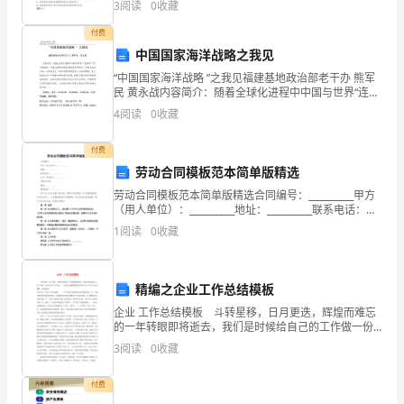
3
阅读
0
收藏
辛
（ ）。A: 被派遣劳动者的派遣期限应当在劳动合
付费
勤
给您硕果！
中国国家海洋战略之我见
一
“中国国家海洋战略 ”之我见福建基地政治部老干办 熊军
民 黄永战内容简介：随着全球化进程中中国与世界“连接
砚
性”的不断增强，中国人的视线越来越被海洋所吸引。中
4
阅读
0
收藏
注，才更加自信勇敢，老师，
国正在逐步从一个传统意义上的陆地国家转型为
寒，
付费
桃
劳动合同模板范本简单版精选
劳动合同模板范本简单版精选合同编号：__________甲方
熟
（用人单位）：__________地址：__________联系电话：
__________乙方（劳动者）：__________身份证号码：_
流
1
阅读
0
收藏
丹，
精编之企业工作总结模板
李
企业 工作总结模板 斗转星移，日月更迭，辉煌而难忘
熟
的一年转眼即将逝去，我们是时候给自己的工作做一份
用心的工作总结了。下面是小编搜集整理的企业20xx年
3
阅读
0
收藏
度工作总结模板，欢迎阅读。企业20xx年度工作
技
付费
残，