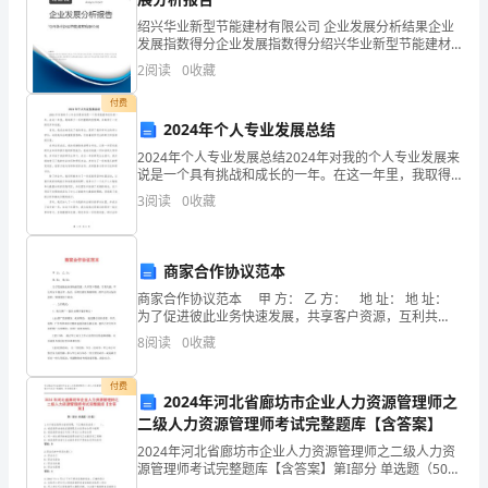
同
绍兴华业新型节能建材有限公司 企业发展分析结果企业
发展指数得分企业发展指数得分绍兴华业新型节能建材
庆
有限公司综合得分说明：企业发展指数根据企业规模、
2
阅读
0
收藏
企业创新、企业风险、企业活力四个维度对企业发展情
祝！
况进
付费
老师！
老
2024年个人专业发展总结
2024年个人专业发展总结2024年对我的个人专业发展来
师，
说是一个具有挑战和成长的一年。在这一年里，我取得
了一系列重要的里程碑，并取得了一定的进步和成就。
节
3
阅读
0
收藏
首先，我成功地完成了我的学业，获得了我所学专业的
日
商家合作协议范本
敬的老师！我的好老师，真得
快
商家合作协议范本 甲 方： 乙 方： 地 址： 地 址：
乐！
为了促进彼此业务快速发展，共享客户资源，互利共
赢。甲乙双方本着公平、公正、合理互惠互利的原则，
8
阅读
0
收藏
经甲乙双方友好协商，特签署如下协议：
2、
付费
2024年河北省廊坊市企业人力资源管理师之
二级人力资源管理师考试完整题库【含答案】
不
福你，我的老师。
2024年河北省廊坊市企业人力资源管理师之二级人力资
计
源管理师考试完整题库【含答案】第I部分 单选题（50
题）1.关于被派遣劳动者的管理，不正确的表述是