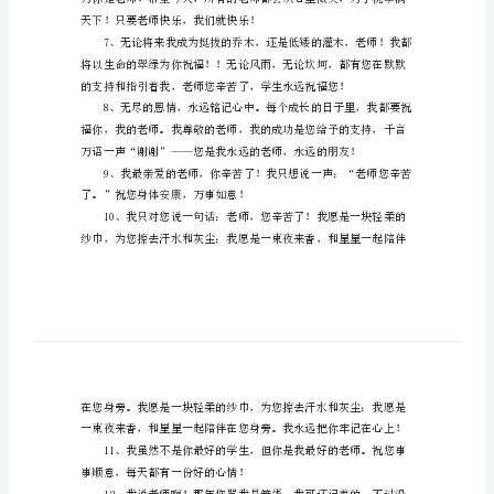
教
师
节
最崇高的敬词。
简
短
创
意
祝
个艳阳天，明天会更好！
福
语
1、
天下！只要老师快乐，我们就快乐！