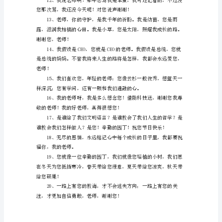
您
的
学
识
让
我
们
钦
了。”祝您身体安康，万事如意！
佩，
您
的
为
人