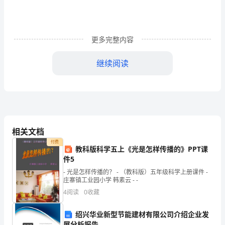
让
我
们
更多完整内容
折
继续阅读
服，
您
的
节
相关文档
事顺意，每天都有一份好的心情！
日
付费
教科版科学五上《光是怎样传播的》PPT课
让
件5
- 光是怎样传播的？ - （教科版）五年级科学上册课件 -
我
庄寨镇工业园小学 韩素云 - -
4
阅读
0
收藏
们
共
绍兴华业新型节能建材有限公司介绍企业发
谢谢您，老师！
展分析报告