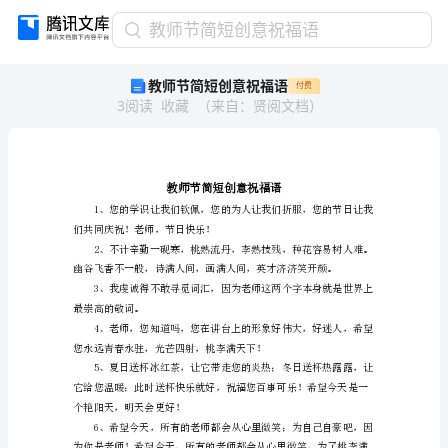
教
教师节简短创意祝福语
师
教师节简短创意祝福语
付费
节
3
阅读
收藏
（
来自
：
贤阅文档
）
简
短
创
意
祝
福
们共同庆祝！老师，节日快乐！
语