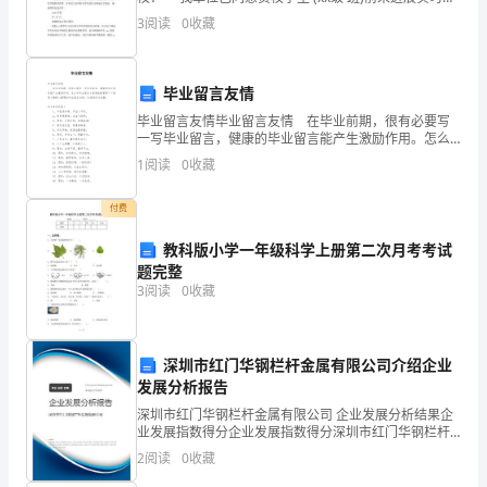
多
实习时间从 年 月 日至 年 月 日。实习完毕后，我们将按
3
阅读
0
收藏
照我单位的工作要求和贵校有关实习
挑
战
毕业留言友情
和
毕业留言友情毕业留言友情 在毕业前期，很有必要写
一写毕业留言，健康的毕业留言能产生激励作用。怎么
成
写毕业留言才能避免踩雷呢？下面是小编精心整理的毕
1
阅读
0
收藏
业留言友情，欢迎阅读与收藏。毕业留言友情1
长。
付费
我
教科版小学一年级科学上册第二次月考考试
充
题完整
3
阅读
0
收藏
分
利
深圳市红门华钢栏杆金属有限公司介绍企业
用
发展分析报告
深圳市红门华钢栏杆金属有限公司 企业发展分析结果企
大
业发展指数得分企业发展指数得分深圳市红门华钢栏杆
金属有限公司综合得分说明：企业发展指数根据企业规
2
阅读
0
收藏
学
模、企业创新、企业风险、企业活力四个维度对企业发
展情