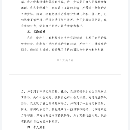
模
板
大
二
学
鉴定。
生
二、学业表现
学
年
自
我
鉴
定