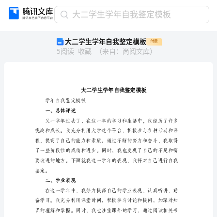
大
大二学生学年自我鉴定模板
二
大二学生学年自我鉴定模板
付费
学
5
阅读
收藏
（
来自
：
尚阅文库
）
生
学
年
自
我
鉴
学年自我鉴定模板
定
一、总体评述