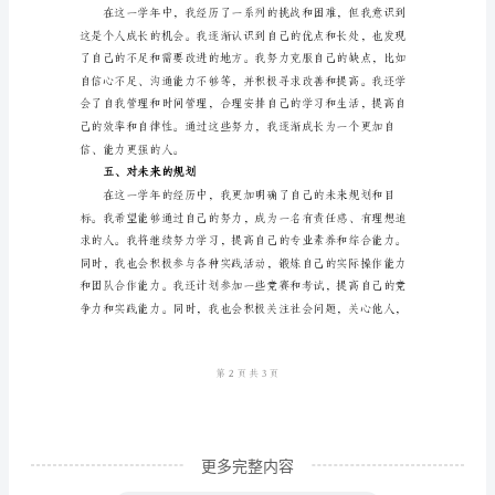
模
板
学
年
三、实践活动
自
我
鉴
定
模
板
一、
总
更多完整内容
体