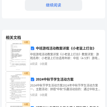
继续阅读
评
述
又
一
相关文档
学
付费
年
中班游戏活动教案详案《小老鼠上灯台》
中班游戏活动教案详案《小老鼠上灯台》教案详案：游
过
戏名称：小老鼠上灯台适用年龄：中班（4-5岁）游戏目
标：1. 培养孩子们的团队合作意识和沟通能力。2. 锻炼
4
阅读
0
收藏
去
孩子们的身体协调性和运动能力。3. 培养孩子
积极提升自己的能力和素质。
了，
付费
四、个人成长
2024中秋节学生活动方案
在
2024中秋节学生活动方案2024年中秋节学生活动方案
一、主题活动：拼搭“中秋”乐趣活动目的：通过中秋主题
这
相关的游戏和比赛，增进学生对中秋节的了解和参与
5
阅读
0
收藏
度，促进学生之间的互动和团结。活动具体安排：1.
一
付费