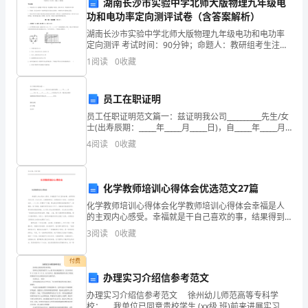
年
湖南长沙市实验中学北师大版物理九年级电
功和电功率定向测评试卷（含答案解析）
的
湖南长沙市实验中学北师大版物理九年级电功和电功率
定向测评 考试时间：90分钟；命题人：教研组考生注
学
意：1、本卷分第I卷（选择题）和第Ⅱ卷（非选择题）两
1
阅读
0
收藏
部分，满分100分，考试时间90分钟2、答卷前，考
习
和
员工在职证明
信、能力更强的人。
员工任职证明范文篇一：兹证明我公司__________先生/女
生
士(出寿辰期：_____年_____月_____日)，自_____年_____月
五、对未来的规划
_____日在我公司工作，现任北京诚智思源物业管理经营
活
4
阅读
0
收藏
有限
中，
化学教师培训心得体会优选范文27篇
我
化学教师培训心得体会化学教师培训心得体会幸福是人
经
的主观内心感受。幸福就是干自己喜欢的事，结果得到
大家认同、社会认同。从事教师职业，如果就是为了谋
3
阅读
0
收藏
历
生，这是低层次的。一个人对一件事有了兴趣，再去做
这件
了
付费
办理实习介绍信参考范文
许
办理实习介绍信参考范文 徐州幼儿师范高等专科学
校： 我单位已同意贵校学生 (xx级 班)前来进展实习，