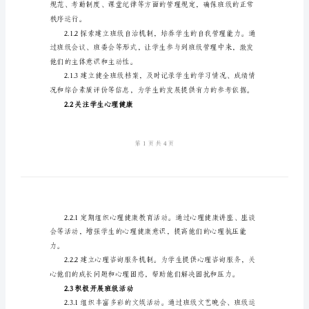
划
样
本
1.2原则
2024
年
大
生提供个性化的教育服务。
学
二、重点工作计划
班
2.1加强班级管理能力
主
任
工
作