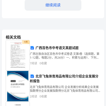
则
继续阅读
1.1
目
标
为
相关文档
了
力。
付费
广西百色市中考语文真题试题
更
广西壮族自治区百色市中考试卷语 文第Ⅰ卷（选择题，第
好
1-12题，每题2分，共24分）一、积累与运用1．下列词
语中加点字的读音完全正确的一项是 A．沧桑（cāng）
7
阅读
0
收藏
地
氛围（fèn） 花技
2.3积极开展班级活动
完
北京飞兔体育用品有限公司介绍企业发展分
析报告
成
北京飞兔体育用品有限公司 企业发展分析结果企业发展
班
指数得分企业发展指数得分北京飞兔体育用品有限公司
综合得分说明：企业发展指数根据企业规模、企业创
2
阅读
0
收藏
级
新、企业风险、企业活力四个维度对企业发展情况进行
评价。