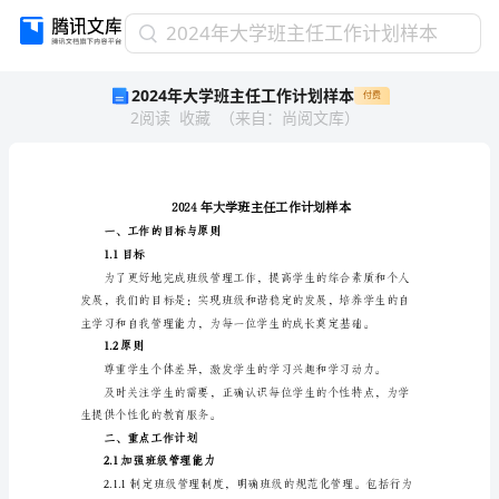
2024
2024年大学班主任工作计划样本
年
2024年大学班主任工作计划样本
付费
大
2
阅读
收藏
（
来自
：
尚阅文库
）
学
班
主
任
工
作
一、工作的目标与原则
计
1.1目标