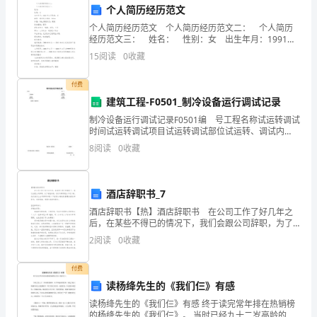
养学生的社会责任感。
管
个人简历经历范文
理
2.4加强与家长的沟通合作
个人简历经历范文 个人简历经历范文二： 个人简历
经历范文三： 姓名： 性别：女 出生年月：1991年
工
3月民族：汉 籍贯：湖北武汉身高：164cm 体重：
15
阅读
0
收藏
54kg健康状
作，
付费
提
建筑工程-F0501_制冷设备运行调试记录
制冷设备运行调试记录F0501编 号工程名称试运转调试
高
时间试运转调试项目试运转调试部位试运转、调试内
容： 施工单位试运转、调试结论专业工长（施工员）班
8
阅读
0
收藏
学
组长项目专业质检员：专业技术负责人：年 月
注。
生
三、实施步骤
酒店辞职书_7
的
酒店辞职书【热】酒店辞职书 在公司工作了好几年之
3.
综
后，在某些不得已的情况下，我们会跟公司辞职，为了
避免纠纷，这时写辞职是必不可少的。我们该怎么去写
2
阅读
0
收藏
辞职书呢？下面是小编收集整理的酒店辞职书，欢迎阅
合
读，
付费
素
读杨绛先生的《我们仨》有感
质
读杨绛先生的《我们仨》有感 终于读完常年排在热销榜
的杨绛先生的《我们仨》。 当时已经九十二岁高龄的杨