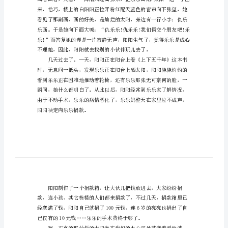
永
远
灿
烂
优
的3楼，他也爱欢画晴朗的天空。
秀
作
文
太
阳
永
远
灿