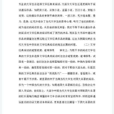
阅
读
的
自
我
实
现
摘
要：
文
学
经
典