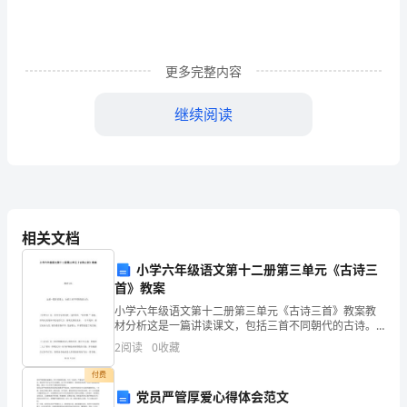
是
中
更多完整内容
国
文
继续阅读
学
史
上
最
相关文档
璀
小学六年级语文第十二册第三单元《古诗三
首》教案
璨
小学六年级语文第十二册第三单元《古诗三首》教案教
材分析这是一篇讲读课文，包括三首不同朝代的古诗。
夺
《长歌行》是一首汉代乐府民歌。这首诗从 “园中葵 ”说
2
阅读
0
收藏
起，再用水流到海不复还打比方，说
目
付费
的
党员严管厚爱心得体会范文