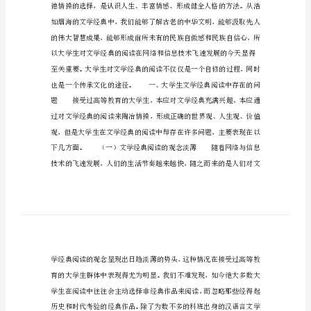
自
我
实
现
大
学
生
文
学
经
典