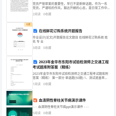
党员严管厚爱的重要性，早已不是新鲜话题。作为一名
星
党员，严谨哈的作风，豁达开朗的心态，是日常工作中
必不可少的素养。在工作中的锤炼中，我深深地体会到
星，
2
阅读
0
收藏
了党员严管厚爱的必要性，更进一步认识到了自身的责
任和使命
它
付费
在线鲜花订购系统开题报告
们
毕业设计(论文)开题报告论文题目 在线鲜花订购系统 姓
不
名 专 业
3
阅读
0
收藏
仅
是
2023年金华市东阳市试验检测师之交通工程
考试题库附答案（精练）
无
2023年金华市东阳市试验检测师之交通工程考试题库附
数
答案（精练） 第一部分 单选题(50题) 1、测试遮盖率的
仪器是（）。A.色彩色差计B.色度因数仪C.色品坐标仪D.
1
阅读
0
收藏
圣
光谱分析仪【答案】：A2、
人
血清阴性脊柱关节病演示课件
的
- - - 血清阴性脊柱关节病ppt演示课件 - - -
5
阅读
0
收藏
智