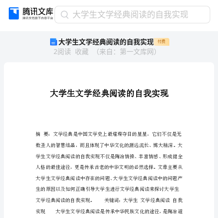
大
大学生文学经典阅读的自我实现
学
大学生文学经典阅读的自我实现
付费
生
2
阅读
收藏
（
来自
：
第一文库网
）
文
学
经
典
阅
读
的