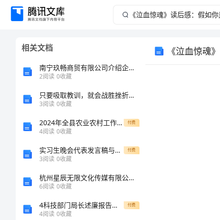
《泣
血
相关文档
《泣血惊魂》
惊
南宁玖畅商贸有限公司介绍企业发展分析报告
魂》
2
阅读
0
收藏
只要吸取教训，就会战胜挫折（小学六年级作文）
读
3
阅读
0
收藏
后
2024年全县农业农村工作总结
付费
4
阅读
0
收藏
感：
实习生晚会代表发言稿与实习结束发言稿范例汇编
付费
3
阅读
0
收藏
假
杭州星辰无限文化传媒有限公司介绍企业发展分析报告
如
6
阅读
0
收藏
4科技部门局长述廉报告范文
付费
你
4
阅读
0
收藏