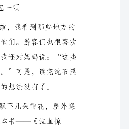
动物们都很可爱，饲养员无微不至照顾他们。游客们也很喜欢
这些动物，给他们喂食，和他们拍照。我还对妈妈说：“这些
动物生活得可真幸福，人类对他们真好。”可是，读完沈石溪
那是一个冬日下午，北风呼呼吹，飘下几朵雪花，屋外寒
魂》，读完以后，我的心情说不出的沉重。先是难过，然后从
刚拿到这本书时，我注意到封面上有一只鲸鱼，旁边还有
几个人。一开始，我还以为这是写人与动物和谐相处的感人故