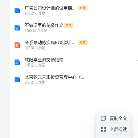
是
广告公司设计师的试用期的工作总结
付费
3
阅读
0
收藏
一
不做温室的花朵作文
付费
10
阅读
0
收藏
只
全系颈动脉疾病B超诊断图解
付费
9
阅读
0
收藏
动
咸阳毕业游交通指南
物
7
阅读
0
收藏
北京乾元天正投资管理中心（有限合伙）介绍企业发展分析报告
《泣
3
阅读
0
收藏
血
惊
魂》
复制全文
读
全屏阅读
后