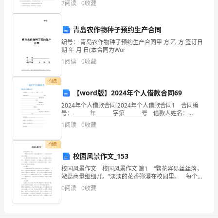
影
2
阅读
0
收藏
题）两部分，满分100分，考试时间90分钟2、答
响
青岛农作物种子预约生产合同
我
编号： 青岛农作物种子预约生产合同甲 方 乙 方 签订日
期 年 月 日(本合同为Wor
校
1
阅读
0
收藏
工作纳入学校重要的议事日程。
春
付费
季
【word版】2024年个人借款合同69
防
2024年个人借款合同 2024年个人借款合同1 合同编
号：_______年_______字第_______号 借款人姓名：
火
____________________________ 住所：____
1
阅读
0
收藏
期
付费
消
校园风景作文_153
校园风景作文 校园风景作文 篇1 “繁花容易丝丝落，
防
嫩蕊商量细细开。”淡淡的花香弥漫在校园里。 每个季
节都有其特有的花种，其中，我最欣赏的是春之雅兰、
平
0
阅读
0
收藏
夏之淡荷、秋之艳菊、冬之傲梅。花气袭人，
安