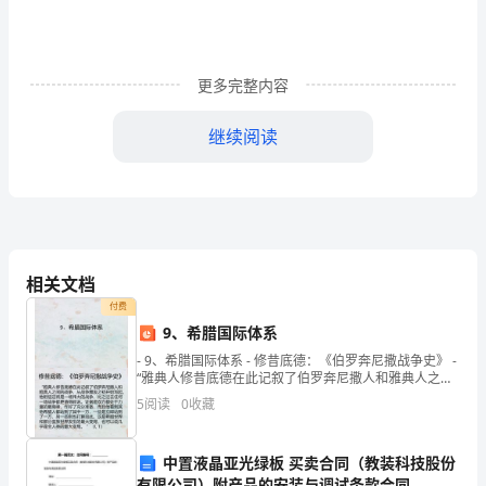
好
我
更多完整内容
校
继续阅读
xx
四、主要做法
年
（一）宣传发动，提高认识
春
季
相关文档
防
付费
火
9、希腊国际体系
- 9、希腊国际体系 - 修昔底德：《伯罗奔尼撒战争史》 -
工
“雅典人修昔底德在此记叙了伯罗奔尼撒人和雅典人之间
的战争，从战争爆发之初开始写起。他相
作，
5
阅读
0
收藏
大
体师生统一了思想，提高了认识。
中置液晶亚光绿板 买卖合同（教装科技股份
力
（二）成立组织，明确责任
有限公司）附产品的安装与调试条款合同