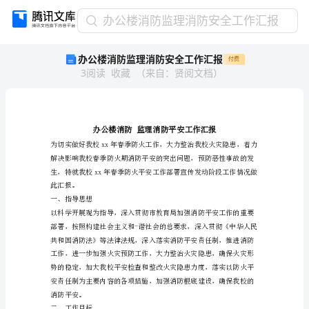
办
办公楼消防监理消防安全工作汇报
公
办公楼消防监理消防安全工作汇报
付费
楼
3
阅读
收藏
（
来自
：
贤阅文档
）
消
防
监
理
消
防
安