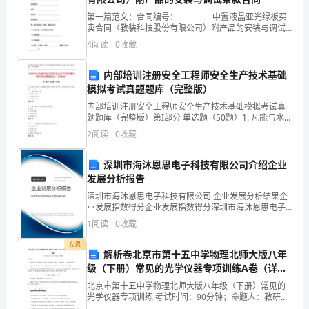
第一篇范文：合同编号：__________中置液晶亚光绿板买
整
卖合同（教装科技股份有限公司）附产品的安装与调试
条款合同地址：_____________________________联系人：
治
4
阅读
0
收藏
_____
我
内部培训注册安全工程师安全生产技术基础
模拟考试真题题库（完整版）
校
内部培训注册安全工程师安全生产技术基础模拟考试真
火
题题库（完整版）第I部分 单选题（50题）1. 凡能与水混
合,用机械或化学反应的方法产生灭火泡沫的灭火剂称为
2
阅读
0
收藏
灾
____.( )A: 二氧化碳灭火剂B:
隐
深圳市海沐恩思电子科技有限公司介绍企业
有布置、有检查。
发展分析报告
患，
深圳市海沐恩思电子科技有限公司 企业发展分析结果企
（三）完善制度，落实措施
业发展指数得分企业发展指数得分深圳市海沐恩思电子
着
科技有限公司综合得分说明：企业发展指数根据企业规
1
阅读
0
收藏
模、企业创新、企业风险、企业活力四个维度对企业发
力
展情
付费
解析卷北京市第十五中学物理北师大版八年
解
级（下册）常见的光学仪器专项训练A卷（详解
版）
决
北京市第十五中学物理北师大版八年级（下册）常见的
光学仪器专项训练 考试时间：90分钟；命题人：教研组
考生注意：1、本卷分第I卷（选择题）和第Ⅱ卷（非选择