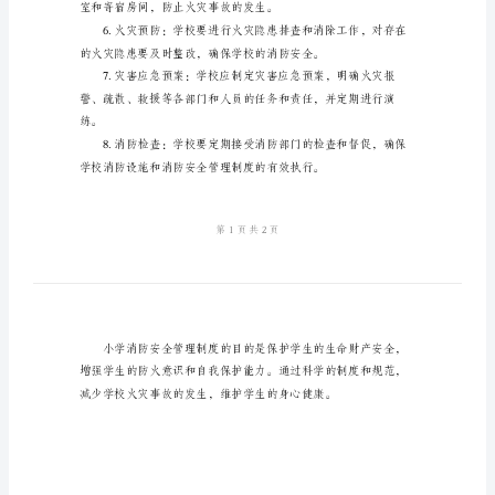
小
学
消
处理技能。
防
安
全
管
理
制
度
是
指