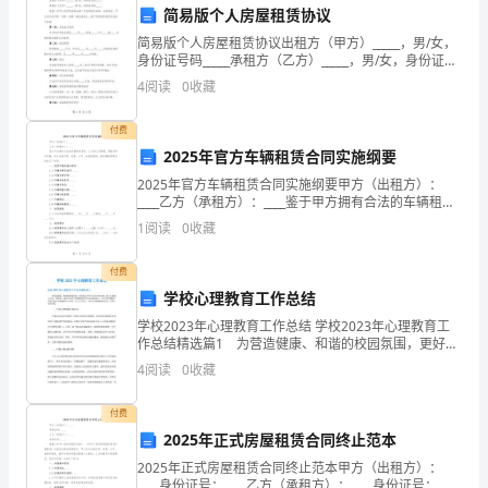
对
简易版个人房屋租赁协议
简易版个人房屋租赁协议出租方（甲方）_____，男/女，
小
身份证号码_____承租方（乙方）_____，男/女，身份证号
码_____根据《中华人民共和国民法典》及其他相关法
学
4
阅读
0
收藏
律、法规规定，甲乙双方在平等、
学
付费
2025年官方车辆租赁合同实施纲要
生
2025年官方车辆租赁合同实施纲要甲方（出租方）：
开
____乙方（承租方）：____鉴于甲方拥有合法的车辆租赁
资质，乙方因工作需要，需租赁甲方车辆，双方本着平
1
阅读
0
收藏
等、自愿、公平、诚信的原则，就车辆租赁事宜达
展
付费
消
学校心理教育工作总结
防
学校2023年心理教育工作总结 学校2023年心理教育工
作总结精选篇1 为营造健康、和谐的校园氛围，更好地
安
引导学生关注自身发展、树立正确的人生观、价值观，
4
阅读
0
收藏
提高学生的心理健康意识和心理调适能力。116
全
付费
管
2025年正式房屋租赁合同终止范本
理
2025年正式房屋租赁合同终止范本甲方（出租方）：
____身份证号：____乙方（承租方）：____身份证号：____