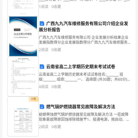
根据《中华人民共和国合同法》、《中华人民共和国城
的
1
阅读
0
收藏
市房地产管理法》及相关法律法规的规
一
广西九九汽车维修服务有限公司介绍企业发
套
展分析报告
制
广西九九汽车维修服务有限公司 企业发展分析结果企业
发展指数得分企业发展指数得分广西九九汽车维修服务
有限公司综合得分说明：企业发展指数根据企业规模、
度
2
阅读
0
收藏
企业创新、企业风险、企业活力四个维度对企业发展情
况进
和
云南省高二上学期历史期末考试试卷
规
云南省高二上学期历史期末考试试卷姓名:________ 班
级:________ 成绩:________一、 选择题 (共30题；共60分)1.
范。
（2分） 诸
4
阅读
0
收藏
1.
付费
安
燃气锅炉燃烧器常见故障及解决方法
全
蚅螅蒂蚀燃气锅炉燃烧器常见故障及解决方法 一莅故障
现象薂故障原因蚀排除措施肀1、接通电源，按启动、电
教
机不转膆(1)气压不足锁定蚄(2)电磁阀不严，接头处漏
2
阅读
0
收藏
气，检查锁定羂(3)热继电器开路蕿(4)条件回
育：