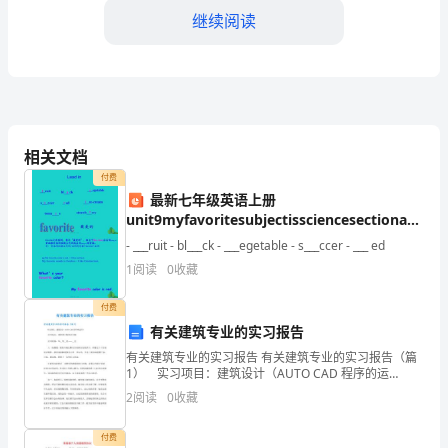
育
继续阅读
部
和
消
防
相关文档
部
付费
最新七年级英语上册
门
unit9myfavoritesubjectissciencesectiona1a2c
课件新版人教新目标版共22张ppt课件
- ___ruit - bl___ck - ___egetable - s___ccer - ___ ed
的
1
阅读
0
收藏
相
付费
关
有关建筑专业的实习报告
规
有关建筑专业的实习报告 有关建筑专业的实习报告（篇
1） 实习项目：建筑设计（AUTO CAD 程序的运
定，
用） 实习地点：沈阳设计院西安分院 实习时间：
2
阅读
0
收藏
20__年__月——__月 大二的暑假，我有
针
付费