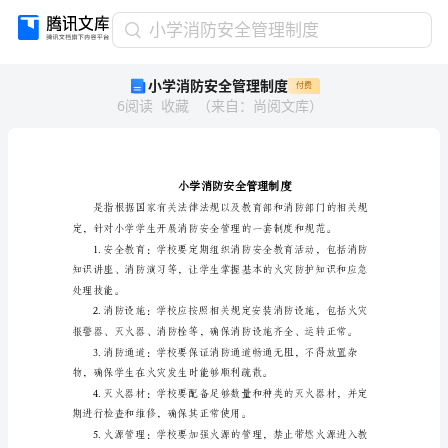
小
小学消防安全管理制度
学
小学消防安全管理制度
付费
消
6
阅读
收藏
（
来自
：
尚阅文库
）
防
安
全
管
理
制
度