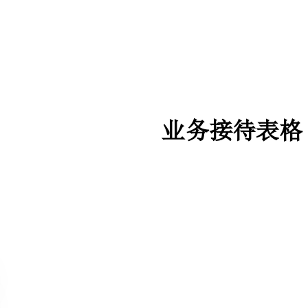
业务接待表格