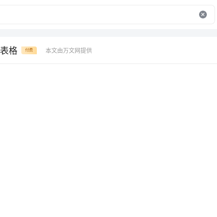
表格
本文由万文网提供
付费