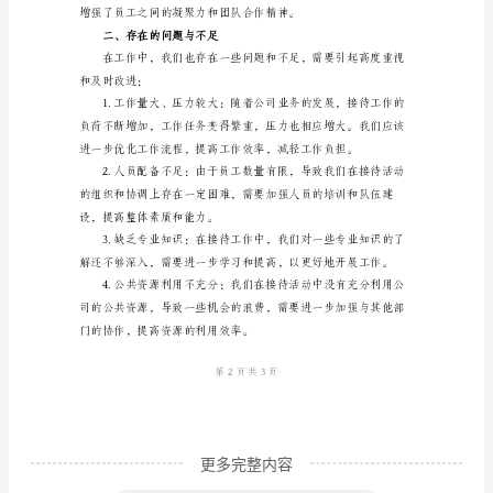
任
年
度
工
作
总
结
提升。
尊
敬
的
领
导、
同
更多完整内容