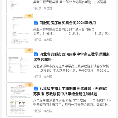
类考试题库精华版 第一部分 单选题(50题) 1、减速器的
门的协作，提高资源的利用效率。
一
传动比I=( )。A.＞1B.＜1C.＝1【答案】：A2、滚动轴承
1
阅读
0
收藏
和推力轴承分别
年
付费
商服用房房屋买卖合同2024年通用
的
商服用房房屋买卖合同2024年通用合同编号：__________
努
卖方：1. 名称：__________2. 地址：__________3. 法定代表
人：__________4. 联系电话：______
1
阅读
0
收藏
力
工
付费
河北省邯郸市西河庄乡中学高三数学理期末
试卷含解析
作
河北省邯郸市西河庄乡中学高三数学理期末试卷含解析
和
一、 选择题：本大题共10小题，每小题5分，共50分。
在每小题给出的四个选项中，只有是一个符合题目要求
1
阅读
0
收藏
学
的1. 计算的值为( )A．
付费
习，
八年级生物上学期期末考试试题（无答案）
苏教版-苏教版初中八年级全册生物试题
我
八年级生物测试卷班级 姓名 学号 成绩一、单项选择（下
列各题的四个选项中，只有一项最符合题意。每题2分，
深
共40分）1.在生物分类的等级单位中,最高和最低的分类
1
阅读
0
收藏
单位分别是
感