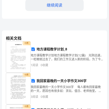
事
继续阅读
们：
大
家
好！
相关文档
付费
非
地方课程教学计划_8
常
地方课程教学计划地方课程教学计划(12篇) 光阴迅速，
一眨眼就过去了，我们的工作又进入新的阶段，为了今
荣
后更好的工作发展，此时此刻我们需要开始做一个计
1
阅读
0
收藏
划。那么你真正懂得怎么制定计划吗？下面是小编收
幸
付费
能
我回家最晚的一天小学作文300字
够
我回家最晚的一天小学作文300字 每人都有回家最晚
的一天，愿因也有很多如：贪玩、值日、老师拖堂。
我也有一次就发生在不久，我的历史课课未能按时完
在
3
阅读
0
收藏
成，被我的组长余明伟上报给班主任，班主任罚我在最
二、存在的问题与不足
2024
付费