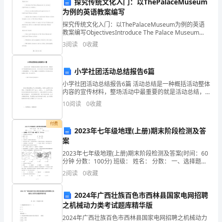
探究传统文化入门：以ThePalaceMuseum
年
为例的英语教案编写
和及时改进：
担
探究传统文化入门：以ThePalaceMuseum为例的英语
教案编写ObjectivesIntroduce The Palace Museum
任
and its cultural significanc
3
阅读
0
收藏
接
小学社团活动总结报告6篇
待
小学社团活动总结报告6篇 活动总结是一种概括活动整体
内容的宣传材料，整场活动中最重要的就是活动总结，
办
因为活动后记录活动中的感触才是最重要的。以下是小
10
阅读
0
收藏
编精心为您推荐的小学社团活动总结报告6篇，供大
副
付费
主
2023年七年级地理(上册)期末阶段检测及答
设，提高整体素质和能力。
案
任
2023年七年级地理(上册)期末阶段检测及答案(时间：60
分钟 分数：100分) 班级： 姓名： 分数： 一、选择题
一
（共25个小题
2
阅读
0
收藏
职，
2024年广西壮族百色市西林县国家电网招聘
经
之机械动力类考试题库精华版
过
2024年广西壮族百色市西林县国家电网招聘之机械动力