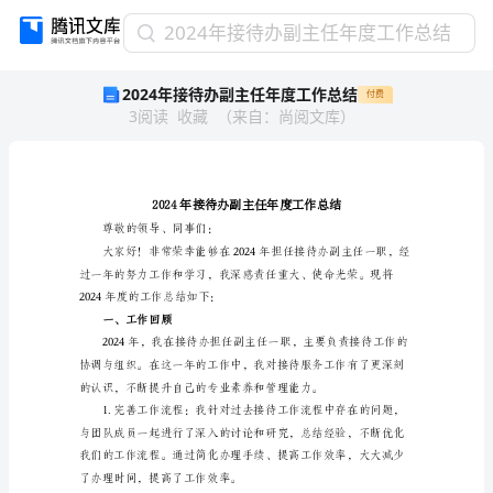
2024
2024年接待办副主任年度工作总结
年
2024年接待办副主任年度工作总结
付费
接
3
阅读
收藏
（
来自
：
尚阅文库
）
待
办
副
主
任
年
尊敬的领导、同事们：
度