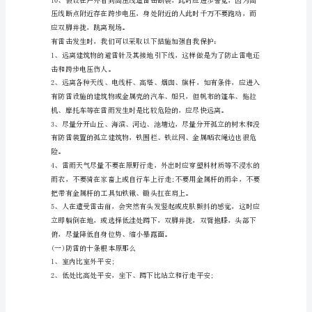
育
学
以外的地面上，因为水能导电。
生
学
会
击。
在
遇
到
一起，最好使用塑料雨具、雨衣等。
暴
风
雨、
山
洪、