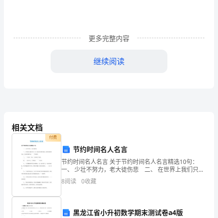
雷
电
等
更多完整内容
自
继续阅读
然
灾
钓鱼、游泳、玩耍。
害
能
相关文档
学
付费
节约时间名人名言
会
节约时间名人名言 关于节约时间名人名言精选10句：
一、 少壮不努力，老大徒伤悲 二、 在世界上我们只活
自
一次，所以应该爱惜光阴。必须过真实的生活，过有价
应双脚并拢，跳离现场。
8
阅读
0
收藏
值的生活。——巴甫洛夫 三、 一寸光阴一
我
救
黑龙江省小升初数学期末测试卷a4版