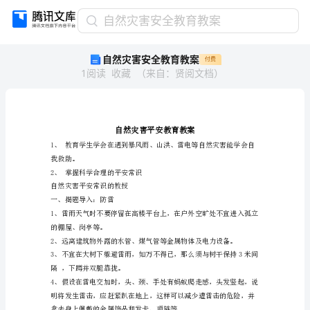
自
自然灾害安全教育教案
然
自然灾害安全教育教案
付费
灾
1
阅读
收藏
（
来自
：
贤阅文档
）
害
安
全
教
育
教
我救助。
案