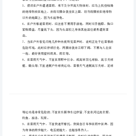
2、掌握科学合理的平安常识
自
自然灾害平安常识的教授
然
一、揭题导入：防雷
灾
害
的棚屋、岗亭等。
平
安
教
隔，下蹲并双腿靠拢。
育
教
案
1、
教