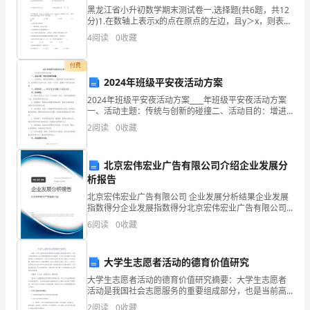
助。
黑龙江省小升初数学期末测试卷一.选择题(共6题，共12
分)1.在数轴上表示x的点在原点的左边，且y＞x，则表示
击和跨步电压伤人。
2、
数y的点一定在原点的（ ）。 A.左边 B.右边 C
4
阅读
0
收藏
掌
付费
握
2024年班级平安夜活动方案
2024年班级平安夜活动方案____年班级平安夜活动方案
科
一、活动主题：传统与创新的碰撞二、活动目的：增进
班级凝聚力，提高同学之间的友情和互动，促进相互交
学
2
阅读
0
收藏
流和合作，创造一个欢乐、温馨的平安夜活动氛围。三
合
北京宏伟宏业广告有限公司介绍企业发展分
险。
理
析报告
北京宏伟宏业广告有限公司 企业发展分析结果企业发展
的
指数得分企业发展指数得分北京宏伟宏业广告有限公司
综合得分说明：企业发展指数根据企业规模、企业创
平
6
阅读
0
收藏
新、企业风险、企业活力四个维度对企业发展情况进行
评价。
安
大学生志愿者活动的德育价值研究
常
大学生志愿者活动的德育价值研究摘要：大学生志愿者
活动是我国社会志愿服务的重要组成部分，也是当前高
识
校提高大学生思想道德素质的有效载体，在社会生活的
2
阅读
0
收藏