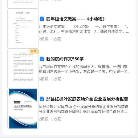
诸多方面都发挥着十分重要的作用。大学生在服务的过
自
程中既为
俯，尽量降低自身位势、缩小
然
(一)防雷的十条根本原那么
四年级语文教案——《小动物》
灾
四年级语文教案——《小动物》 一、教学要求： 1、
1、室内比室外平安;
正确、流利、有感情地朗读课文 2、通过自渎课文，理
解内容，体会作者小时候耍弄小动物中发生的趣事与蠢
害
2
阅读
0
收藏
事，表现了他对小动物的喜爱。还告诉人们愚
平
付费
我的房间作文550字
安
我的房间作文550字 我的房间不大，很普通。一进门就
常
能看到左边是一个小书架，右边是一个床，中间是一个
玩具柜。妈妈常说，我的房间乱糟糟的，像个小狗窝，
6
阅读
0
收藏
识
可我却不在意。 你如果进入我的房间，首先会先
的
邱县红枫叶家庭农场介绍企业发展分析报告
教
邱县红枫叶家庭农场 企业发展分析结果企业发展指数得
分企业发展指数得分邱县红枫叶家庭农场综合得分说
授
明：企业发展指数根据企业规模、企业创新、企业风
2
阅读
0
收藏
险、企业活力四个维度对企业发展情况进行评价。该企
一、
业的综合
揭