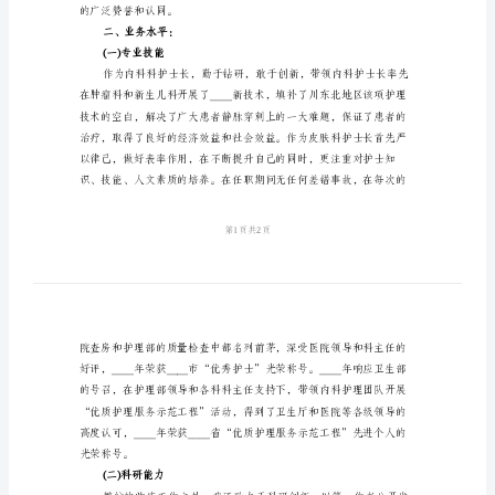
一、政治思想：
工
作
总
结
模
板
本
人
政
治
的广泛赞誉和认同。
思