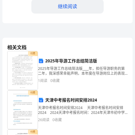
于
继续阅读
____
同
志
申
相关文档
报
付费
2025年导游工作总结简洁版
主
2025年导游工作总结简洁版____年，担任导游职务的第
任
二年，我深感荣幸能声明，本年度在导游岗位上的表现
不仅收获了成功，也充满了丰盈的经历。本年度，我有
1
阅读
0
收藏
幸引领众多旅行团踏访了风格迥异的风景名胜及地理区
护
光荣称号。
付费
师
(二)科研能力
天津中考报名时间安排2024
的
天津中考报名时间安排2024 天津中考报名时间安排
2024 2024天津中考报名时间：2024年天津市初中学
政
业水平考试(即中考)报名即将在12月20-30日进行，相关
26
阅读
0
收藏
信息如下，具体时间请以正式通
治
付费