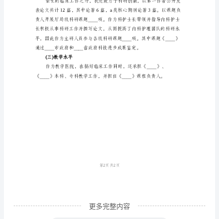
二、业务水平：
想
(一)专业技能
业
务
能
力
工
作
总
结
模
板
关
更多完整内容