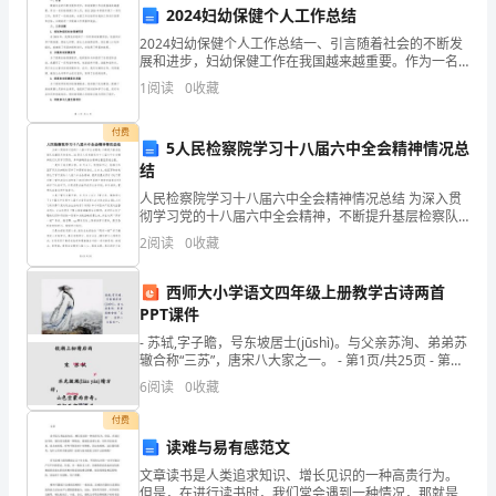
情
____秋季开学致辞(二)
2024妇幼保健个人工作总结
四
2024妇幼保健个人工作总结一、引言随着社会的不断发
尊敬的各位老师、尊敬的各位同学：
展和进步，妇幼保健工作在我国越来越重要。作为一名
溢
妇幼保健工作人员，我在2024年积极开展了一系列工
1
阅读
0
收藏
作，取得了一定的成绩。本篇工作总结将对我的工作进
的
行
付费
5人民检察院学习十八届六中全会精神情况总
寒
结
假，
人民检察院学习十八届六中全会精神情况总结 为深入贯
彻学习党的十八届六中全会精神，不断提升基层检察队
带
伍履职尽责能力，XX县区人民检察院对十八届六中全会
2
阅读
0
收藏
精神进行认真学习贯彻，多举措确保全会精神在基层
着
西师大小学语文四年级上册教学古诗两首
新
PPT课件
的
- 苏轼,字子瞻，号东坡居士(jūshì)。与父亲苏洵、弟弟苏
辙合称“三苏”，唐宋八大家之一。 - 第1页/共25页 - 第一
页，共25页。
心
6
阅读
0
收藏
情、
付费
读难与易有感范文
新
文章读书是人类追求知识、增长见识的一种高贵行为。
但是，在进行读书时，我们常会遇到一种情况，那就是