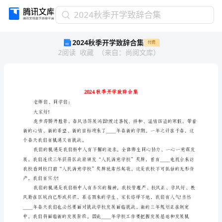
2024
2024秋季开学致辞合集
秋
2024秋季开学致辞合集
付费
季
2
阅读
收藏
（
来自
：
尚阅文库
）
开
学
致
辞
合
集
老师们、同学们：
2024
大家好!