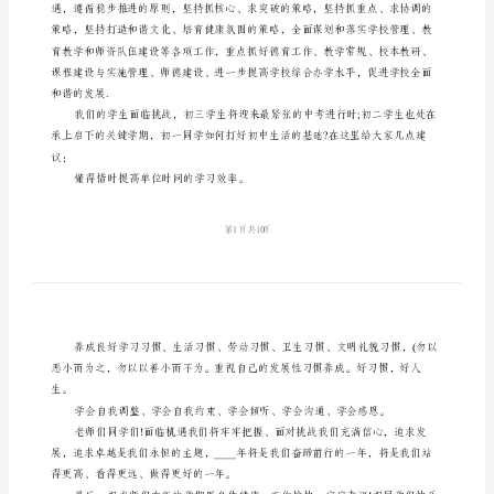
秋
季
开
个春天我们有机遇又有挑战。
学
致
辞
合
产，我们有实力!
集
老
师
们、
同
学