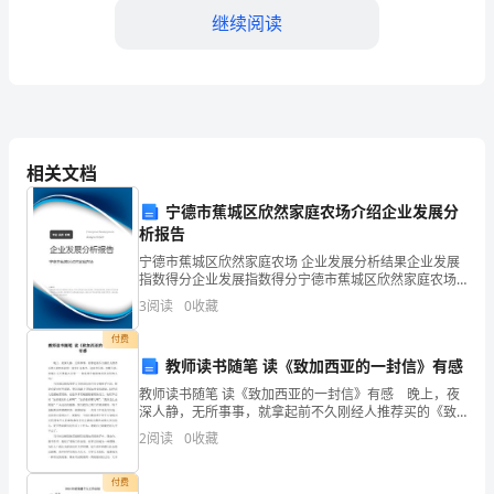
继续阅读
浩
荡
展
鸿
相关文档
图!
生。
宁德市蕉城区欣然家庭农场介绍企业发展分
度
析报告
过
宁德市蕉城区欣然家庭农场 企业发展分析结果企业发展
指数得分企业发展指数得分宁德市蕉城区欣然家庭农场
喜
综合得分说明：企业发展指数根据企业规模、企业创
3
阅读
0
收藏
新、企业风险、企业活力四个维度对企业发展情况进行
悦、
评价。
付费
得更高、看得更远、做得更好的一年。
教师读书随笔 读《致加西亚的一封信》有感
祥
教师读书随笔 读《致加西亚的一封信》有感 晚上，夜
和、
深人静，无所事事，就拿起前不久刚经人推荐买的《致
成长，学习进步!
加西亚的一封信》这本书，这本书不厚，字数不多，却
2
阅读
0
收藏
能让人不禁陷入沉思——你是那个能给加西亚送信的人
温
吗
谢谢大家!
付费