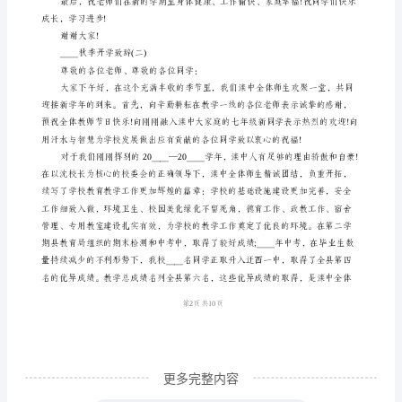
们：
大
家
和谐的发展.
好!
虎
步
议：
奔
懂得惜时提高单位时间的学习效率。
腾
开
胜
第1页共
1
景，
春
更多完整内容
风