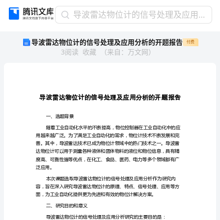
导
导波雷达物位计的信号处理及应用分析的开题报告
波
导波雷达物位计的信号处理及应用分析的开题报告
付费
雷
3
阅读
收藏
（
来自
：
万文网
）
达
物
位
计
的
信
号
一、选题背景