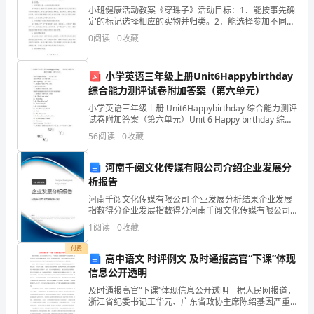
一、
小班健康活动教案《穿珠子》活动目标：1．能按事先确
定的标记选择相应的实物并归类。2．能选择参加不同的
际
选
数学活动，听懂老师的要求，按规则进行操作。活动准
0
阅读
0
收藏
备：准备装有各色珠子的小篮子、玻璃绳、托盘若干活
题
动过
背
及应用分析研究报告。
小学英语三年级上册Unit6Happybirthday
综合能力测评试卷附加答案（第六单元）
景
四、预期成果
小学英语三年级上册 Unit6Happybirthday 综合能力测评
试卷附加答案（第六单元）Unit 6 Happy birthday 综合
随
能力测评(40 分钟 100 分) 开始计时: _____
56
阅读
0
收藏
着
河南千阅文化传媒有限公司介绍企业发展分
工
析报告
业
河南千阅文化传媒有限公司 企业发展分析结果企业发展
据，并对数据进行分析和处理。
指数得分企业发展指数得分河南千阅文化传媒有限公司
自
综合得分说明：企业发展指数根据企业规模、企业创
1
阅读
0
收藏
新、企业风险、企业活力四个维度对企业发展情况进行
评价。
动
付费
提炼出关键信息和结论。
高中语文 时评例文 及时通报高官“下课”体现
化
信息公开透明
及时通报高官“下课”体现信息公开透明 据人民网报道，
水
浙江省纪委书记王华元、广东省政协主席陈绍基因严重
或会议，发表学术成果。
违纪被停职。这是中央加大惩治官员腐败力度的一大信