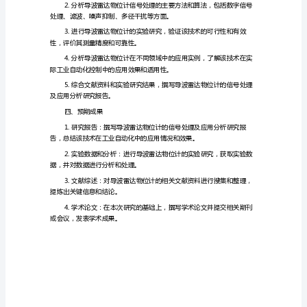
题
报
告
靠性。
导
波
决方案。
雷
达
物
位
足工业自动化的需求。
计
的
信