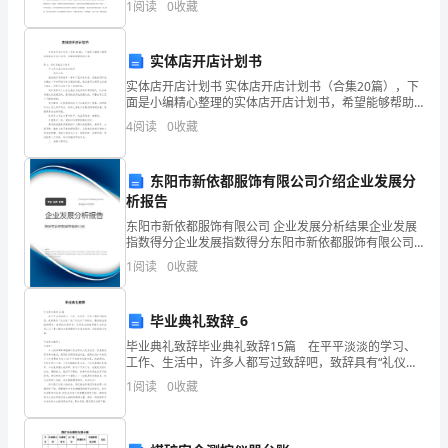
1
阅读
0
收藏
平
号。需要特别指出的是，这两个高级官员下台的信息，
很
的
实体店开店计划书
不
实体店开店计划书 实体店开店计划书（合集20篇），下
面是小编精心整理的实体店开店计划书，希望能够帮助
断
到大家。篇1：实体店创业计划书 手工艺礼品店创业计划
4
阅读
0
收藏
书 一、项目介绍
提
东阳市新依都服饰有限公司介绍企业发展分
高，
析报告
物
东阳市新依都服饰有限公司 企业发展分析结果企业发展
指数得分企业发展指数得分东阳市新依都服饰有限公司
位
综合得分说明：企业发展指数根据企业规模、企业创
1
阅读
0
收藏
新、企业风险、企业活力四个维度对企业发展情况进行
控
评价。
毕业典礼致辞_6
制
毕业典礼致辞毕业典礼致辞15篇 在平平淡淡的学习、
器
工作、生活中，许多人都写过致辞吧，致辞具有“礼仪性”
或“仪式化”的特点，要特别注意措辞得体。致辞的类型多
1
阅读
0
收藏
在
样，你所见过的致辞是什么样的呢？以下是小编
工