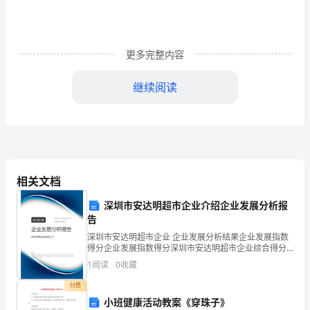
号
处
理
更多完整内容
及
继续阅读
应
三、研究方法和步骤
用
分
析
相关文档
特点、信号处理等方面。
的
深圳市安达明超市企业介绍企业发展分析报
开
告
处
深圳市安达明超市企业 企业发展分析结果企业发展指数
题
得分企业发展指数得分深圳市安达明超市企业综合得分
说明：企业发展指数根据企业规模、企业创新、企业风
报
1
阅读
0
收藏
险、企业活力四个维度对企业发展情况进行评价。该企
业的
性，评价其测量精度和可靠性。
告
付费
小班健康活动教案《穿珠子》