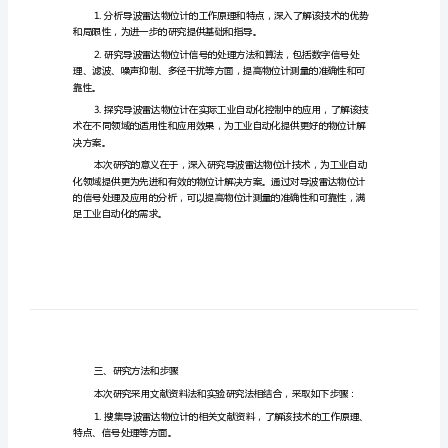
处
理
及
应
泛应用。
用
分
析
二、研究目的和意义
的
开