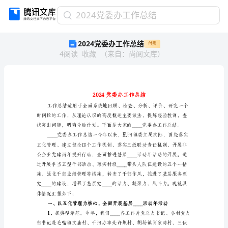
2024
2024党委办工作总结
党
2024党委办工作总结
付费
委
4
阅读
收藏
（
来自
：
尚阅文库
）
办
工
作
总
结
2024
党