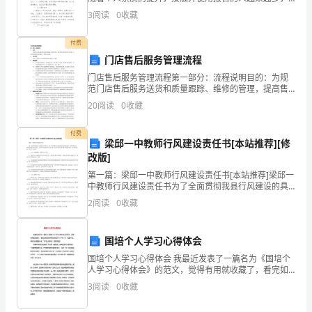
我们在写报告的时候要注意语言要准确、简洁。我敢肯
3
阅读
0
收藏
经
定，大部分人都对写报告很是头疼的，下面是小编帮大
录、挂牌督办促进度。
家
验
付费
门店售后服务管理流程
第2页共
2
教
门店售后服务管理流程第一部分：流程说明目的：为规
范门店售后服务送货和质量跟踪、维修的管理，提高售
训，
后服务质量和工作效率，从而为顾客提供优质的服务，
20
阅读
0
收藏
特制定本流程。适用范围适用于大超业态门店的商品销
查
售售后服
付费
找
梁邱一中教师行风建设责任书[本站推荐][修
改版]
突
第一篇：梁邱一中教师行风建设责任书[本站推荐]梁邱一
中教师行风建设责任书为了全面贯彻我县行风建设的具
出
体要求，进一步巩固教师行为规范达标学校的成果，规
2
阅读
0
收藏
范师德行为，提高我校教育教学质量，充分展示我校教
问
师的
题，
国培个人学习心得体会
国培个人学习心得体会 我最近发表了一篇名为《国培个
明
人学习心得体会》的范文，觉得有用就收藏了，看完如
果觉得有帮助请记得（CTRL+D）收藏本页。同时访问更
确
3
阅读
0
收藏
多关于“学习心得体会”精彩专题！