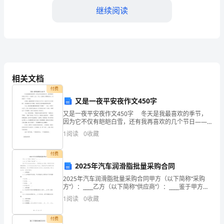
研
继续阅读
究
一
个
时
相关文档
付费
间
又是一夜平安夜作文450字
段
又是一夜平安夜作文450字 冬天是我最喜欢的季节，
因为它不仅有皑皑白雪，还有我再喜欢的几个节日——
的
圣诞节、元旦，今天，又是我十分期盼的日子，圣诞前
1
阅读
0
收藏
夕——平安夜。 小时候，我最喜欢的
工
付费
作，
2025年汽车润滑脂批量采购合同
2025年汽车润滑脂批量采购合同甲方（以下简称“采购
从
方”）：____乙方（以下简称“供应商”）：____鉴于甲方为
合法成立的法人，具备独立法人资格，有购买汽车润滑
理
1
阅读
0
收藏
脂的需求；乙方为合法成立的生产企业，具
出，为留守老人送去了关爱。
论
付费