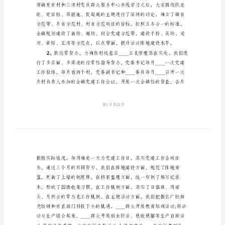
委
办
工
作
总
结
工
作
体情况汇报如下：
总
结
1、
适
用
于