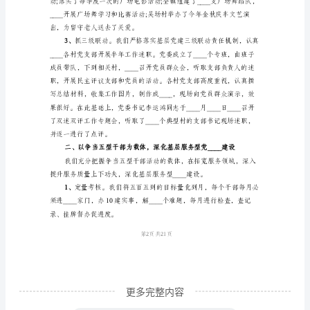
全
面
系
统
地
2、
回
顾、
检
查、
分
第1页共
2
析、
评
更多完整内容
价、