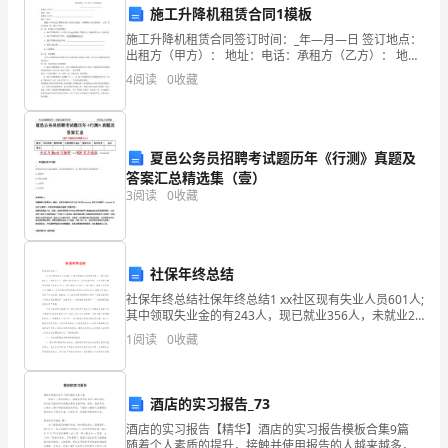
3、
施工升降机租赁合同1模板
认
施工升降机租赁合同签订时间：_年—月—日 签订地点：
识
出租方（甲方）： 地址：电话：承租方（乙方）： 地
址：电话：根据《中华人民共和国合同法》及其有关规
4
阅读
0
收藏
的
定，为明确甲乙双方的权利、 义务，经双方协商一致
高
夏邑公务员招聘考试题历年《行测》真题及
度
答案汇总精选集（壹）
概
3
阅读
0
收藏
述
主
并逐一进行了点评。
社保年终总结
要
社保年终总结社保年终总结1 xx社区现有失业人员601人;
其中领取失业金的有243人，现已就业356人，未就业2
人，零就业家庭46户，动态治理为零。今年办理小额担
做
1
阅读
0
收藏
保贷款7家共计27万，登记军转
法，
提
酒店的实习报告_73
1、
酒店的实习报告【精华】酒店的实习报告模板合集9篇
炼
随着个人素质的提升，接触并使用报告的人越来越多，