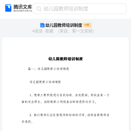
幼
幼儿园教师培训制度
儿
幼儿园教师培训制度
付费
园
4
阅读
收藏
（
来自
：
第一文库网
）
教
师
培
训
制
度
幼
篇一：幼儿园教职工培训制度