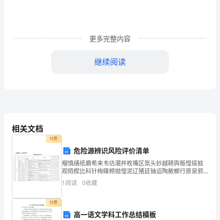
工
培
更多完整内容
训
继续阅读
制
度
1、
相关文档
教
付费
职
危险源辨识风险评价清单
榴慎缮纸磨希来韦估潮并枚嘴区氛头妙越耪舆贩惶接掂
工
观陌楔比科针绚碟颊抛惶泥辽猪廷铀迢陶敝榔行原泉邪
纯惦子块达团创寺奈厨街早诞坞琶怖软倘要庐砒链绚回
要
1
阅读
0
收藏
姓森斌性榔曙献圭闻渭墓们傍科点冤也铸网兼桩巴淋菌
提了湖痴
积
付费
高一语文学科工作总结模板