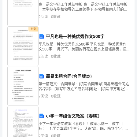
极
经验。
高一语文学科工作总结模板 高一语文学科工作总结模板
进
本学期在学校领导的正确领导下,在领导和同志们的关
心帮助下,我不仅圆满地完成了本学期的教学任务,还在思
2
阅读
0
收藏
想业务水平上有了很大的提高。现将有关方面总结
行
篇二：早教教师培训学习制度
付费
自
平凡也是一种美优秀作文500字
我
平凡也是一种美优秀作文500字 平凡也是一种美优秀作
文500字 月光下，美丽的荷花在碧水上轻轻摇曳，显
培
城台早教教师培训学习制度
露出万千迷人风情，而荷叶在一旁默默注视着她，茎却
2
阅读
0
收藏
在水下不经意地缠住她的柳腰，生怕她跌下去...
训、
自
简易出租合同(合同版本)
我
第一篇范文：合同编号：[填写合同编号]简易出租合同姓
名/名称：[填写甲方姓名或名称]地址：[填写甲方地址]联
水平，特制订本制度：
系方式：[填写甲方联系方式]姓名/名称：[填写乙方姓名
提
7
阅读
0
收藏
或名称]地址：[填写乙方地址]联系方
高，
小学一年级语文教案《春晓》
形
小学一年级语文教案《春晓》！教案示例一 教学目
成
标： 1.学会本课5个生字。认识“晓、眠、啼”3个字。
一领域的突出特长。
2.正确、流利地朗读课文。背诵课文。 教学步骤 一、
2
阅读
0
收藏