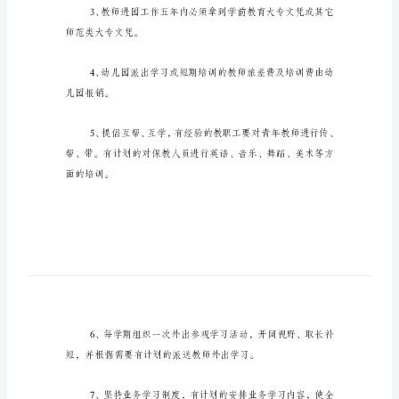
儿
园
幼儿园教职工培训制度
教
师
培
训
制
度
篇
学进修。
一：
幼
儿
园
师范类大专文凭。