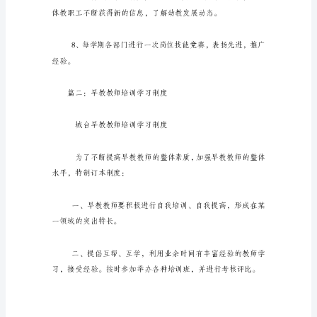
教
职
工
儿园报销。
培
训
制
度
面的培训。
幼
儿
园
教
职