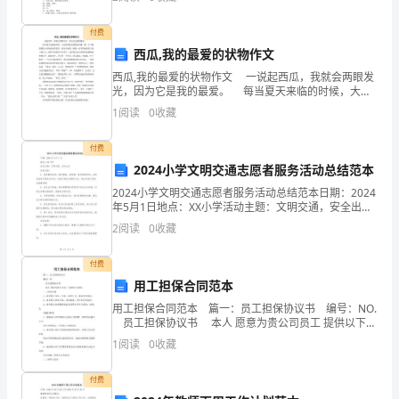
在
导入新课。 1．谈话解题：同学们，
某
付费
西瓜,我的最爱的状物作文
一
西瓜,我的最爱的状物作文 一说起西瓜，我就会两眼发
光，因为它是我的最爱。 每当夏天来临的时候，大街
方
两旁就会摆满西瓜摊，那一个个圆溜溜的小家伙躺在箩
1
阅读
0
收藏
筐里，探着小脑袋，眼睛一眨不眨地看着大街上的行
面
付费
的
2024小学文明交通志愿者服务活动总结范本
突
2024小学文明交通志愿者服务活动总结范本日期：2024
年5月1日地点：XX小学活动主题：文明交通，安全出行
出
活动内容：1. 宣传教育活动：通过展板、宣传册、宣传
2
阅读
0
收藏
画等形式，向学生宣传交通安全知识，包括正
特
付费
长。
用工担保合同范本
用工担保合同范本 篇一：员工担保协议书 编号：NO.
鼓
员工担保协议书 本人 愿意为贵公司员工 提供以下担
保。 一、担保范围 1、被担保人身份、住址、联系方
励
1
阅读
0
收藏
式，最高学历
教
付费