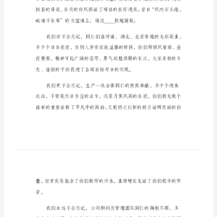
信
大家新年好!
范
文
尊
敬
的
远在我脑海中定格：
各
位
同
仁
及
全