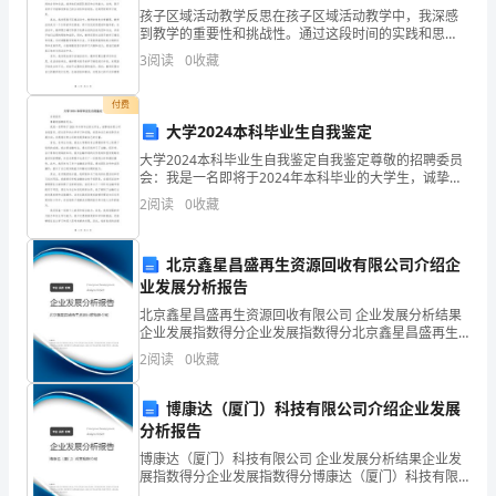
年
孩子区域活动教学反思在孩子区域活动教学中，我深感
到教学的重要性和挑战性。通过这段时间的实践和思
复
考，我有了一些自己的反思。首先，我意识到在孩子区
3
阅读
0
收藏
域活动教学中，要注重培养孩子的自主性和合作性。孩
始，
子在活动中
付费
万
大学2024本科毕业生自我鉴定
大学2024本科毕业生自我鉴定自我鉴定尊敬的招聘委员
象
会：我是一名即将于2024年本科毕业的大学生，诚挚地
向贵公司自我鉴定。经过四年的大学学习和实践，我深
更
2
阅读
0
收藏
知自己的优势及发展方向，并愿意为贵公司的发展贡献
新，
北京鑫星昌盛再生资源回收有限公司介绍企
我
业发展分析报告
北京鑫星昌盛再生资源回收有限公司 企业发展分析结果
们
企业发展指数得分企业发展指数得分北京鑫星昌盛再生
资源回收有限公司综合得分说明：企业发展指数根据企
已
2
阅读
0
收藏
业规模、企业创新、企业风险、企业活力四个维度对企
业发
迈
博康达（厦门）科技有限公司介绍企业发展
分析报告
进
博康达（厦门）科技有限公司 企业发展分析结果企业发
充
展指数得分企业发展指数得分博康达（厦门）科技有限
公司综合得分说明：企业发展指数根据企业规模、企业