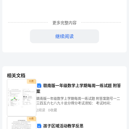
个
难
忘
更多完整内容
的
继续阅读
日
夜
苦。
已
离
相关文档
我
付费
赣南版一年级数学上学期每周一练试题 附答
案
们
赣南版一年级数学上学期每周一练试题 附答案题号一二
远
三四五六七八九十总分得分考试须知： 考试时间：
2
阅读
0
收藏
去。
功”。
付费
一
孩子区域活动教学反思