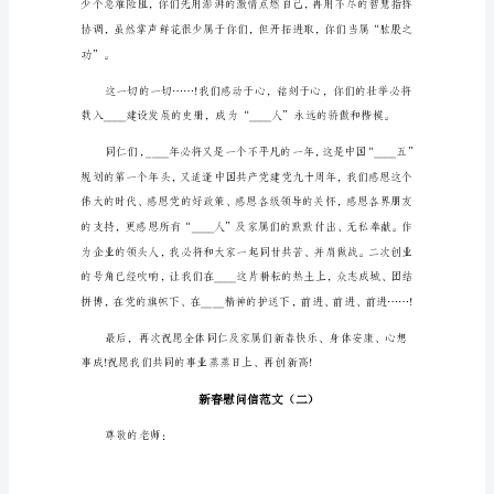
体
员
工
家
属
们:
大
家
新
年
好!____
年
____