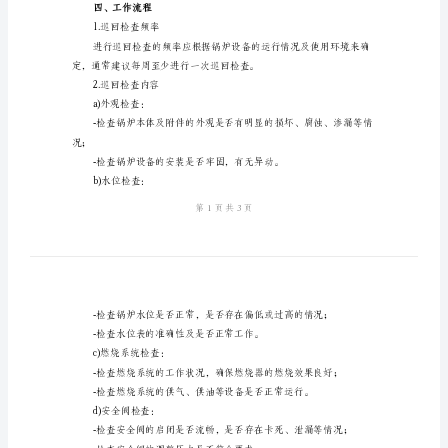
保障生产安全。
锅
二、适用范围
炉
巡
三、职责与权限
回
1.锅炉巡回检查人员：
检
查
制
度
2.锅炉操作人员：
模
版
一、
目
四、工作流程