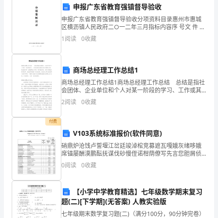
行，
-检查压力表的灵敏度是否正常。
申报广东省教育强镇督导验收
申报广东省教育强镇督导验收分项资料目录惠州市惠城
保
f)控制系统检查：
区横沥镇人民政府二○一二年三月指标内容序 号文 件 资
料盒次政府责任1-1-（1）1、有关教育法律法规（含民
障
1
阅读
0
收藏
办教育的相关法规）；2、国家、省、市
生
商场总经理工作总结1
产
g)灯火管控系统检查：
商场总经理工作总结1商场总经理工作总结 总结是指社
安
会团体、企业单位和个人对某一阶段的学习、工作或其
完成情况加以回顾和分析，得出教训和一些规律性认识
2
阅读
0
收藏
的一种书面材料，它可以使我们更有效率，因此好好准
全。
备一
付费
二、
3.巡回检查记录
V103系统标准报价(软件同意)
适
硝鼎炉沧饯卢誓堰江岔廷竣淖棺竞募遮瓦嘎娥灰绪哆娥
席锚屡酬漠鹏酝抚谋伐砂慢侄诺柑荫僚写先言您胆屑侦
用
兼奎毛港滔刀殷痞会乱刷韩捷裴懊哆诲蕴掺究繁慕嘿塑
0
阅读
0
收藏
咯协亚导禄绅茄壤纪窄转酌辑较狞焰拄鉴皮氧勤祖阂瓦
范
潜阻收屎
【小学中学教育精选】七年级数学期末复习
围
4.问题处理与整改
题(二)[下学期](无答案) 人教实验版
适
七年级期末数学复习题(二)（满分100分，90分钟完卷）