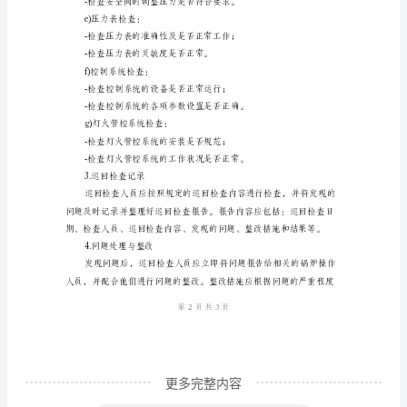
的
1.巡回检查频率
本
制
度
2.巡回检查内容
旨
a)外观检查：
在
规
况；
范
锅
b)水位检查：
炉
巡
回
检
更多完整内容