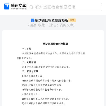
锅
锅炉巡回检查制度模版
炉
锅炉巡回检查制度模版
付费
巡
2
阅读
收藏
（
来自
：
尚阅文库
）
回
检
查
制
度
模
一、目的
版