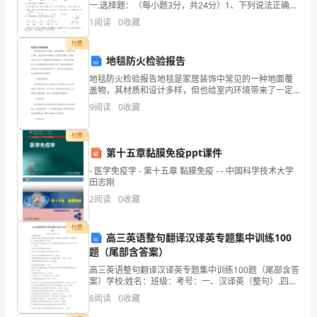
一.选择题：（每小题3分，共24分）1、下列说法正确的
用
是 ( )A．a的平方根是± B．a的立方根C．的平方
1
阅读
0
收藏
于
付费
地毯防火检验报告
本
地毯防火检验报告地毯是家居装饰中常见的一种地面覆
单
盖物，其材质和设计多样，但也给室内环境带来了一定
的安全隐患。特别是在发生火灾时，地毯易被点燃且烟
9
阅读
0
收藏
位
雾较大，给逃生带来困难。为了保障消费者的生命财产
安全，国
内
付费
第十五章黏膜免疫ppt课件
所
- 医学免疫学 - 第十五章 黏膜免疫 - - 中国科学技术大学
田志刚
有
2
阅读
0
收藏
锅
付费
炉
高三英语整句翻译汉译英专题集中训练100
题（尾部含答案）
设
高三英语整句翻译汉译英专题集中训练100题（尾部含答
案）学校:姓名：班级：考号：一、汉译英（整句）.四周
备
有这么多噪音，他仍然专心致志地做作业，这给我留下
8
阅读
0
收藏
了深刻的印象。（with 复合结构： conc
的