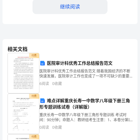
查
继续阅读
工
作，
确
保
相关文档
c)燃烧系统检查：
锅
付费
医院审计科优秀工作总结报告范文
炉
医院审计科优秀工作总结报告范文 随着我国经济的不断
快速发展，医院审计工作也变成了一项不可缺少的重要
设
工作。下面是的医院审计科优秀工作总结，一起来看看
6
阅读
0
收藏
医院审计科优秀工作总结! 近年来，
d)安全阀检查：
备
付费
的
难点详解重庆长寿一中数学八年级下册三角
形专题训练试卷（详解版）
正
重庆长寿一中数学八年级下册三角形专题训练 考试时
间：90分钟；命题人：教研组考生注意：1、本卷分第I
e)压力表检查：
常
卷（选择题）和第Ⅱ卷（非选择题）两部分，满分100
0
阅读
0
收藏
分，考试时间90分钟2、答卷前，考生务必用0.5毫
运
付费