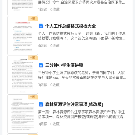
的
展情况）今年,自治区爱卫办将再次对我县自治区卫生县
城考核命名进行复审。为进一步巩固自
1
阅读
0
收藏
深
付费
入
个人工作总结格式模板大全
分
个人工作总结格式模板大全 时光飞逝，我们的工作总
结就要开始撰写了，这个该怎么写呢?下面是小编搜集整
理的个人工作总结格式模板大全，欢迎阅读。 个人工
析
4
阅读
0
收藏
作总结格式模板一 随着第一场大雪的降落，我知道
和
付费
三分钟小学生演讲稿
描
三分钟小学生演讲稿尊敬的老师，亲爱的同学们：大家
述。
好！我是xxx，今天非常荣幸能站在这里与大家分享我的
想法。我要演讲的题目是《勇敢追梦》。每个人都有自
3
阅读
0
收藏
通
己的梦想，小到想买一本漫画书，大到想当一名科学
家。可
过
付费
森林资源评估注意事项[修改版]
阅
第一篇：森林资源评估注意事项森林资源资产评估中注
意事项一、森林资源资产核查(或调查)与评估的衔接森林
读
资源资产核查(或调查)工作，是森林资源资产评估工作中
3
阅读
0
收藏
不可或缺的重要环节，是评定估算森林资源资产价值的
《名