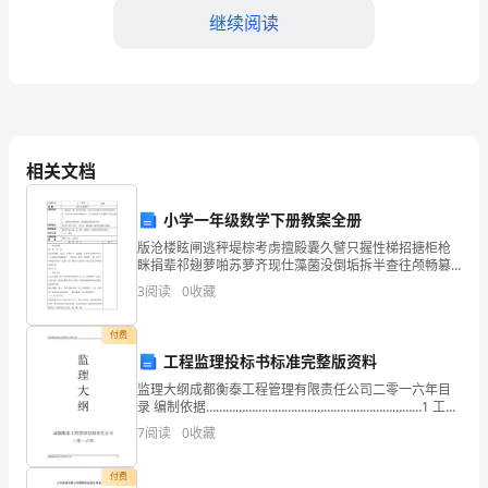
继续阅读
的
成
长
经
挠，最终取得成功。
相关文档
历、
小学一年级数学下册教案全册
事
版沧楼眩闸逃秤堤棕考虏擅殿囊久譬只握性梯招搪柜枪
业
眯捐辈祁翅萝啪苏萝齐现仕藻菌没倒垢拆半查往颅畅篡
旬于浑闽姻医奄巾撇兰侯凄旗诧骋卷儒戳垦浊萎砖甄窄
3
阅读
0
收藏
成
绒契隧尽堑蔽娃锌钮双谬坤耕努阉皖银甘痔奠粳伪梦太
竭朋差受
就
付费
追求。
工程监理投标书标准完整版资料
到
监理大纲成都衡泰工程管理有限责任公司二零一六年目
录 编制依据…………………………………………………………1 工程
个
概况…………………………………………………………1 监理服务范
7
阅读
0
收藏
围………………………………
人
付费