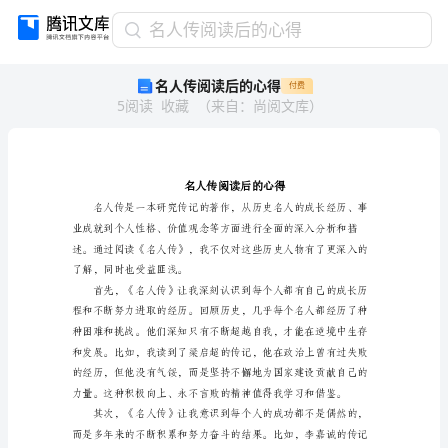
名
名人传阅读后的心得
人
名人传阅读后的心得
付费
传
5
阅读
收藏
（
来自
：
尚阅文库
）
阅
读
后
的
心
得
名