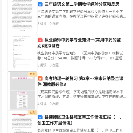
性
三年级语文第二学期教学经验分享和反思
格、
三年级语文第二学期教学经验分享和反思作为一名小学
三年级的语文老师，在教学过程中积累了许多经验和感
价
悟。本文将就本学期语文教学的方方面面做一些分享和
8
阅读
0
收藏
反思。一、教学内容设计语文是一门综合性的学科，它
值
包含了汉
执业药师中药学专业知识一(常用中药的鉴
观
别)模拟试卷
己。
念
执业药师中药学专业知识一（常用中药的鉴别）模拟试
卷 16(总分：54.00，做题时间：90 分钟)一、 B1 型题
等
(总题数：1，分数：8.00)A．豆科 B．木兰科 C．桑科
8
阅读
0
收藏
D．芸香科 E．樟科（分
方
付费
高考地理一轮复习 第2章---章末归纳整合课
面
件 湘教版必修3
- [现实探究型综合题] - 学习地理的核心是能运用课本中
进
学习到的原理、方法、措施等来解决现实中存在的地理
问题，即“学习有用的地理”。地理现实问题来源于生活，
行
4
阅读
0
收藏
强调对地理现实问题的
付费
全
县迎接区卫生县城复审工作情况汇报（一、
创卫工作开展情况）
面
县迎接区卫生县城复审工作情况汇报（一、创卫工作开