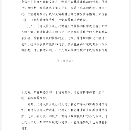
人
传
了解，同时也受益匪浅。
阅
读
后
的
心
得
名
人
传
是
一