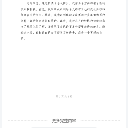
本
研
究
传
记
的
著
作，
从
历
史
名
更多完整内容
人