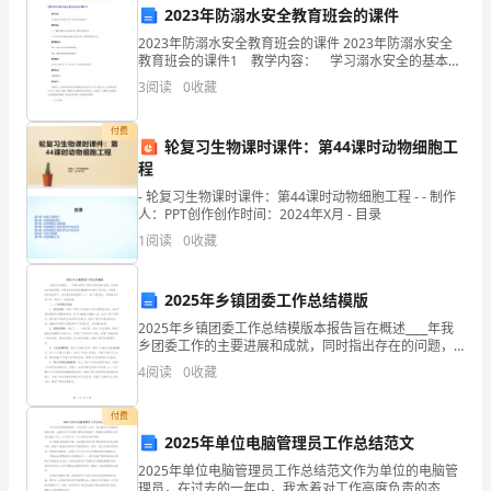
一
2023年防溺水安全教育班会的课件
名
谢谢大家！
2023年防溺水安全教育班会的课件 2023年防溺水安全
教育班会的课件1 教学内容： 学习溺水安全的基本常
幼
识，培养有关防范意识。 教学目标： 1、了解有关溺
3
阅读
0
收藏
水安全相关知识，感悟生命的可贵。
儿
付费
轮复习生物课时课件：第44课时动物细胞工
园
程
老
- 轮复习生物课时课件：第44课时动物细胞工程 - - 制作
人：PPT创作创作时间：2024年X月 - 目录
师。
1
阅读
0
收藏
首
2025年乡镇团委工作总结模版
先，
2025年乡镇团委工作总结模版本报告旨在概述____年我
我
乡团委工作的主要进展和成就，同时指出存在的问题，
并提出相应的改进措施和未来的工作计划。在党委、政
4
阅读
0
收藏
府的指导下，我乡团委紧密围绕"六个一批"主题活动
想
付费
向
2025年单位电脑管理员工作总结范文
大
2025年单位电脑管理员工作总结范文作为单位的电脑管
理员，在过去的一年中，我本着对工作高度负责的态