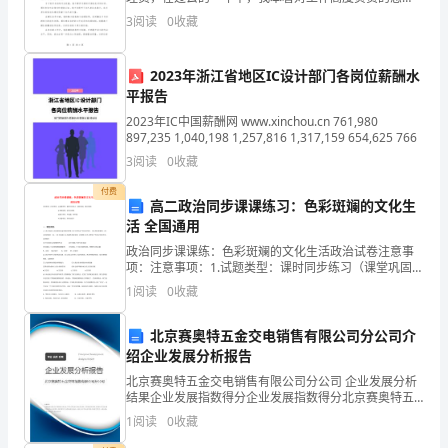
家
度，全面负责了单位的计算机系统维护、网络安全管理
3
阅读
0
收藏
以及信息化建设工作。以下是对这一年工作的总结和回
汇
顾。在
2023年浙江省地区IC设计部门各岗位薪酬水
报
平报告
我
2023年IC中国薪酬网 www.xinchou.cn 761,980
897,235 1,040,198 1,257,816 1,317,159 654,625 766
在
3
阅读
0
收藏
过
付费
高二政治同步课课练习：色彩斑斓的文化生
去
活 全国通用
政治同步课课练：色彩斑斓的文化生活政治试卷注意事
一
项：注意事项：1.试题类型：课时同步练习（课堂巩固，
课后检测） 2.考察范围：征税与纳税
年
1
阅读
0
收藏
里
北京赛奥特五金交电销售有限公司分公司介
绍企业发展分析报告
的
北京赛奥特五金交电销售有限公司分公司 企业发展分析
工
结果企业发展指数得分企业发展指数得分北京赛奥特五
金交电销售有限公司分公司综合得分说明：企业发展指
1
阅读
0
收藏
作
数根据企业规模、企业创新、企业风险、企业活力四个
维度