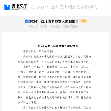
2024
2024年幼儿园老师本人述职报告
年
2024年幼儿园老师本人述职报告
付费
幼
6
阅读
收藏
（
来自
：
尚阅文库
）
儿
园
老
师
本
人
尊敬的园长、领导和同事们：
述