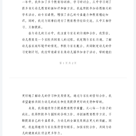
职
报
告
2024
年
幼
儿
园
老
良好的生活习惯。
师
本
人