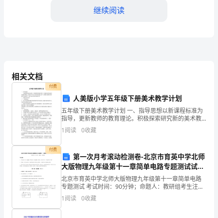
同
继续阅读
事
们：
大
家
相关文档
好！
付费
人美版小学五年级下册美术教学计划
我
五年级下册美术教学计划 一、指导思想以新课程标准为
是
指导，更新教师的教育理论。积极探索研究新的美术教
学模式，提高学生学习美术的兴趣与水平
1
阅读
0
收藏
XX
幼
付费
第一次月考滚动检测卷-北京市育英中学北师
儿的健康成长付出更多努力。
大版物理九年级第十一章简单电路专题测试试题
儿
（解析版）
北京市育英中学北师大版物理九年级第十一章简单电路
园
专题测试 考试时间：90分钟；命题人：教研组考生注
意：1、本卷分第I卷（选择题）和第Ⅱ卷（非选择题）两
1
阅读
0
收藏
的
部分，满分100分，考试时间90分钟2、答卷前，考