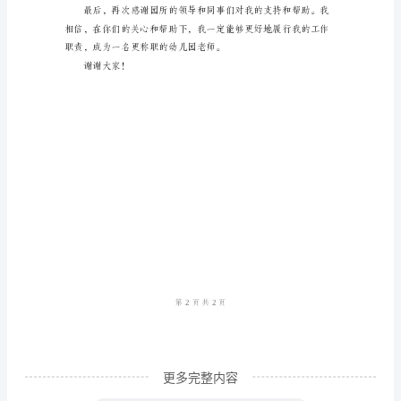
述
职
报
习、互相提高。
告
尊
敬
的
园
长、
领
导
和
更多完整内容