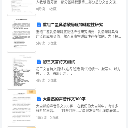
人教版 题号第一部分基础积累第二部分总分文言文现代
文现代文作文得分评卷第一部分 基础积累（24分）一．
经
8
阅读
0
收藏
基础积累（24分）1. 下列加
验。
重组二氢乳清酸酶底物适应性研究
以
重组二氢乳清酸酶底物适应性研究摘要：乳清酸酶具有
广泛的应用价值，然而其底物适应性存在限制。为了探
下
究乳清酸酶的重组及底物适应性，本文采用生物信息
5
阅读
0
收藏
学、分子生物学、酶学等综合技术，研究并分析了乳清
是
酸酶的结构
小
初三文言诗文测试
学
初三文言诗文测试7姓名 班级 测试成绩一、默写1、以为
神， 。2、稍出近之， ，
管
4
阅读
0
收藏
理
付费
人
大自然的声音作文300字
大自然的声音作文300字 在我们的大自然中，有许多
员
好听的声音。 “叮咚叮咚……”清澈发亮的小溪唱着歌儿
汩汩流淌，她伸出手来拍拍身边的花草，不时挠挠身边
岗
10
阅读
0
收藏
的小鱼，击起的浪花发出“啪啪”的声音，像是