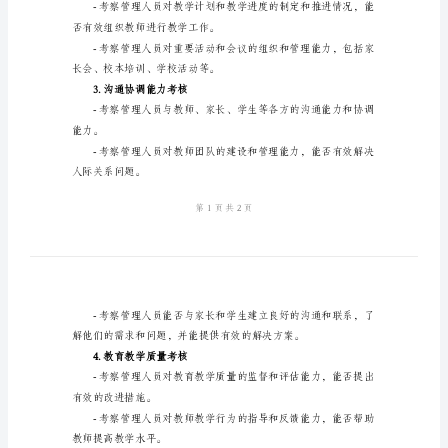
则：
考
1.专业知识能力考核
核
细
定的了解情况。
则
小
知识的掌握情况。
学
管
2.组织管理能力考核
理
人
员
岗