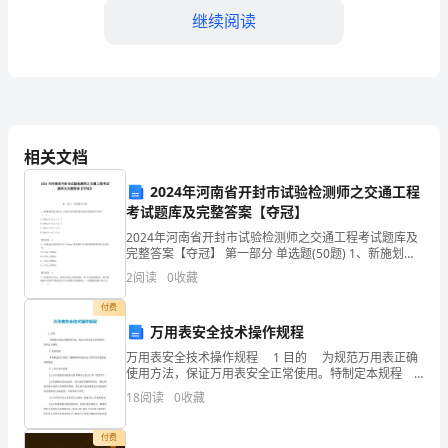
岗
继续阅读
位
是
一
个
相关文档
4.教育教学质量考核
非
2024年河南省开封市试验检测师之交通工程
考试题库及完整答案【夺冠】
常
2024年河南省开封市试验检测师之交通工程考试题库及
有效的改进措施。
完整答案【夺冠】 第一部分 单选题(50题) 1、新施划的
重
反光标志,白色反光标线的逆反射亮度系数不应低于（
2
阅读
0
收藏
）。A.150mcd·m-2·
要
付费
的
教师提高教学水平。
万用表安全技术操作规程
万用表安全技术操作规程 1 目的 为规范万用表正确
职
使用方法，保证万用表安全正常使用。特制定本规程 2
适用范围 本规程适用于炼轧厂线棒保障作业区电工岗
位，
18
阅读
0
收藏
位万用表的使用和维护。 3 工
否及时发现问题并采取措施解决。
要
付费