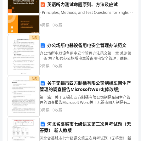
英语听力测试命题原则、方法及应试
求
- Principles, Methods, and Test Questions for Englis - -
具
-
展计划。
4
阅读
0
收藏
备
付费
一
办公场所电器设备用电安全管理办法范文
定
办公场所电器设备用电安全管理办法范文第一章 总则第
一条 为了加强办公场所电器设备用电安全管理，确保办
的
公场所电器设备用电安全，保护人员和财产安全，依据
2
阅读
0
收藏
《中华人民共和国电器安全法》及相关法律法规，制定
管
本办
付费
关于无锡市四方制桶有限公司制桶车间生产
理
管理的调查报告MicrosoftWord[修改版]
能
第一篇：关于无锡市四方制桶有限公司制桶车间生产管
理的调查报告Microsoft Word关于无锡市四方制桶有限
力
公司制桶车间生产管理的调查报告尹建华学号：
3
阅读
0
收藏
1032004415655摘要：车间生产管理是一
和
河北省藁城市七级语文第三次月考试题（无
教
答案） 新人教版
育
河北省藁城市七年级语文第三次月考试题（无答案） 新