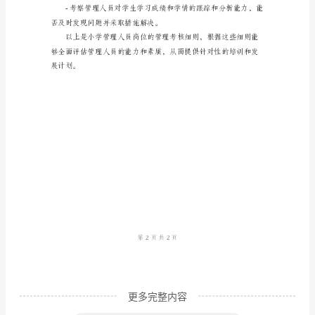
否有效组织教师进行教学工作。
位
管
理
长会、校本培训、学校活动等。
考
3.沟通协调能力考核
核
细
能力。
则
小
人际关系问题。
学
管
理
人
更多完整内容
员