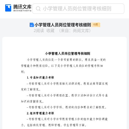
小
小学管理人员岗位管理考核细则
学
小学管理人员岗位管理考核细则
付费
管
2
阅读
收藏
（
来自
：
尚阅文库
）
理
人
员
岗
位
管
理