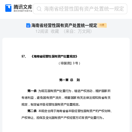
海
海南省经营性国有资产处置统一规定
南
海南省经营性国有资产处置统一规定
付费
省
12
阅读
收藏
（
来自
：
万文网
）
经
营
性
国
有
资
产