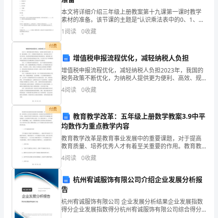
规
本文将详细介绍三年级上册教案第十九课第一课时教学
范
素材的准备。该节课的主题是“认识乘法表中的0、1、
2、5、10”，本课时旨在帮助学生对乘法表中的数字有更
1
阅读
0
收藏
国
深入的了解。教学目标了解乘法表中的0、1、2、5
付费
有
增值税申报流程优化，减轻纳税人负担
资
增值税申报流程优化，减轻纳税人负担2023年，我国的
税务政策不断优化，为纳税人提供更为便利、高效、规
产
范的服务。其中，在增值税申报流程方面，相关政策已
4
阅读
0
收藏
经有了很大的变化。新政策将积极推进增值税申报流程
示下达与否批准处置资产旳批复。
优化
处
付费
第八条
教育教学改革：五年级上册数学教案3.9中平
置
均数作为重点教学内容
行
教育教学改革是教育事业发展中的重要课题，对于提高
教育质量、培养优秀人才有着至关重要的作用。教育教
为，
学改革要求我们以学生为本，以提高学生的学习效果为
4
阅读
0
收藏
目标，注重培养学生的创新能力和实践能力，切实提高
学生的核
增
杭州宥诚服饰有限公司介绍企业发展分析报
进
告
第九条
杭州宥诚服饰有限公司 企业发展分析结果企业发展指数
产
得分企业发展指数得分杭州宥诚服饰有限公司综合得分
进入清产核资，资产评估程序。
说明：企业发展指数根据企业规模、企业创新、企业风