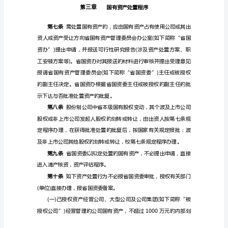
第三条
营
性
国
以及实物资产作价注资等方式。
有
第四条
资
产
处
置
规
第五条
定》
（琼
国