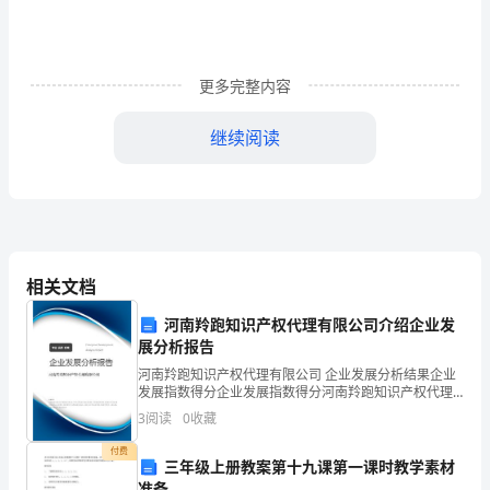
资
[]
3
更多完整内容
号）
继续阅读
第
第六条
一
民营(如租赁、承包)等方式。
章
总
相关文档
则
河南羚跑知识产权代理有限公司介绍企业发
第
展分析报告
第三章
河南羚跑知识产权代理有限公司 企业发展分析结果企业
一
发展指数得分企业发展指数得分河南羚跑知识产权代理
有限公司综合得分说明：企业发展指数根据企业规模、
条
3
阅读
0
收藏
企业创新、企业风险、企业活力四个维度对企业发展情
第七条
况进
为
付费
三年级上册教案第十九课第一课时教学素材
准备