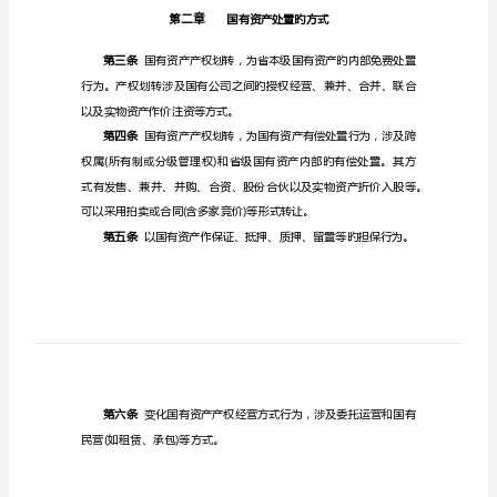
处
置
第一条
统
一
规
第二条
定
§7、
《海
南
第二章
省
经