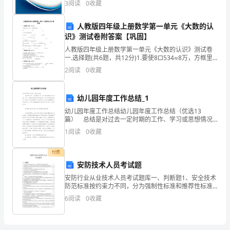
3
阅读
0
收藏
权
险、企业活力四个维度对企业发展情况进行评价。该企
业的
第十条
流
人教版四年级上册数学第一单元《大数的认
识》测试卷附答案【巩固】
动，
(单位)直接办理，报省国资委备案。
人教版四年级上册数学第一单元《大数的认识》测试卷
维
一.选择题(共6题，共12分)1.要使8□534≈8万，方框里
不能填（ ）。A.5 B.4 C.32
2
阅读
0
收藏
护
国
幼儿园年度工作总结_1
幼儿园年度工作总结幼儿园年度工作总结（优选13
家
篇） 总结是对过去一定时期的工作、学习或思想情况
进行回顾、分析，并做出客观评价的书面材料，它可以
所
1
阅读
0
收藏
促使我们思考，因此十分有必须要写一份总结哦。那么
你真的
有
付费
安防技术人员考试题
者
安防行业从业技术人员考试题库一、判断题1、安全技术
利
防范标准按约束力不同，分为强制性标准和推荐性标准
两种。 （ √ ）2、行业标准GA/T75《安全防范工程程序
6
阅读
0
收藏
益，
与要求》,是由公安部编制并审批
避