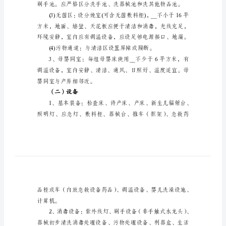
疗
（一）房屋设施
保
健
机
构
及
基
米，用于更衣、换鞋。
本
条