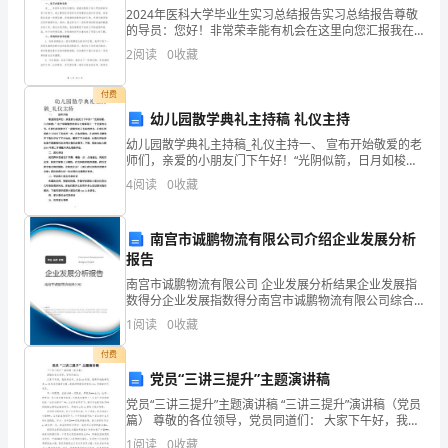
技
2024年医科大学毕业生实习总结报告实习总结报告尊敬
的导员：您好！非常荣幸能有机会在这里向您汇报我在
4、治疗器械类：
____年医科大学实习的经历和感悟。在这一学期的实习
术
2
阅读
0
收藏
中，我深入医院实践，学习了大量的专业知识和技能，
服
付费
幼儿园散学典礼主持稿 礼仪主持
务
幼儿园散学典礼主持稿_礼仪主持一、 宣布开始敬爱的老
的
胎头吸引器；
师们，亲爱的小朋友门下午好！“光阴似箭，日月如梭，”
这个学期愉快的学习之旅将划上一个完美的句号。在我
4
阅读
0
收藏
医
们共同度过了一段紧张而又充实的时光，在成长
疗
南宫市诚鹏物流有限公司介绍企业发展分析
报告
机
舌板）、宫纱；
南宫市诚鹏物流有限公司 企业发展分析结果企业发展指
构
数得分企业发展指数得分南宫市诚鹏物流有限公司综合
得分说明：企业发展指数根据企业规模、企业创新、企
1
阅读
0
收藏
的
业风险、企业活力四个维度对企业发展情况进行评价。
该企
付费
基
党员“三讲三提升”主题演讲稿
本
党员“三讲三提升”主题演讲稿 “三讲三提升”演讲稿（党员
篇） 尊敬的各位领导，党员同道们： 大家下午好，我是
条
号选手，来自xx政府。很荣幸地能够代表xx参加这次演
1
阅读
0
收藏