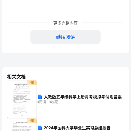
健
机
构
更多完整内容
的
继续阅读
基
本
计算机。
条
件
相关文档
付费
一、
一
与医用垃圾装备。
人教版五年级科学上册月考模拟考试附答案
0
阅读
0
收藏
级
助
付费
产
2024年医科大学毕业生实习总结报告