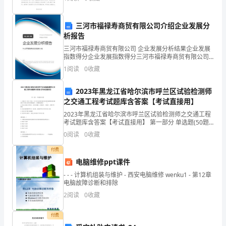
讲比赛。我演讲
件
三河市福禄寿商贸有限公司介绍企业发展分
（一）
析报告
房
三河市福禄寿商贸有限公司 企业发展分析结果企业发展
救__。
指数得分企业发展指数得分三河市福禄寿商贸有限公司
屋
综合得分说明：企业发展指数根据企业规模、企业创
1
阅读
0
收藏
新、企业风险、企业活力四个维度对企业发展情况进行
设
评价。
2023年黑龙江省哈尔滨市呼兰区试验检测师
施
之交通工程考试题库含答案【考试直接用】
2023年黑龙江省哈尔滨市呼兰区试验检测师之交通工程
1、
考试题库含答案【考试直接用】 第一部分 单选题(50题)
1、依据JTG F80/2-2004，以下有关内部有线对讲及紧急
产
0
阅读
0
收藏
报警系统实测项目中分
付费
科
电脑维修ppt课件
门
- - - 计算机组装与维护 - 西安电脑维修 wenku1 - 第12章
电脑故障诊断和排除
诊：
2
阅读
0
收藏
设
付费