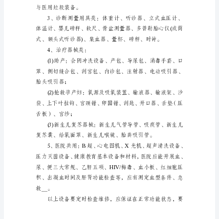
件
开
展
助
产
技
术
婴同室与产房相邻近。
服
（二）设备
务
的
医
疗
保