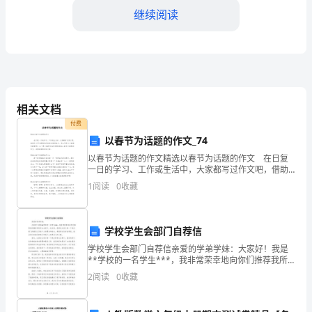
自
继续阅读
我
总
结
术，从而更好地满足市场需求。
——
相关文档
付费
项
以春节为话题的作文_74
目
以春节为话题的作文精选以春节为话题的作文 在日复
一日的学习、工作或生活中，大家都写过作文吧，借助
策
作文可以提高我们的语言组织能力。怎么写作文才能避
1
阅读
0
收藏
免踩雷呢？以下是小编帮大家整理的精选以春节为话题
划
的
视野。
与
学校学生会部门自荐信
学校学生会部门自荐信亲爱的学弟学妹：大家好！我是
执
**学校的一名学生***，我非常荣幸地向你们推荐我所
属的学校学生会部门。在这里，我想向大家介绍一下我
行
2
阅读
0
收藏
们部门的情况以及我个人的理念和能力。希望通过这封
自荐
的