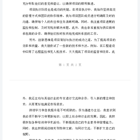
结
——
项
目
策
供了有力的支持。
划
与
执
行
的