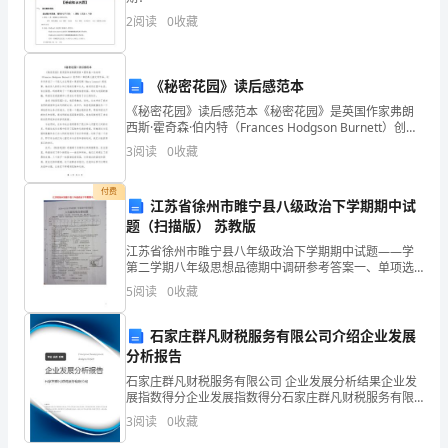
2
阅读
0
收藏
功
之
《秘密花园》读后感范本
道
《秘密花园》读后感范本《秘密花园》是英国作家弗朗
西斯·霍奇森·伯内特（Frances Hodgson Burnett）创作
2023
的一部经典儿童文学作品。这本书讲述了一个孤儿女生
3
阅读
0
收藏
玛丽·莱诺克斯（Mary Le
年
付费
是
江苏省徐州市睢宁县八级政治下学期期中试
题（扫描版） 苏教版
我
江苏省徐州市睢宁县八年级政治下学期期中试题——学
第二学期八年级思想品德期中调研参考答案一、单项选
作
择题(每小题3分，共51分)1－5 BDCBA 6－10 BACBD
5
阅读
0
收藏
11－13 DCA 二
为
石家庄群凡财税服务有限公司介绍企业发展
基
分析报告
建
石家庄群凡财税服务有限公司 企业发展分析结果企业发
展指数得分企业发展指数得分石家庄群凡财税服务有限
办
公司综合得分说明：企业发展指数根据企业规模、企业
3
阅读
0
收藏
创新、企业风险、企业活力四个维度对企业发展情况进
行评