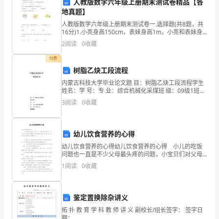
人教版数学六年级上册期末测试卷精品【各
和国家的发展。
成
地真题】
人教版数学六年级上册期末测试卷一.选择题(共8题，共
功
16分)1.小亮身高150cm，表妹身高1m，小亮和表妹身
高的比是（ ）。 A.150：1 B.150：100 C.3
之
2
阅读
0
收藏
付费
道
树脂乙炔工段流程
为基础设施建设做出更大的贡献。
项
内蒙古科技大学毕业论文题 目：树脂乙炔工段流程学生
姓名：学 号：专 业：综合机械化采煤班 级：09级1班指
目
导教师： 摘要乙炔工段是以电石为原料，在发生器中和
3
阅读
0
收藏
水反应，制备乙炔气。乙
策
划
幼儿饮食营养的心得
与
幼儿饮食营养的心得幼儿饮食营养的心得 小儿的吃饭
问题也一直是不少父母最头疼的问题，小宝贝们对父母
精心配置的多种佳肴毫无兴趣。哄、骗、追、骂，每次
执
1
阅读
0
收藏
吃饭后都让父母精疲力尽。 小儿胃口不好的原因是
行
鉴定置换除杂讲义
的
拓 扑 教 育 学 科 教 师 讲 义 副校长/组长签字： 签字日
成
期：