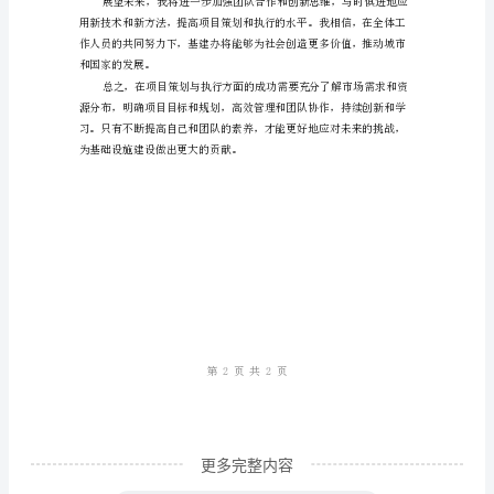
成
功
之
道
基
建
办
主
任
工
更多完整内容
作