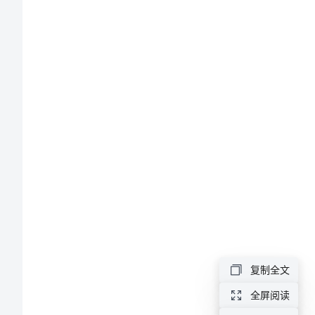
计
划
书
涂
层
树
脂
项
目
合
复制全文
作
全屏阅读
计