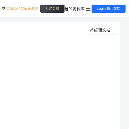
立享超值文库资源包
我的资料库
开通会员
Login 腾讯文档
编辑文档