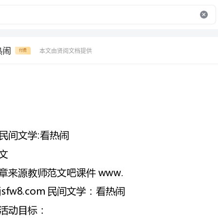
热闹
本文由贤阅文档提供
付费
民间文学:看热闹
章来源教师范文吧课件www.
jsfw8.com民间文学：看热闹
1、通过看看、说说、演演等形式理解诗歌内容，学念诗歌。
2、初步了解中国传统婚嫁的习俗，感受中国民间文化的独特美。