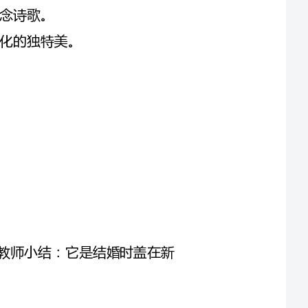
t：小朋友你们知道这是什么吗。让幼儿自由讲述，教师小结：它是结婚时盖在新
的东西。（学说红红的……）