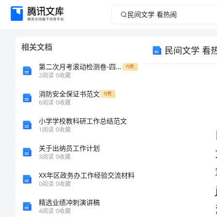
民
间
相关文档
民间文学 看
文
第二次月考滚动检测卷-四川荣县中学数学人教版七年级下册不等式与不等式组综合测评练习题（含答案详解）
付费
学
2
阅读
0
收藏
消防安全保证书范文
看
付费
6
阅读
0
收藏
热
小学学校教科研工作总结范文
文
1
阅读
0
收藏
闹
关于出纳员工作计划
3
阅读
0
收藏
民
活动目标：
XX年区政务办工作经验交流材料
间
0
阅读
0
收藏
文
精选业绩冲刺演讲稿
4
阅读
0
收藏
活动准备：
学: