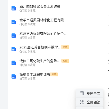
看
幼儿园教师家长会上演讲稿
0
阅读
0
收藏
热
金华市迎风园林绿化工程有限公司介绍企业发展分析报告
闹
6
阅读
0
收藏
活动过程：
文
杭州方方标识有限公司介绍企业发展分析报告
1
阅读
0
收藏
章
2025届江苏百校联考数学高一上册期末达标测试试题含解析
付费
来
0
阅读
0
收藏
源
液体二氧化硫生产的危险源分析
付费
2
阅读
0
收藏
教
师
简单员工辞职申请书
付费
4
阅读
0
收藏
范
文
复制全文
吧
全屏阅读