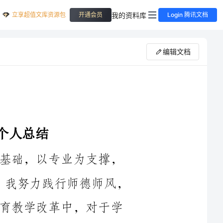
立享超值文库资源包
我的资料库
开通会员
Login 腾讯文档
编辑文档
作为一名教师，我始终坚持以德行为基础，以专业为支撑，
以激情为动力。在2024年的教育工作中，我努力践行师德师风，
不忘初心，牢记使命，积极投身于学校教育教学改革中，对于学
校、学生和家长付出了辛勤的努力。通过自我总结和反思，我发
现了自己的优点和不足之处，并制定了相应的改进措施，以进一