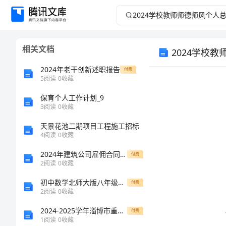
2024
学
相关文档
2024学校
校
2024年老干创新述职报告
付费
教
5
阅读
0
收藏
师
保育个人工作计划_9
3
阅读
0
收藏
师
天景花池二期项目工程施工招标
4
阅读
0
收藏
德
2024年建筑公司雇佣合同范本
付费
2
阅读
0
收藏
师
初中数学北师大版八年级下册第十七章17.4反比例函数寒假预习练习题-普通用卷
付费
风
2
阅读
0
收藏
2024-2025学年淄博市重点中学八年级物理上学期期中质量检测模拟试题（含答案）
付费
个
1
阅读
0
收藏