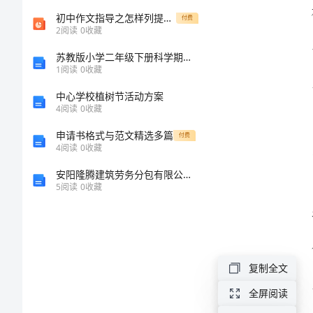
人
初中作文指导之怎样列提纲-课件【PPT讲稿】
付费
2
阅读
0
收藏
总
苏教版小学二年级下册科学期末测试卷（含答案）
1
阅读
0
收藏
结
中心学校植树节活动方案
2024
4
阅读
0
收藏
学
申请书格式与范文精选多篇
付费
4
阅读
0
收藏
校
安阳隆腾建筑劳务分包有限公司介绍企业发展分析报告
教
5
阅读
0
收藏
师
师
德
复制全文
师
全屏阅读
风