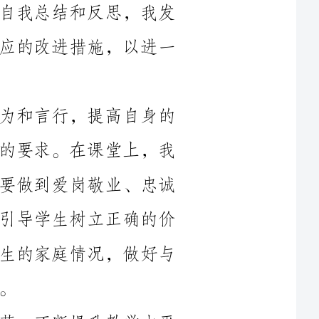
首先，我始终坚持严格要求自己的行为和言行，提高自身的
师德修养。作为一名教师，师德是最基本的要求。在课堂上，我
时刻保持良好的职业操守，不断提醒自己要做到爱岗敬业、忠诚
担责。我注重培养学生的道德品质，积极引导学生树立正确的价
值观和行为准则。同时，我也深入了解学生的家庭情况，做好与
其次，我积极参与学校的教育教学改革，不断提升教学水平
和教育质量。通过参与教研活动、学科竞赛等方式，我加强了和
同事们的交流合作，提高了自身的教学能力。我注重教育创新，
在教学
中，我注重培养学生的思维能力和创新精神，激发他们的学习兴