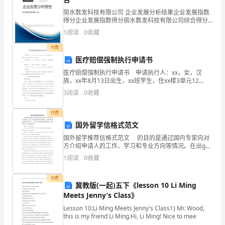
药
丽水数发科技有限公司 企业发展分析结果企业发展指数
进
得分企业发展指数得分丽水数发科技有限公司综合得分
说明：企业发展指数根据企业规模、企业创新、企业风
展
1
阅读
0
收藏
走上工作岗位打根底；
险、企业活力四个维度对企业发展情况进行评价。该企
业的
付费
为
医疗赔偿强制执行申请书
期
2。1公司消费部门介绍
医疗赔偿强制执行申请书 申请执行人：xx，女，汉
族，xx年8月13日出生，xx班学生，住xx楼3单元12
7
号。 法定代理人：xx，xx之母亲，女，xx职工。联系
3
阅读
0
收藏
电话：xx 被执行人：xx医院
个
间，负责头孢粗品的合成，离
付费
月
国外留学信格式范文
的
国外留学推荐信格式范文 的目的是通过国内专家向对
方介绍申请人的工作、学习和专业方向等情况。在出guo
实
申请是否成功的诸多要素中，有力的推荐信是录取的重
1
阅读
0
收藏
要条件之一。接下来了国外留学推荐信格式范文，仅供
包装车间包装就得到成品。
习，
付费
（1）合成部消费一车间
冀教版(一起)五下《lesson 10 Li Ming
实
Meets Jenny’s Class》
习
Lesson 10:Li Ming Meets Jenny's Class1) Mr. Wood,
this is my friend Li Ming.Hi, Li Ming! Nice to mee