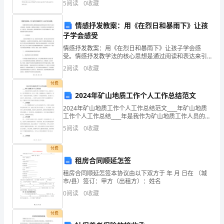
是
5
阅读
0
收藏
对
情感抒发教案：用《在烈日和暴雨下》让孩
一
子学会感受
2。2岗位实习内容
情感抒发教案：用《在烈日和暴雨下》让孩子学会感
个
受。情感抒发教学法的核心思想是通过阅读和表达来引
导孩子认识自己的情感，表达情感，理解他人的情感，
2
阅读
0
收藏
应
并从获得对生活的理解与启示。而作为一名语文老师，
我尝试着用
付费
届
2024年矿山地质工作个人工作总结范文
大
2024年矿山地质工作个人工作总结范文____年矿山地质
工作个人工作总结____年是我作为矿山地质工作人员的第
学
五个年头，回首这一年，我不禁感慨万分。在这一年
5
阅读
0
收藏
里，我兢兢业业，勤奋努力，取得了一定的成绩和
毕
付费
业
租房合同顺延怎签
租房合同顺延怎签本协议由以下双方于 年 月 日在 （城
生
市/县）签订：甲方（出租方）：姓名
来
0
阅读
0
收藏
说
付费