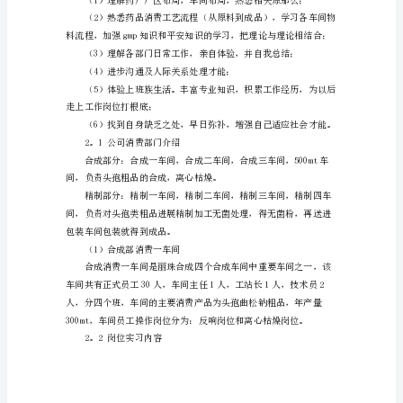
生
物
工
程
学
院
30
药辛伐汀，消化系统药枸橼酸铋钾。
名
同
学
在
学
校