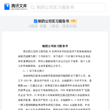
制
制药公司实习报告书
药
制药公司实习报告书
付费
公
2
阅读
收藏
（
来自
：
贤阅文档
）
司
实
习
报
告
书
制