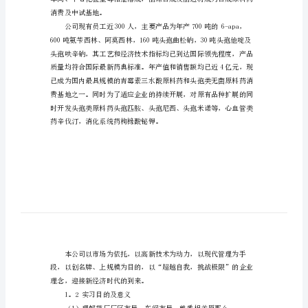
药
公
1。1实习单位简介
司
实
习
报
告
书
我
们
武
消费及中试基地。
汉