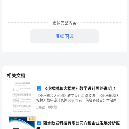
的
组
更多完整内容
织
继续阅读
下
到
珠
理念，迎接新经济时代的到来。
海
相关文档
1。2实习目的及意义
丽
珠
《小松树和大松树》教学设计思路说明_1
《小松树和大松树》教学设计思路说明 《小松树和大
合
松树》教学设计思路说明 作者：佚名转贴自：本站原创
点击数：7 《小松树和大松树》
成
5
阅读
0
收藏
制
付费
丽水数发科技有限公司介绍企业发展分析报
告