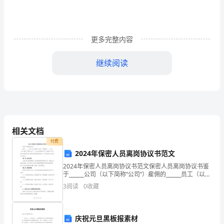
这
种
无
更多完整内容
尽
继续阅读
的
轮
回，
了，那么幸福快乐离自己还远吗？
直
相关文档
到
付费
2024年保密人员离岗协议书范文
化
2024年保密人员离岗协议书范文保密人员离岗协议书鉴
为
于______公司（以下简称“公司”）雇佣的______员工（以下
简称“离岗人员”），是公司的保密人员，根据《中华人民
3
阅读
0
收藏
无
共和国劳动法》等相关法律法规的
意
庆祝元旦黑板报素材