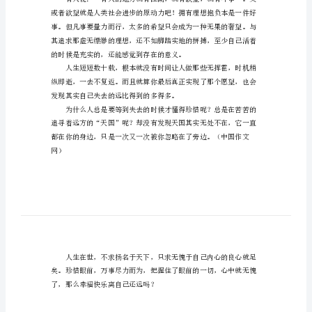
惜
一阵阵莫名的愀动。
眼
前
关
于
样自己才会得到更多的快乐。
人
生
的
作
痛苦，又岂能体会到真正的快乐。
文
600
字