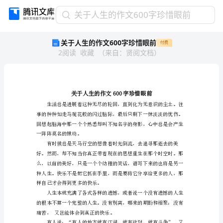
关
关于人生的作文600字珍惜眼前
于
关于人生的作文600字珍惜眼前
付费
人
2
阅读
收藏
（
来自
：
贤阅文档
）
生
的
作
文
600
字
珍