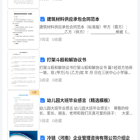
会,在此我谨代
花
般
建筑材料供应承包合同范本
的
建筑材料供应承包合同范本（标准版）甲方（需方）：
________________乙方（供方）：________________根据《合
闪
同法》及相关法律法规的规定，甲乙双方在平等、自
7
阅读
0
收藏
愿、公平、诚实信用的
过
脑
打架斗殴和解协议书
际，
打架斗殴和解协议书打架斗殴和解协议书 篇1经双方协商
一致，现 (甲方)与 (乙方)就 年 月 日在三民中心小学操场
因意外造成乙方受伤赔偿事宜，本着平等、自愿、公平
最
3
阅读
0
收藏
原则，经友好协商，达成如下协议：二、上
后
付费
幼儿园大班毕业感言（精选模板）
只
幼儿园大班毕业感言 幼儿园大班毕业感言1 尊敬的校
剩
长、家长、朋友、老师和我们天真可爱的孩子： 大家
好！ 我是何圣雅的母亲。作为家长代表，我很荣幸在
1
阅读
0
收藏
下
这里发言。我也很高兴有这样的机会代表我们班的家长
一
冷链（河南）企业管理咨询有限公司介绍企