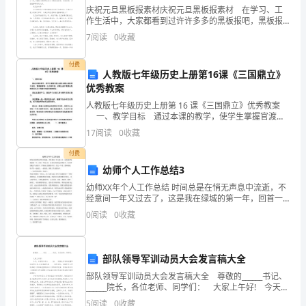
识
庆祝元旦黑板报素材庆祝元旦黑板报素材 在学习、工
作生活中，大家都看到过许许多多的黑板报吧，黑板报
的
具有主题明确的特点，使人一望便知中心内容。那么问
7
阅读
0
收藏
题来了，到底什么样的黑板报才是大家都称赞的呢？以
尘
下
付费
土。
人教版七年级历史上册第16课《三国鼎立》
优秀教案
往
人教版七年级历史上册第 16 课《三国鼎立》优秀教案
一、教学目标 通过本课的教学，使学生掌握官渡之
事
战和赤壁之战的基本史实，曹操能够统一北方的原因、
17
阅读
0
收藏
赤壁之战中曹操失败的原因以及三国鼎
的
付费
种
幼师个人工作总结3
幼师XX年个人工作总结 时间总是在悄无声息中流逝，不
种
经意间一年又过去了，这是我在绿城的第一年，回首一
年的工作，在各位领导的支持帮助下，在同事的配合与
如
0
阅读
0
收藏
协助下，即将画上圆满的句号。在这一年里，我和绿
城，孩
走
部队领导军训动员大会发言稿大全
马
部队领导军训动员大会发言稿大全 尊敬的______书记、
观
______院长，各位老师、同学们： 大家上午好! 今天，
非常荣幸参加______20____级新生开学典礼暨军训动员大
5
阅读
0
收藏