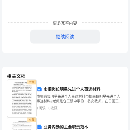
定
1（600
更多完整内容
字）
经
继续阅读
过
一
些是我感兴趣的。
个
相关文档
多
付费
月
巾帼岗位明星先进个人事迹材料
的
巾帼岗位明星先进个人事迹材料巾帼岗位明星先进个人
当重要的。
事迹材料Z老师是仓三镇中学的一名女教师，在日常工作
和生活 中，她热爱社会主义祖国，拥护中国共产党的领
实
1
阅读
0
收藏
导，不断学 习马列主义、毛泽东思想，热爱教育事业，
执
习
付费
业务内勤的主要职责范本
生