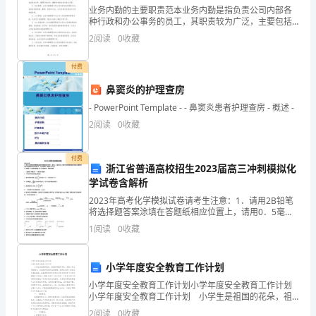
业务内勤的主要职责范本业务内勤是指负责公司内部各
涯，
种行政和办公事务的员工，其职责较为广泛，主要包括
以下几个方面：1. 组织协调工作：业务内勤需要协助上
2
阅读
0
收藏
我
级制定和落实工作计划，组织安排各种会议、培训和活
动等
发
付费
鼻窦炎的护理查房
现
- PowerPoint Template - - 鼻窦炎患者护理查房 - 概述 -
了
2
阅读
0
收藏
自
付费
己
浙江省普通高校招生2023届高三冲刺模拟化
学试卷含解析
的
2023年高考化学模拟试卷请考生注意：1．请用2B铅笔
将选择题答案涂填在答题纸相应位置上，请用0．5毫米
许
及以上黑色字迹的钢笔或签字笔将主观题的答案写在答
1
阅读
0
收藏
题纸相应的答题区内。写在试题卷、草稿纸上均无效。
多
做，要做就要做。
不
小学年度安全教育工作计划
小学年度安全教育工作计划小学年度安全教育工作计划
足。
小学年度安全教育工作计划 小学生是祖国的花朵，祖
国的希望和未来。但因小学生年龄偏小，自我保护的意
2
阅读
0
收藏