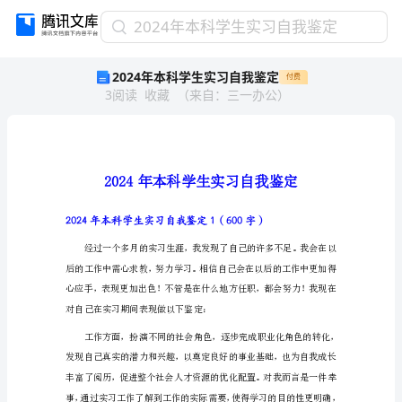
2024
2024年本科学生实习自我鉴定
年
2024年本科学生实习自我鉴定
付费
本
3
阅读
收藏
（
来自
：
三一办公
）
科
学
生
实
习
自
我