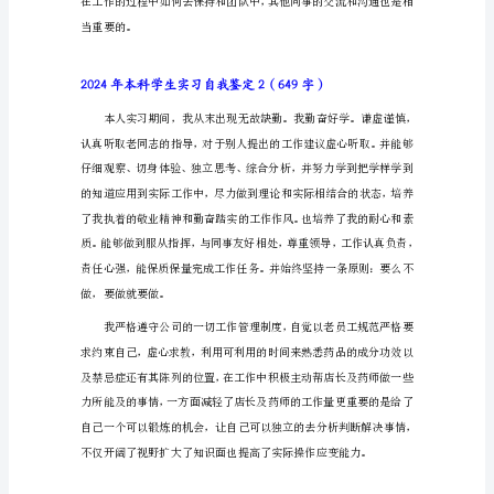
鉴
定
2024
年
本
科
而不是只是考虑自己的事。
学
生
实
习
自
我
鉴