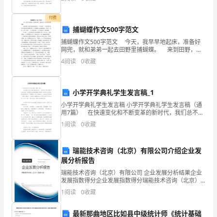
我
识也就稍弱，因而会受到一些安全方面的威胁。这就需
要
会
付费
捕蝴蝶作文500字范文
在
捕蝴蝶作文500字范文 今天，我早早地起床，准备好
以
网兜，就和弟弟一起去田野里捕蝴蝶。 来到田野，我
们不约而同地惊叫：“好美呀！”只见五颜六色的小花像星
4
阅读
0
收藏
星般撒满田野，许多蝴蝶在花间翩翩起舞，有白
后
的
小学开学典礼学生发言稿_1
工
小学开学典礼学生发言稿 小学开学典礼学生发言稿（通
用7篇） 在快速变化和不断变革的新时代，我们总不得
作
不需要用到发言稿，发言稿的内容要根据具体情境、具
1
阅读
0
收藏
体场合来确定，要求情感真实，尊重观众。那么问题来
中
瑞能技术咨询（北京）有限公司介绍企业发
需
展分析报告
心
瑞能技术咨询（北京）有限公司 企业发展分析结果企业
发展指数得分企业发展指数得分瑞能技术咨询（北京）
求
有限公司综合得分说明：企业发展指数根据企业规模、
1
阅读
0
收藏
企业创新、企业风险、企业活力四个维度对企业发展情
教，
况进
最新那曲地区比如县中级统计师《统计基础