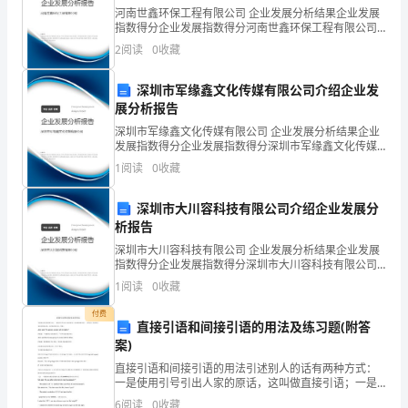
河南世鑫环保工程有限公司 企业发展分析结果企业发展
运
指数得分企业发展指数得分河南世鑫环保工程有限公司
综合得分说明：企业发展指数根据企业规模、企业创
2
阅读
0
收藏
动。、
新、企业风险、企业活力四个维度对企业发展情况进行
评价。
明
深圳市军缘鑫文化传媒有限公司介绍企业发
展分析报告
确
深圳市军缘鑫文化传媒有限公司 企业发展分析结果企业
发展指数得分企业发展指数得分深圳市军缘鑫文化传媒
曲
有限公司综合得分说明：企业发展指数根据企业规模、
1
阅读
0
收藏
企业创新、企业风险、企业活力四个维度对企业发展情
线
况进
深圳市大川容科技有限公司介绍企业发展分
运
析报告
动
深圳市大川容科技有限公司 企业发展分析结果企业发展
指数得分企业发展指数得分深圳市大川容科技有限公司
中
综合得分说明：企业发展指数根据企业规模、企业创
1
阅读
0
收藏
新、企业风险、企业活力四个维度对企业发展情况进行
速
评价。
付费
直接引语和间接引语的用法及练习题(附答
度
案)
直接引语和间接引语的用法引述别人的话有两种方式：
的
一是使用引号引出人家的原话，这叫做直接引语；一是
用自己 的话把人家的话转述出来，这叫做间接引语。例
6
阅读
0
收藏