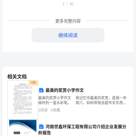
自
【
主学习】
运
动
更多完整内容
【学
继续阅读
习
、做曲线运动的物体，不同时刻的速度具有的方
目
标】、
知
标系来处理，而应选
相关文档
道
付费
、过曲线上的、两点作直线，这条直线叫做曲线的。设想点逐渐
点移动，这条割线的位置
什
最美的奖赏小学作文
化
最美的奖赏小学作文 我记忆中最美的奖赏，是我一年
断变
么
级时的一盒水彩笔。 周六，妈妈带我去超市买东西。
向
我一眼就看到了它——和那时一模一样，粉红色的外
速度，沿曲线在这一点的方
2
阅读
0
收藏
叫
罩，透明的外壳，五颜六色的笔杆，不禁勾起了我的回
忆
曲
河南世鑫环保工程有限公司介绍企业发展分
线
析报告