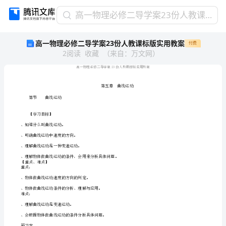
高
高一物理必修二导学案23份人教课标版实用教案
一
高一物理必修二导学案23份人教课标版实用教案
付费
物
2
阅读
收藏
（
来自
：
万文网
）
理
必
修
二
导
学
案