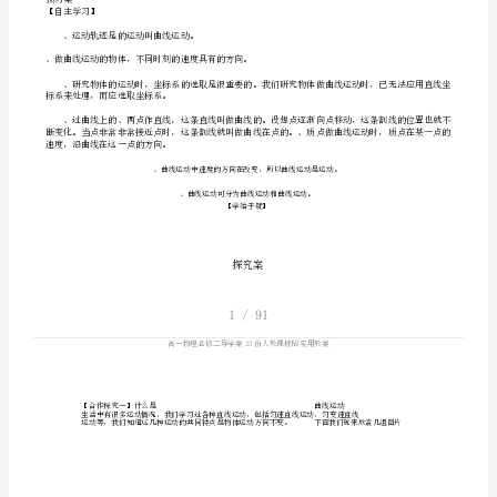
23
份
人
第节曲线运动
教
课
【学习目标】
标
道
、知
什么叫曲线运动。
版
向
、明确曲线运动中速度的方
实
用
教