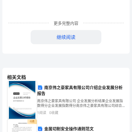
夜
谭》，
更多完整内容
是
继续阅读
一
部
反
二、丰富的故事
映
相关文档
阿
南京伟之豪家具有限公司介绍企业发展分析
拉
报告
伯
南京伟之豪家具有限公司 企业发展分析结果企业发展指
数得分企业发展指数得分南京伟之豪家具有限公司综合
妙的故事所吸引。
各
得分说明：企业发展指数根据企业规模、企业创新、企
1
阅读
0
收藏
业风险、企业活力四个维度对企业发展情况进行评价。
三、鲜明的对比，表达作者强烈的爱
该企
阶
付费
金属切削安全操作通则范文