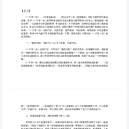
特
【关键词】
色
浅
【目录】
谈
《一
千
零
一
夜》
的
艺
术
【正文】