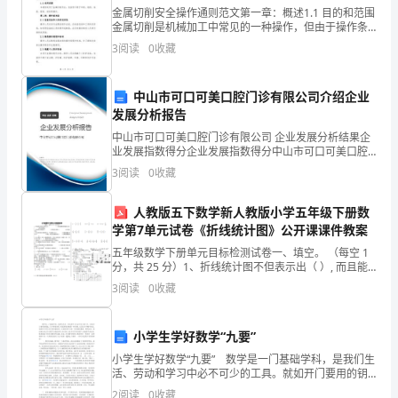
级
金属切削安全操作通则范文第一章：概述1.1 目的和范围
人
金属切削是机械加工中常见的一种操作，但由于操作条
件的特殊性，容易引起事故和伤害。为了确保金属切削
3
阅读
0
收藏
作业的安全，本通则制定了金属切削的安全操作规程和
民
标
的
中山市可口可美口腔门诊有限公司介绍企业
发展分析报告
喜
中山市可口可美口腔门诊有限公司 企业发展分析结果企
怒
业发展指数得分企业发展指数得分中山市可口可美口腔
门诊有限公司综合得分说明：企业发展指数根据企业规
3
阅读
0
收藏
模、企业创新、企业风险、企业活力四个维度对企业发
哀
展情
人教版五下数学新人教版小学五年级下册数
乐、
学第7单元试卷《折线统计图》公开课课件教案
生
五年级数学下册单元目标检测试卷一、填空。 （每空 1
分，共 25 分）1、折线统计图不但表示出（ ）, 而且能
活
够清楚地表示出( )变化的情况。2、折线统计图包括（ ）
3
阅读
0
收藏
折线统计图和（ ）折线统计图。3
方
小学生学好数学“九要”
式
小学生学好数学“九要” 数学是一门基础学科，是我们生
和
活、劳动和学习中必不可少的工具。就如开门要用的钥
匙，写字要用的笔，吃饭要用的碗筷一样重要。尤其是
2
阅读
0
收藏