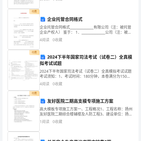
风
小学数学知识，是我们日常生活中使用最多的，也是
土
付费
企业托管合同格式
人
企业托管合同格式_______________有限公司（注：被托管
企业产权人） 鉴于： 1．_______________公司（注：被托
情
管企业）因财务状况不佳需停止生产经营活动，对资
4
阅读
0
收藏
产、债权、
和
付费
社
2024下半年国家司法考试（试卷二）全真模
2
拟考试试题
会
2024下半年国家司法考试（试卷二）全真模拟考试试题
考试须知：1、考试时间：180分钟，本卷满分为150
状
分。 2、请首先按要求在试卷的指定位置填写您的姓名、
4
阅读
0
收藏
准考证号等信息。 3、请仔细阅读各种题目的回
况
付费
的
友好医院二期高支模专项施工方案
高大模板专项施工方案一、工程概况1、工程名称：扬州
民
友好医院二期综合楼辅楼及人防工程3、建设单位：扬州
友好医院4、设计单位：上海建筑设计研究院有限公司
1
阅读
0
收藏
间
5、监理单位：江苏润扬项目管理有限公司6、施工单
位：
故