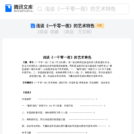
浅
浅谈《一千零一夜》的艺术特色
谈
浅谈《一千零一夜》的艺术特色
付费
《一
2
阅读
收藏
（
来自
：
万文网
）
千
零
一
夜》
的
艺
【摘要】
术