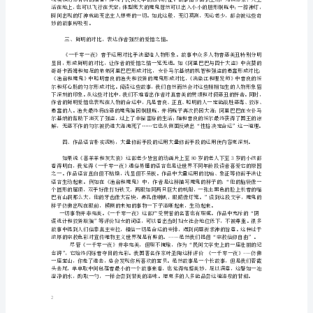
特
色
【摘
要】：
《一
艺术特色。
千
零
一
夜》
题。
又
名
1
《天
方