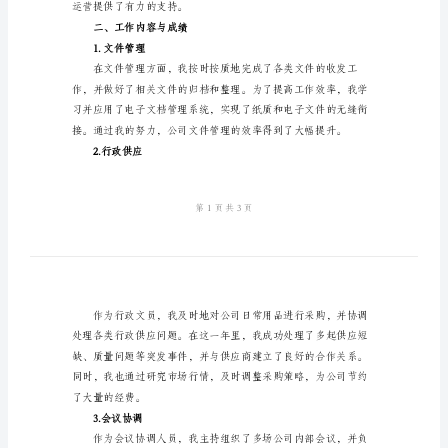
作
总
结
2024
年的工作情况。
年
一、工作概述
终
行
政
文
员
个
运营提供了有力的支持。
人