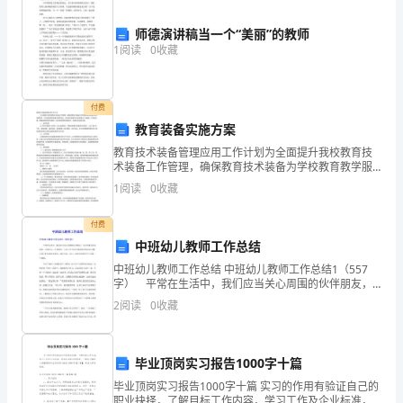
常
荣
师德演讲稿当一个“美丽”的教师
1
阅读
0
收藏
幸
4.日程安排
能
付费
写
教育装备实施方案
教育技术装备管理应用工作计划为全面提升我校教育技
下
术装备工作管理，确保教育技术装备为学校教育教学服
务的条件保障机制，切实提高教育装备的使用效益，促
1
阅读
0
收藏
这
进我校教育技术装备建设工作健康、可持续发展，根据
三、工作中的问题与改进
县教育局
份
付费
中班幼儿教师工作总结
个
中班幼儿教师工作总结 中班幼儿教师工作总结1（557
人
字） 平常在生活中，我们应当关心周围的伙伴朋友，
与伙伴朋友友好相处，互相关心，互相帮忙，让孩子在
2
阅读
0
收藏
生活中养成良好的友好习惯，让孩子们在欢乐中成长，
工
欢
作
毕业顶岗实习报告1000字十篇
总
毕业顶岗实习报告1000字十篇 实习的作用有验证自己的
职业抉择，了解目标工作内容，学习工作及企业标准，