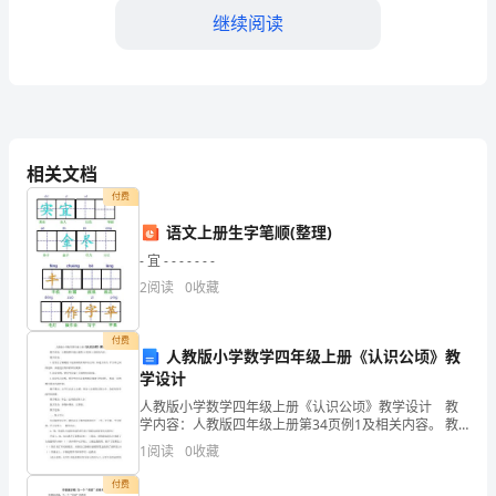
是
继续阅读
贵
公
司
____
相关文档
年
付费
度
语文上册生字笔顺(整理)
- 宜 - - - - - - -
的
了大量的经费。
2
阅读
0
收藏
行
3.会议协调
政
付费
人教版小学数学四年级上册《认识公顷》教
学设计
文
人教版小学数学四年级上册《认识公顷》教学设计 教
员，
学内容：人教版四年级上册第34页例1及相关内容。 教
学目标：1.使学生了解测量土地面积的常用单位公顷，知
1
阅读
0
收藏
非
道公顷与 平方米之间的进率，并能进行简单的单位换
付费