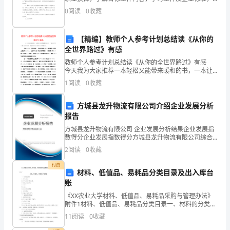
结。
找到自身职业的差距。下面是小编给大家整理的毕业顶
0
阅读
0
收藏
岗实习报告1000字【十篇】，欢迎大家来阅读
在
【精编】教师个人参考计划总结读《从你的
过
全世界路过》有感
去
教师个人参考计划总结读《从你的全世界路过》有感
今天我为大家推荐一本轻松又能带来暖和的书，一本让
的
所有人都心动的故事。张嘉佳的《从你的全世界路
1
阅读
0
收藏
过》。 作者张嘉佳，江苏南通人，毕业于南京大学。
一
被读者
方城县龙升物流有限公司介绍企业发展分析
年
报告
方城县龙升物流有限公司 企业发展分析结果企业发展指
里，
数得分企业发展指数得分方城县龙升物流有限公司综合
得分说明：企业发展指数根据企业规模、企业创新、企
我
2
阅读
0
收藏
业风险、企业活力四个维度对企业发展情况进行评价。
该企
在
付费
材料、低值品、易耗品分类目录及出入库台
账
领
《XX农业大学材料、低值品、易耗品采购与管理办法》
导
附件1材料、低值品、易耗品分类目录一、材料的分类目.
黑色金属；.有色金属、稀有金属；.煤炭及石油产品；.木
11
阅读
0
收藏
的
材；.水泥；.化工原料及试剂；.建筑材料；.