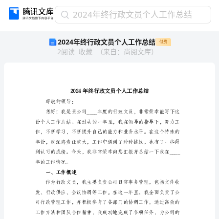
2024
2024年终行政文员个人工作总结
年
2024年终行政文员个人工作总结
付费
终
2
阅读
收藏
（
来自
：
尚阅文库
）
行
政
文
员
个
人
尊敬的领导：
工