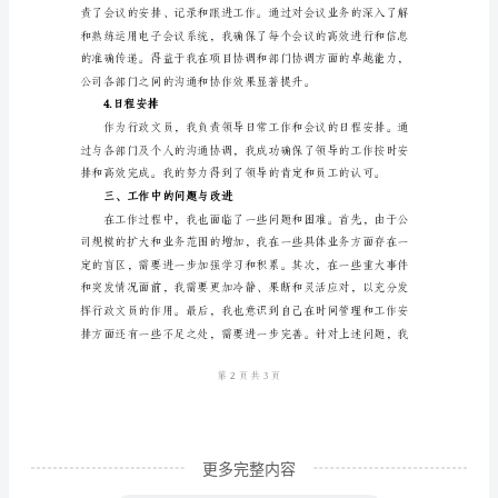
二、工作内容与成绩
工
1.文件管理
作
总
结
尊
敬
2.行政供应
的
领
导：
您
好！
我
更多完整内容