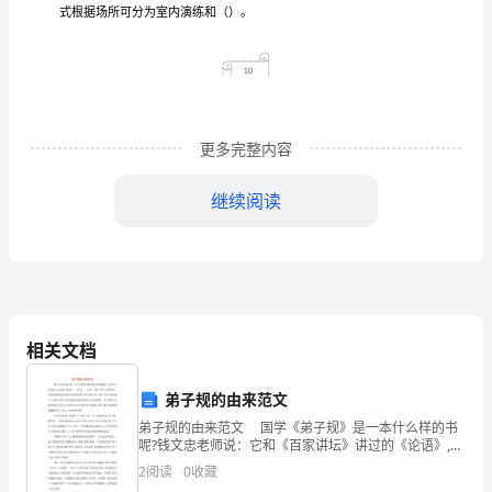
业
负
B.项目
责人
主
要
C.作业人员
负
更多完整内容
责
直
D.
接责
继续阅读
人
（A
证）
2、（）原则认为
理中
励
是利用某
外
诱因
刺
调动人
高
相关文档
分
性
造性
乐观
和制
通
弟子规的由来范文
弟子规的由来范文 国学《弟子规》是一本什么样的书
关
呢?钱文忠老师说：它和《百家讲坛》讲过的《论语》,
《庄子》,《老子》相比,称不上是经典,从来没有听说过科
A.动力
试
2
阅读
0
收藏
举考试要考国学《弟子规》的。国学《弟子