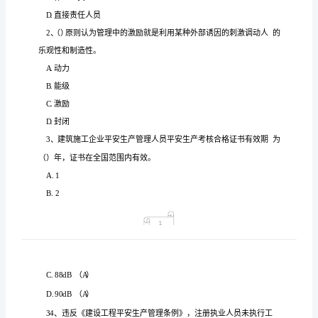
主
要
负
责
人
A
证
高
分
通