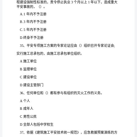
关
择
一、单项选
试
卷
建
安生产管
条例
规定
位的
1、违反《
设工程平
理
》
，施工单
平
2
建
护
场前
查验
投
的
造
重大
安
故
用具在进入施工现
未经
即
入使用
，
成
平
事
筑
三
构
的
对
法有关规定追究
成犯罪
，
（），依照刑
类
人
企
负
A.
业
责人
员
企