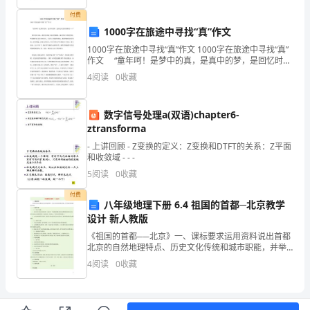
卷
付费
1000字在旅途中寻找“真”作文
2
能
B.
级
1000字在旅途中寻找“真”作文 1000字在旅途中寻找“真”
一、
作文 “童年呵！是梦中的真，是真中的梦，是回忆时含
泪的微笑……” 童年是那么真，她们眨着毫无杂质的眼
4
阅读
0
收藏
单
睛，露出纯洁无邪的笑容。然而她
激
C.
励
项
数字信号处理a(双语)chapter6-
ztransforma
选
- 上讲回顾 - Z变换的定义：Z变换和DTFT的关系：Z平面
封
择
D.
闭
和收敛域 - - -
5
阅读
0
收藏
题
付费
1、
八年级地理下册 6.4 祖国的首都─北京教学
建筑
企
安生产管
安生产
核合格
有效
3、
施工
业平
理人员平
考
证书
设计 新人教版
违
《祖国的首都──北京》一、课标要求运用资料说出首都
北京的自然地理特点、历史文化传统和城市职能，并举
反
例说明其城市建设成就。二、教学目标（一）知识与技
4
阅读
0
收藏
年
全
范
内有效
（）
，证书在
国
围
能1．通过对北京地区的政区图、地形图、气温曲线和降
《建
水量
设