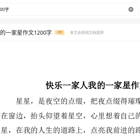
的一家星作文1200字
本文由贤阅文档提供
付费
快乐一家人我的一家星作文1200字
星星，是夜空的点缀，把夜点缀得璀璨闪烁。我时不时就会趴
在窗边，抬头仰望着星空，心里想着自己的家人，他们就好比这星
星，在我的人生的道路上，点亮我前进的路。
“妈妈，妈妈，饭做好了么？我好饿的。”一阵着急的声音从
一个女孩那里传过来。