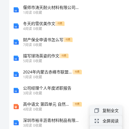
作
偃师市涛天耐火材料有限公司介绍企业发展分析报告
1
阅读
0
收藏
文
冬天的雪优美作文
付费
4
阅读
0
收藏
1200
财产保全申请书怎么写
付费
7
阅读
0
收藏
字
描写球场英姿的作文
付费
快
5
阅读
0
收藏
乐
2024年内蒙古赤峰市联盟学校八年级物理下学期期末学业水平测试模拟试题含解析
付费
1
阅读
0
收藏
一
星！”
公司经理个人年度述职报告
家
爸爸星
3
阅读
0
收藏
人
高中语文 第四单元 自然科学小论文 11 中国建筑的特征课件 新人教版必修5
付费
我
4
阅读
0
收藏
复制全文
的
深圳市裕丰沥青材料制品有限公司介绍企业发展分析报告
全屏阅读
3
阅读
0
收藏