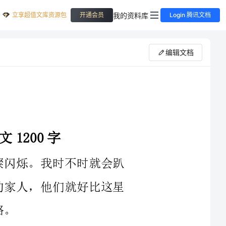
立享超值文库资源包
我的资料库
开通会员
Login 腾讯文档
编辑文档