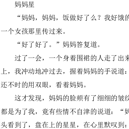
“好了好了。”妈妈答复道。
过了一会，一个身着围裙的人走了出来，把手里的菜放在桌子
上，我冲动地冲过去，握着妈妈的手说道：“妈妈，你太好了！”
还不时的用双眼，看着妈妈。
这才发现，妈妈的脸颊有了细细的皱纹，手也变得粗糙了，那
都是为了我，竟有些情不自津的说道：“妈妈，您辛苦了！”我回
头看到了，盘在上的星星，在心里默叹到：“妈妈是我心中的
晚上我们坐在家里看电视，爸爸手里握着遥控器。关心的问
我：“最近学习怎么样？在学校过得好么？”我似乎习惯的答复
道：“不错啊，你的女儿会差么？”我一笑而过但爸爸又说：