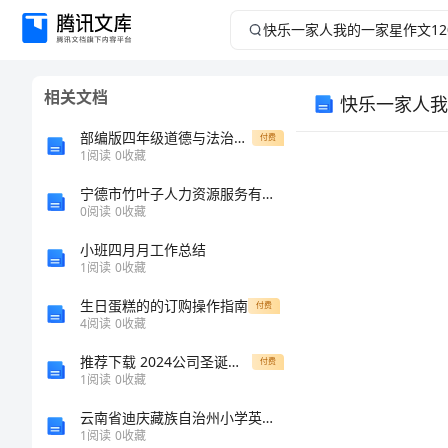
快
乐
相关文档
快乐一家人我
一
部编版四年级道德与法治上册期中考试及答案审定版
付费
家
1
阅读
0
收藏
宁德市竹叶子人力资源服务有限公司介绍企业发展分析报告
人
0
阅读
0
收藏
我
小班四月月工作总结
1
阅读
0
收藏
的
生日蛋糕的的订购操作指南
付费
4
阅读
0
收藏
一
妈妈星
推荐下载 2024公司圣诞晚会主持词
付费
家
1
阅读
0
收藏
云南省迪庆藏族自治州小学英语四年级上学期期末模拟试卷（无听力音频）
星
1
阅读
0
收藏