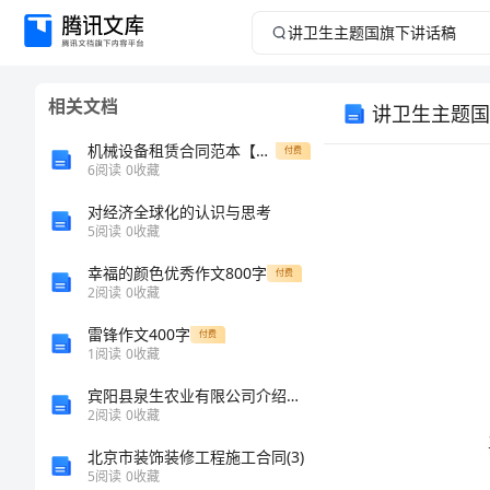
讲
卫
相关文档
讲卫生主题国
生
机械设备租赁合同范本【模板】
付费
主
6
阅读
0
收藏
对经济全球化的认识与思考
题
5
阅读
0
收藏
国
幸福的颜色优秀作文800字
付费
2
阅读
0
收藏
旗
雷锋作文400字
付费
1
阅读
0
收藏
下
宾阳县泉生农业有限公司介绍企业发展分析报告
讲
2
阅读
0
收藏
北京市装饰装修工程施工合同(3)
话
责！
5
阅读
0
收藏