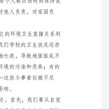
学校是我们平日里学习和生活的地方，它的环境卫生直接关系到
我们的健康和学习效果。然而，现实情况是我们学校的卫生状况还存
在一些问题。例如，有的同学在课间时间随地吐痰，导致地面脏乱不
堪；有的同学乱扔纸屑和食品包装袋，造成环境的污染和恶臭；有的
看似微不足
卫生习惯的养成，需要每个人的共同努力。首先，我们要从自觉
养成良好的个人卫生习惯开始。每个人都应该爱护自己的身体，坚持
营养饮食习
惯，避免吃零食和垃圾食品。同时，我们还应该学会正确使用公共设
施，如厕所、洗手间等，保持它们的干净和整洁。这些小小的举动，