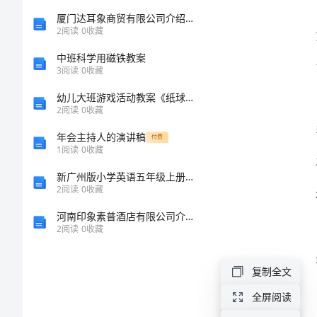
稿
厦门达耳象商贸有限公司介绍企业发展分析报告
2
阅读
0
收藏
讲
中班科学用磁铁教案
3
阅读
0
收藏
卫
幼儿大班游戏活动教案《纸球大战》
生
2
阅读
0
收藏
主
年会主持人的演讲稿
付费
题
1
阅读
0
收藏
国
新广州版小学英语五年级上册教案
2
阅读
0
收藏
旗
河南印象素普酒店有限公司介绍企业发展分析报告
下
2
阅读
0
收藏
讲
复制全文
话
稿
全屏阅读