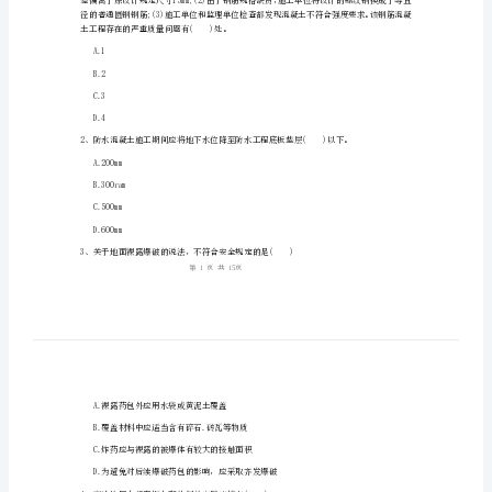
管
理
与
实
姓名:_________
务》
考号:_________
模
拟
真
题
土工程存在的严重质量问题有()处。
（附