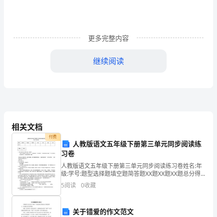
管
理
更多完整内容
与
继续阅读
实
A.裸露药包外应用水袋或黄泥土覆盖
务》
B.覆盖材料中应适当含有碎石.砖瓦等物质
模
C.炸药应与裸露的被爆体有较大的接触面积
拟
相关文档
真
付费
人教版语文五年级下册第三单元同步阅读练
题
4、寒冷地区木门窗框与砌体间的空隙应填充(
习卷
（附
A.保温材料
人教版语文五年级下册第三单元同步阅读练习卷姓名:年
级:学号:题型选择题填空题简答题XX题XX题XX题总分得
解
分评卷人得分1、阅读《杨氏之子》课文片段，完成练
B.防火材料
5
阅读
0
收藏
习。为设果，果有杨梅。孔指以示儿日：“此是君家
析）
C.防腐材料
关于错爱的作文范文