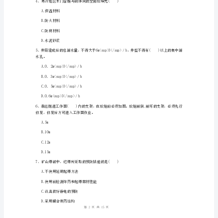
A.1
解
B.2
析）
C.3
2024
D.4
一
级
A.200mm
建
B.300ram
造
C.500mm
师
D.600mm
《矿
业
1
15
第页共页
工
程