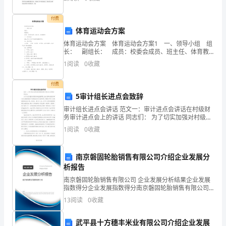
分
学术部将在院团委的指导下，在学生会主席团的领导
7、矿山爆破中，迟爆所采取的预防措施的是(
下，
为
付费
A.不使用延期起爆方法
体育运动会方案
160
体育运动会方案 体育运动会方案1 一、领导小组 组
B.使用前检测炸药和起爆器材性能
分。
长： 副组长： 成员：校委会成员、班主任、体育教
师 二、时间地点 20xx年4月17日在学校操场举
1
阅读
0
收藏
C.认真做好静电的预防
2.
行。 三、参加单位
D.采用耦合装药结构
全
付费
2
15
第页共页
5审计组长进点会致辞
卷
审计组长进点会讲话 范文一：审计进点会讲话在村级财
务审计进点会上的讲话 同志们： 为了切实加强对村级财
共
务的监督管理，充分发挥村级财务审计在全面客观地评
1
阅读
0
收藏
价和服务经济社会的作用。
三
大
南京磐固轮胎销售有限公司介绍企业发展分
析报告
题，
南京磐固轮胎销售有限公司 企业发展分析结果企业发展
指数得分企业发展指数得分南京磐固轮胎销售有限公司
包
综合得分说明：企业发展指数根据企业规模、企业创
13
阅读
0
收藏
新、企业风险、企业活力四个维度对企业发展情况进行
括
评价。
武平县十方穗丰米业有限公司介绍企业发展