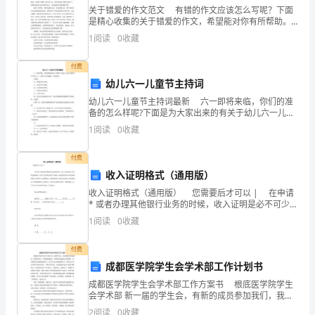
考
D.水泥砂浆
关于错爱的作文范文 有错的作文应该怎么写呢？下面
试
是精心收集的关于错爱的作文，希望能对你有所帮助。
我想，我们每个人刚会说话后，最熟练的应该是“妈妈”
1
阅读
0
收藏
吧!感受最深的感情应该是“母爱”吧!这种爱一
须
水孔。
付费
知：
A.0．2m<sup>3</sup>／h
幼儿六一儿童节主持词
1.
B.0．3m<sup>3</sup>／h
幼儿六一儿童节主持词最新 六一即将来临，你们的准
备的怎么样呢?下面是为大家出来的有关于幼儿六一儿童
考
节主持词最新，欢迎阅读! 开幕词 甲：尊敬的各位老
C.0．5m<sup>3</sup>／h
1
阅读
0
收藏
师， 乙：亲爱的爷爷奶奶， 丙：
试
D.0.6m<sup>3</sup>／h
付费
时
收入证明格式（通用版）
间：
收入证明格式（通用版） 您需要后才可以 | 在申请
修复，修复后方可进入工作面作业。
* 或者办理其他银行业务的时候，收入证明是必不可少的
180
证明材料，许多卡友在要求单位开具收入证明的时候并
1
阅读
0
收藏
A.5m
不知道标准的收入证明是什么
分
B.10m
付费
钟，
成都医学院学生会学术部工作计划书
C.12m
成都医学院学生会学术部工作方案书 根底医学院学生
满
会学术部 新一届的学生会，有新的成员参加我们，我们
D.15m
将站在一个新的起跑线上，整装待发地倾注更多期待。
2
阅读
0
收藏