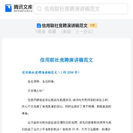
信
信用联社竞聘演讲稿范文
用
信用联社竞聘演讲稿范文
付费
联
1
阅读
收藏
（
来自
：
三一办公
）
社
竞
聘
演
讲
稿
范