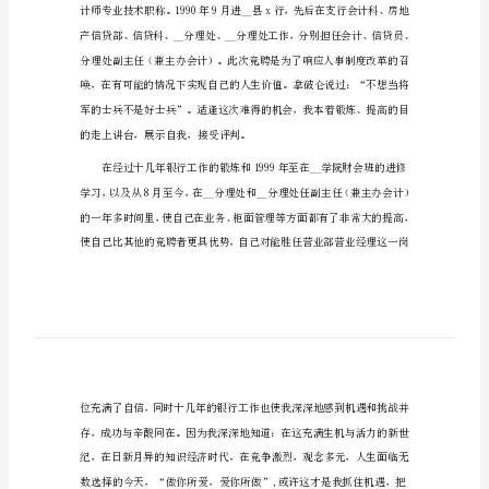
文
各位领导、各位同事：
信
用
大家晚上好！
联
社
竞
聘
准备。
演
讲
稿
范
文