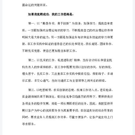
信
用
联
社
竞
的走上讲台，展示自我，接受评判。
聘
演
讲
稿
范
文
1（约
2038