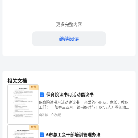
字）
各
更多完整内容
位
领
继续阅读
导、
各
位
同
相关文档
付费
事：
保育院读书月活动倡议书
大
握命运的关键所在。
保育院读书月活动建议书 亲爱的小朋友、家长、教职
工们： 阳春三四月，读书好时节！以“万人万卷阅动
家
xx”为主题的第十二届“xx读书月”活动即将到来，活动时
4
阅读
0
收藏
间为20XX年4月23日（世界读书日）至
如果我竞聘成
晚
付费
上
6市总工会干部培训管理办法