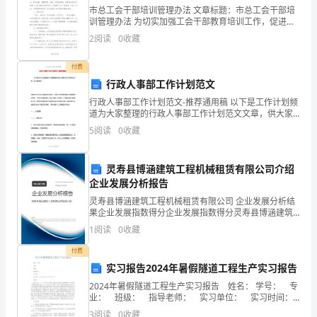
市总工会干部培训管理办法 文章标题：市总工会干部培
好！
训管理办法 为切实加强工会干部教育培训工作，促进干
部培训工作科学化、制度化、规范化，特制定本办法。
当
2
阅读
0
收藏
一、指导思想
我
付费
行政人事部工作计划范文
平
行政人事部工作计划范文-推荐通用稿 以下是工作计划频
静
道为大家整理的行政人事部工作计划范文文章，供大家
参考！ 为配合公司20xx年度目标的达成，加强人力资源
5
阅读
0
收藏
地
管理和行政管理
坐
灵寿县博涵建筑工程机械租赁有限公司介绍
企业发展分析报告
在
灵寿县博涵建筑工程机械租赁有限公司 企业发展分析结
这
果企业发展指数得分企业发展指数得分灵寿县博涵建筑
工程机械租赁有限公司综合得分说明：企业发展指数根
1
阅读
0
收藏
挑
据企业规模、企业创新、企业风险、企业活力四个维度
对企
付费
战
实习报告2024年暑假隧道工程生产实习报告
与
2024年暑假隧道工程生产实习报告 姓名： 学号： 专
业： 班级： 指导老师： 实习单位： 实习时间：x
年x月x日——x年x月x日 1概述 继生产实习之后，此
机
3
阅读
0
收藏