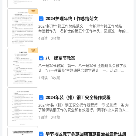
次毕业实习继续在***建筑
遇
付费
并
2024护理年终工作总结范文
2024护理年终工作总结范文____年护理年终工作总结____
存,
年是我作为一名护士的第五个工作年头，回顾这一年的
工作，收获颇丰，也有不少挑战和困难。在这____字的总
4
阅读
0
收藏
成
结中，我将以以下几个方面为主线，进行
寻求服务。
功
付费
八一建军节教案
与
八一建军节教案 篇一：八一建军节 主题班队会教学设
计 “八一建军节”主题班队会教学设计 一、活动目
失
标： 1、让学生了解八一建军节的来历及相关知识。
1
阅读
0
收藏
2、让学生明白我们现在幸福生活的来
败
同
2024年装（排）钢工安全操作规程
在
2024年装（排）钢工安全操作规程第一章 总则第一条 为
了确保装钢工作的安全和有效进行，保障作业人员的人
的
身安全和财产安全，制定本规程。第二条 本规程适用于
1
阅读
0
收藏
所有从事装钢工作的作业人员，包括装钢工、监理人
讲
毕节地区威宁彝族回族苗族自治县最新注册