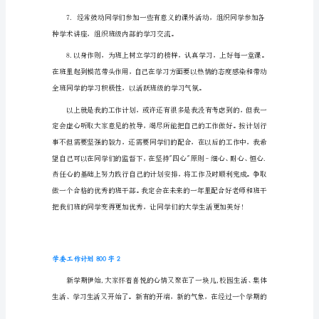
字
1
1.
树
立
全
心
全
意
为
同
学
服