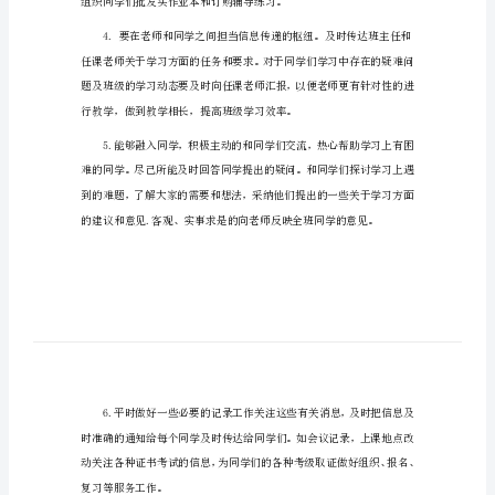
工
学委工作计划800字1
作
计
划
800
学按时完成作业
字
学
都能拿到资料。
委
工
作
计
划
800