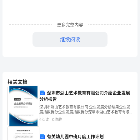
务，
为
班
更多完整内容
级
继续阅读
服
务
的
思
相关文档
想，
复习等服务工作。
深圳市湖山艺术教育有限公司介绍企业发展
分析报告
严
深圳市湖山艺术教育有限公司 企业发展分析结果企业发
格
展指数得分企业发展指数得分深圳市湖山艺术教育有限
公司综合得分说明：企业发展指数根据企业规模、企业
6
阅读
0
收藏
种学术讲座，组
要
创新、企业风险、企业活力四个维度对企业发展情况进
行评
求
有关幼儿园中班月度工作计划