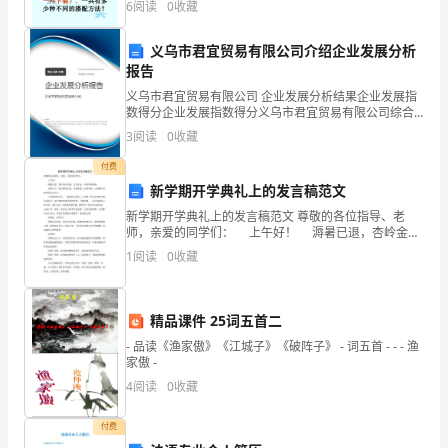
6
阅读
0
收藏
如
义乌市君宜贸易有限公司介绍企业发展分析
收
报告
学委工作计划800字2
发
义乌市君宜贸易有限公司 企业发展分析结果企业发展指
数得分企业发展指数得分义乌市君宜贸易有限公司综合
作
得分说明：企业发展指数根据企业规模、企业创新、企
3
阅读
0
收藏
业风险、企业活力四个维度对企业发展情况进行评价。
业
该企
付费
新学期开学典礼上的发言稿范文
时
新学期开学典礼上的发言稿范文 尊敬的各位指导、老
要
师，亲爱的同学们： 上午好！ 溽暑已退，杏岭金风
送爽；志存高远，实验丹桂飘香。 金秋九月，我们携
1
阅读
0
收藏
认
着兴奋，带着憧憬，怀着希望，又相聚在杏岭实验
真
精品课件 25词五首二
负
- 品读《渔家傲》《江城子》《破阵子》 - 词五首 - - - 渔
家傲 -
责
4
阅读
0
收藏
地
付费
做