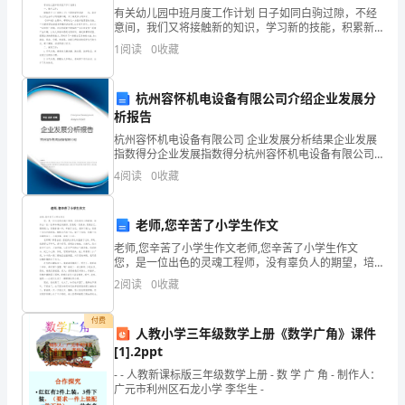
自
有关幼儿园中班月度工作计划 日子如同白驹过隙，不经
意间，我们又将接触新的知识，学习新的技能，积累新
己，
的经验，是时候静下心来好好写写计划了。你所接触过
1
阅读
0
收藏
的计划都是什么样子的呢?以下小编在这给大家整理了
尽
杭州容怀机电设备有限公司介绍企业发展分
职
析报告
尽
杭州容怀机电设备有限公司 企业发展分析结果企业发展
指数得分企业发展指数得分杭州容怀机电设备有限公司
责
综合得分说明：企业发展指数根据企业规模、企业创
4
阅读
0
收藏
新、企业风险、企业活力四个维度对企业发展情况进行
评价。
的
老师,您辛苦了小学生作文
完
老师,您辛苦了小学生作文老师,您辛苦了小学生作文
成
您，是一位出色的灵魂工程师，没有辜负人的期望，培
养出一批一批革命事业的接班。您像是一支蜡烛，燃烧
2
阅读
0
收藏
自己，照亮别人；您像春蚕一样，奉献了自己，装饰了
本
别
付费
职
人教小学三年级数学上册《数学广角》课件
[1].2ppt
工
- - 人教新课标版三年级数学上册 - 数 学 广 角 - 制作人：
作。
广元市利州区石龙小学 李华生 -