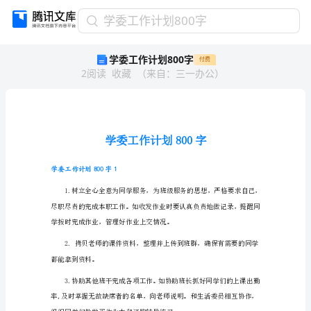
学
学委工作计划800字
委
学委工作计划800字
付费
工
2
阅读
收藏
（
来自
：
三一办公
）
作
计
划
800
字
学
委