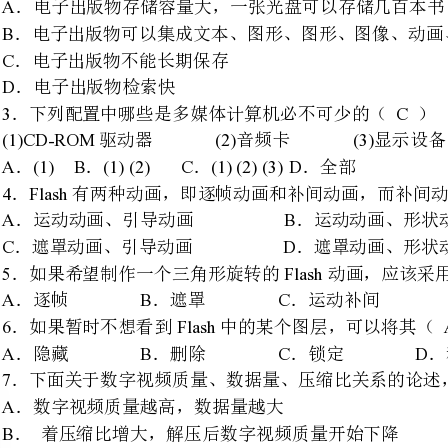
(1)CD-ROM(2)(3)(4)
驱动器音频卡显示设备高质量的视频采集卡
A(1)B(1)(2)C(1)(2)(3)D
．．．．全部
4FlashB
．有两种动画，即逐帧动画和补间动画，而补间动画又分为（）。
AB
．运动动画、引导动画．运动动画、形状动画
CD
．遮罩动画、引导动画．遮罩动画、形状动画
5FlashC
．如果希望制作一个三角形旋转的动画，应该采用（）动画技术。
ABCD
．逐帧．遮罩．运动补间．形状补间
6FlashA
．如果暂时不想看到中的某个图层，可以将其（）。
ABCD
．隐藏．删除．锁定．移走
7D
．下面关于数字视频质量、数据量、压缩比关系的论述，哪个是不恰当的？（）
．数字视频质量越高，数据量越大
．着压缩比增大，解压后数字视频质量开始下降
．对同一文件，压缩比越大数据量越小
．数据量与压缩比是一对矛盾
8PremiereC
．在中加入特技效果后，按
ACtrlBShiftCAltDCtrl+Alt
．．．．
9B
．下列哪些说法是正确的（）。
图像都是由一些排成行列的点（像素）组成的，通常称为位图或点阵图；
图形是用计算机绘制的画面，也称矢量图；
图像的最大优点是容易进行移动、缩放、旋转和扭曲等到变换；