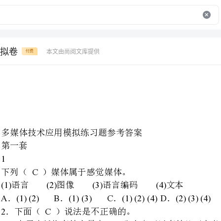
拟卷
本文由尚阅文库提供
付费
多媒体技术应用模拟练习题参考答案
下列（）媒体属于感觉媒体。
(1)(2)(3)(4)
语言图像语言编码文本
A(1)(2)B(1)(3)C(1)(2)(4)D(2)(3)(4)
．．．．
．下面（）说法是不正确的。
．电子出版物存储容量大，一张光盘可以存储几百本书
．电子出版物可以集成文本、图形、图形、图像、动画、视频和音频等多媒体信息
．电子出版物不能长期保存
．电子出版物检索快
3C
．下列配置中哪些是多媒体计算机必不可少的（）