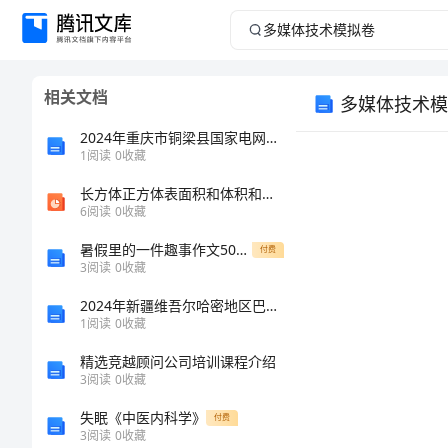
多
媒
相关文档
多媒体技术模
体
2024年重庆市铜梁县国家电网招聘之文学哲学类考试题库及完整答案【必刷】
技
1
阅读
0
收藏
长方体正方体表面积和体积和复习公开课获奖课件
术
6
阅读
0
收藏
第一套
模
暑假里的一件趣事作文500字
1
付费
3
阅读
0
收藏
C
拟
2024年新疆维吾尔哈密地区巴里坤哈萨克自治县材料员考试题库附答案（突破训练）
1
阅读
0
收藏
卷
2C
A
精选竞越顾问公司培训课程介绍
B
多
3
阅读
0
收藏
C
媒
失眠《中医内科学》
D
付费
3
阅读
0
收藏