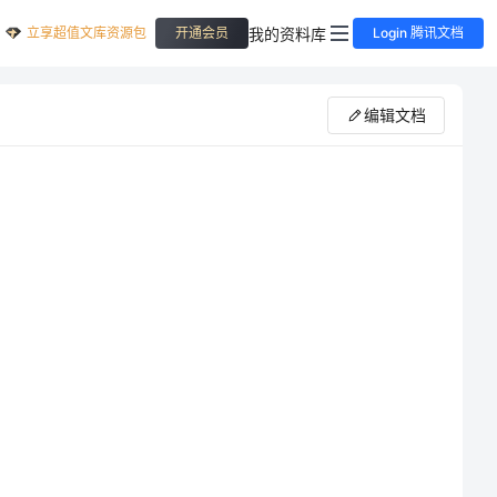
立享超值文库资源包
我的资料库
开通会员
Login 腾讯文档
编辑文档