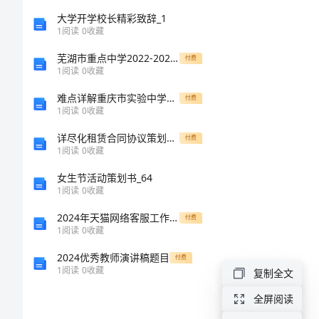
体
大学开学校长精彩致辞_1
技
1
阅读
0
收藏
术
芜湖市重点中学2022-2023学年中考押题数学预测卷含解析
付费
1
阅读
0
收藏
应
难点详解重庆市实验中学沪科版八年级第二章运动的世界达标测试试卷（附答案详解）
付费
用
1
阅读
0
收藏
模
详尽化租赁合同协议策划样本年
付费
拟
1
阅读
0
收藏
A
B
练
女生节活动策划书_64
C
1
阅读
0
收藏
习
D
2024年天猫网络客服工作总结
付费
题
1
阅读
0
收藏
果。
参
2024优秀教师演讲稿题目
付费
1
阅读
0
收藏
复制全文
考
(1)
(2)
全屏阅读
答
(3)