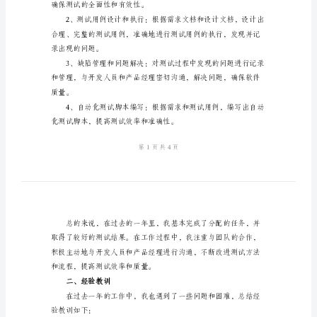
终
总
结
2024
发展方向。
软
一、工作回顾
件
组
主要的工作内容包括：
测
试
工
程
确保测试的全面性和有效性。
师