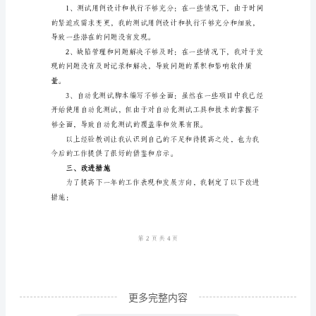
年
终
录出现的问题。
总
结
____
质量。
年
软
件
组
测
试
工
更多完整内容