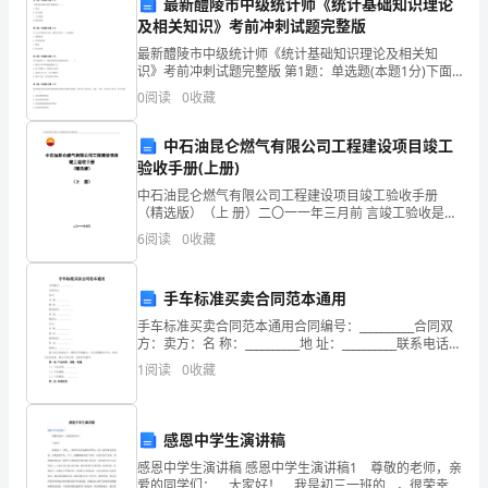
导致一些潜在的问题没有发现。
们：
最新醴陵市中级统计师《统计基础知识理论
及相关知识》考前冲刺试题完整版
大
最新醴陵市中级统计师《统计基础知识理论及相关知
识》考前冲刺试题完整版 第1题：单选题(本题1分)下面
家
变量中属于顺序变量的是（ ）。A.性别B.天气温度C.上
0
阅读
0
收藏
证股指D.教育程度第2题：单选题(本题1分)
好！
量。
中石油昆仑燃气有限公司工程建设项目竣工
值
验收手册(上册)
此
中石油昆仑燃气有限公司工程建设项目竣工验收手册
（精选版）（上 册）二〇一一年三月前 言竣工验收是全
____
面考核、检查项目建设质量，总结项目建设经验，提高
6
阅读
0
收藏
项目管理水平的重要环节，对促进建设项目及时投产
年
手车标准买卖合同范本通用
终，
手车标准买卖合同范本通用合同编号：__________合同双
我
方：卖方：名 称：__________地 址：__________联系电话：
__________传 真：__________联系人：____
1
阅读
0
收藏
三、改进措施
怀
着
感恩中学生演讲稿
无
措施：
感恩中学生演讲稿 感恩中学生演讲稿1 尊敬的老师，亲
爱的同学们： 大家好！ 我是初三一班的__，很荣幸这