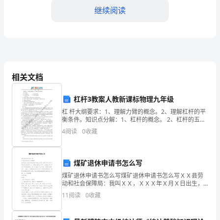
程
继续阅读
师
年
终
总
相关文档
结
杠杆3教案人教新课标物理九年级
尊
和流程，提高测试效率和质量。
杠 杆大纲要求：1、理解力臂的概念。2、理解杠杆的平
敬
衡条件。知识点分解：1、杠杆的概念。 2、杠杆的五要
二、经验教训
素。3、杠杆的示意图。 4、杠杆的平衡条件一、教学目
4
阅读
0
收藏
的
标：1、知
领
验教训如下：
煤矿退休申请书怎么写
导、
煤矿退休申请书怎么写煤矿退休申请书怎么写ＸＸ县劳
动和社会保障局：我叫ＸＸ，ＸＸＸ年Ｘ月Ｘ日出生，
同
19年 月参加工作，现 为原ＸＸＸＸ煤矿工人，连续工龄
11
阅读
0
收藏
已达44年，至20xx年4月29日年满60周岁
事