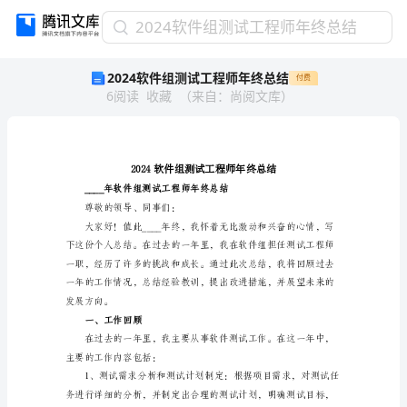
2024
2024软件组测试工程师年终总结
软
2024软件组测试工程师年终总结
付费
件
6
阅读
收藏
（
来自
：
尚阅文库
）
组
测
试
工
程
师
年
尊敬的领导、同事们：