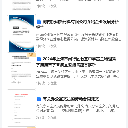
比
次能够站在舞台上给大家带来这次演讲。首先我们作为
2
阅读
0
收藏
一个人，能够降临到这个世界，生存在这个世界
激
河南锐翔新材料有限公司介绍企业发展分析
动
报告
和
河南锐翔新材料有限公司 企业发展分析结果企业发展指
数得分企业发展指数得分河南锐翔新材料有限公司综合
兴
得分说明：企业发展指数根据企业规模、企业创新、企
1
阅读
0
收藏
业风险、企业活力四个维度对企业发展情况进行评价。
奋
该企
付费
2024年上海市闵行区七宝中学高二物理第一
的
学期期末学业质量监测试题含解析
心
2024年上海市闵行区七宝中学高二物理第一学期期末学
业质量监测试题含解析一、单选题（本题共6小题，每题
4分，共24分）1、如图所示是某一正点电荷电场中的一
情，
1
阅读
0
收藏
条电场线，则A、B两点电场强度EA、EB的大小
写
有关办公室文员的劳动合同范文
下
有关办公室文员的劳动合同范文 有关办公室文员的劳动
合同范文 篇1 甲方(聘用单位)名称： 地址： 法定代
这
表人(托付代理人)： 乙方(被聘用者)姓名： 性别：
2
阅读
0
收藏
份