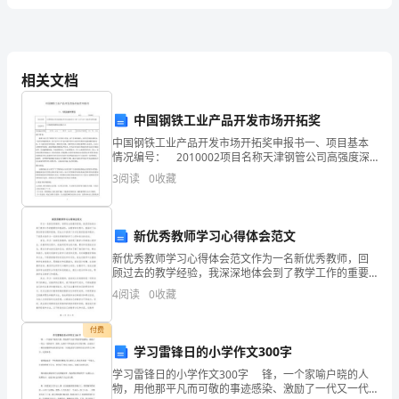
市
安
全
相关文档
生
中国钢铁工业产品开发市场开拓奖
产
中国钢铁工业产品开发市场开拓奖申报书一、项目基本
情况编号： 2010002项目名称天津钢管公司高强度深
行
井用石油套管TP140V及TP110V市场开发和创新完成单
3
阅读
0
收藏
位天津钢管集团股份有限公司项目起止
政
执
新优秀教师学习心得体会范文
新优秀教师学习心得体会范文作为一名新优秀教师，回
法
顾过去的教学经验，我深深地体会到了教学工作的重要
性和挑战性。在教学的过程中，我面对了各种各样的问
过
4
阅读
0
收藏
题和困难，但也从中获得了许多宝贵的经验和教训。下
面是对我
错
付费
学习雷锋日的小学作文300字
责
学习雷锋日的小学作文300字 锋，一个家喻户晓的人
任
物，用他那平凡而可敬的事迹感染、激励了一代又一代