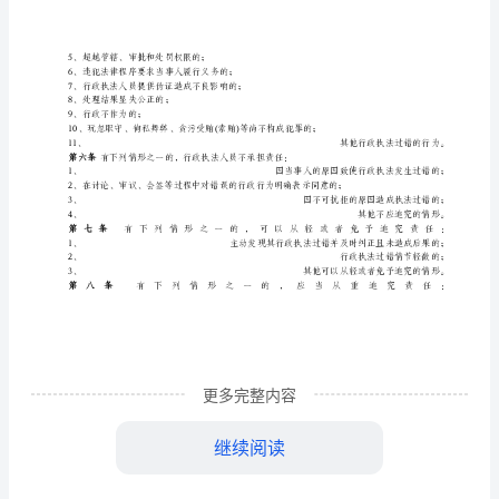
市
生
政
法
廊坊
安全
产行
执
过
错
第
条
督
一
为保障和监
责
关法律、法规的规定，对执法人员违法行
任
第
条
二
局机关设立行政执法过错责任追究领导小组，领导小组下设办公室，具
体
体
任的确认以及过错具
行政行为的纠正工作，纪检监察人员具
追
第
条
三
究
体
行政行为。
制
第
条
四
行政执法过错责任追究遵循以事实为根据、处罚与
度
更多完整内容
行。
廊
第
条
五
在行政执法过程中发生下列
继续阅读
坊