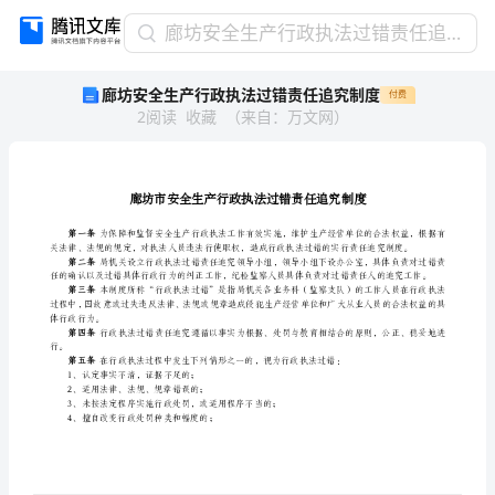
廊
廊坊安全生产行政执法过错责任追究制度
坊
廊坊安全生产行政执法过错责任追究制度
付费
安
2
阅读
收藏
（
来自
：
万文网
）
全
生
产
行
政
执
法