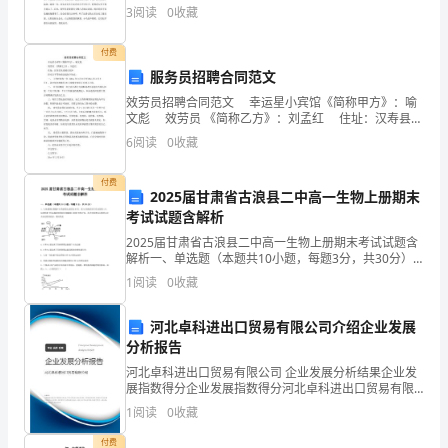
的青年。雷锋，这两个不单是表示名字的字眼，已成为
3
阅读
0
收藏
追
了一种崇高精神和品质的代名词。下面是的学习雷锋日
的
8、处理结果显失公正的；
究
付费
服务员招聘合同范文
9、行政不作为的；
制
效劳员招聘合同范文 幸运星小宾馆《简称甲方》：喻
10、玩忽职守、徇私舞弊、贪污受贿(索贿)
文彪 效劳员 《简称乙方》：刘孟红 住址：汉寿县朱
度
家铺万家冲 经双方平等协商达成如下协议： 一、 工
6
阅读
0
收藏
作时间为一年《20xx年3月8日
第
第
条
情
六
有下列
付费
一
2025届甘肃省古浪县二中高一生物上册期末
考试试题含解析
1、因当事人的原因致
条
2025届甘肃省古浪县二中高一生物上册期末考试试题含
等
2、在讨论、审议、会签
解析一、单选题（本题共10小题，每题3分，共30分）
为
1、人体成熟红细胞中K+的浓度比血浆高30倍，而Na+的
1
阅读
0
收藏
浓度却只有血浆的1/6，这两种离子的运输
保
4、其他不应追究的
河北卓科进出口贸易有限公司介绍企业发展
障
分析报告
第
条
情
七
有下列
和
河北卓科进出口贸易有限公司 企业发展分析结果企业发
展指数得分企业发展指数得分河北卓科进出口贸易有限
监
公司综合得分说明：企业发展指数根据企业规模、企业
1
阅读
0
收藏
2、行政执法过错
创新、企业风险、企业活力四个维度对企业发展情况进
行评
督
付费