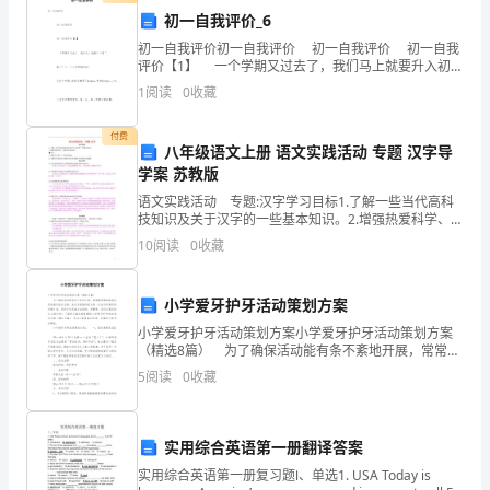
3、其他可以从轻或者免予追究的
初一自我评价_6
安
第
条
八
有下列
初一自我评价初一自我评价 初一自我评价 初一自我
评价【1】 一个学期又过去了，我们马上就要升入初
全
二。 踏上了又一个人生的新阶段。 在这个学期，我
1
阅读
0
收藏
真正懂
生
付费
产
八年级语文上册 语文实践活动 专题 汉字导
学案 苏教版
行
语文实践活动 专题:汉字学习目标1.了解一些当代高科
技知识及关于汉字的一些基本知识。2.增强热爱科学、追
政
求科学的意识。●重点:1.体验自主学习、活动的乐趣。2.
10
阅读
0
收藏
了解汉字的知识,增进对汉字的理解,培养民
执
法
小学爱牙护牙活动策划方案
小学爱牙护牙活动策划方案小学爱牙护牙活动策划方案
工
（精选8篇） 为了确保活动能有条不紊地开展，常常要
根据具体情况预先制定活动方案，活动方案指的是为某
作
5
阅读
0
收藏
一次活动所制定的书面计划，具体行动实施办法细则，
步
有
实用综合英语第一册翻译答案
效
实用综合英语第一册复习题Ⅰ、单选1. USA Today is