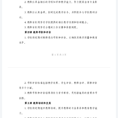
范
第二章教师招聘和录用
本
小
学
关材料。
校
园
考核评定教师的综合素质和
教
师
位和职责履行教学任务。
管
第三章教师职责和权利
理
制
度