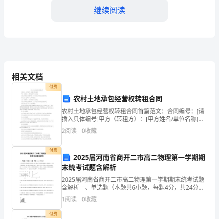
继续阅读
中
坚
力
量，
等多个方面。
相关文档
对
付费
于
农村土地承包经营权转租合同
依据。
农村土地承包经营权转租合同首篇范文：合同编号：[请
教
第五章教师培训和发展
插入具体编号]甲方（转租方）：[甲方姓名/单位名称]身
份证号码/营业执照号码：[甲方身份证号码/营业执照号
2
阅读
0
收藏
师
码]住址/地址：[甲方住址/单位地址]乙方（
的
付费
力。
2025届河南省商开二市高二物理第一学期期
管
末统考试题含解析
2025届河南省商开二市高二物理第一学期期末统考试题
理
含解析一、单选题（本题共6小题，每题4分，共24分）
的学术视野和知识面。
1、某空间存在着如图所示的足够大的、沿水平方向的匀
1
阅读
0
收藏
至
强磁场。在磁场中A、B两个物块叠放在一起，置于
付费