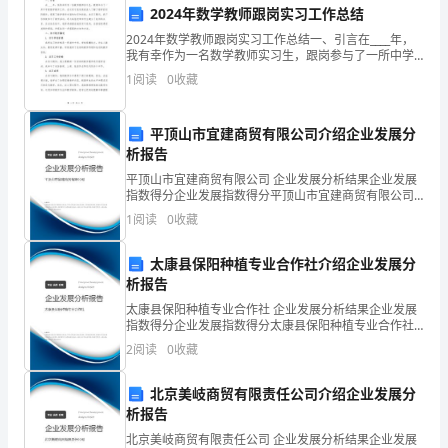
关
学术影响力。
2024年数学教师跟岗实习工作总结
重
2024年数学教师跟岗实习工作总结一、引言在____年，
第六章教师激励和奖惩措施
我有幸作为一名数学教师实习生，跟岗参与了一所中学
要。
的数学教学工作。这次实习经历使我深入了解了教学的
1
阅读
0
收藏
实际操作，提高了数学教学方面的知识和技能。在实习
为
方面的成果和贡献。
平顶山市宜建商贸有限公司介绍企业发展分
了
析报告
保
平顶山市宜建商贸有限公司 企业发展分析结果企业发展
资、获得荣誉称号等奖励。
指数得分企业发展指数得分平顶山市宜建商贸有限公司
证
综合得分说明：企业发展指数根据企业规模、企业创
1
阅读
0
收藏
新、企业风险、企业活力四个维度对企业发展情况进行
教
评价。
太康县保阳种植专业合作社介绍企业发展分
师
析报告
理。
太康县保阳种植专业合作社 企业发展分析结果企业发展
工
指数得分企业发展指数得分太康县保阳种植专业合作社
第七章教师退出机制
综合得分说明：企业发展指数根据企业规模、企业创
作
2
阅读
0
收藏
新、企业风险、企业活力四个维度对企业发展情况进行
评价。
的
北京美岐商贸有限责任公司介绍企业发展分
的情况下可以解除劳动合同。
析报告
稳
北京美岐商贸有限责任公司 企业发展分析结果企业发展