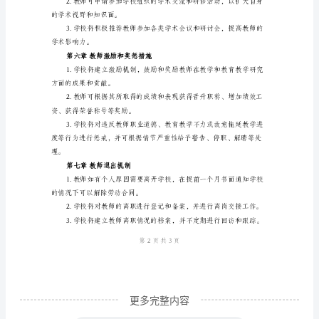
养。
范
本
动。
第
一
章
第四章教师考核和评价
总
则
水平。
教
师
是
学
校
更多完整内容
的