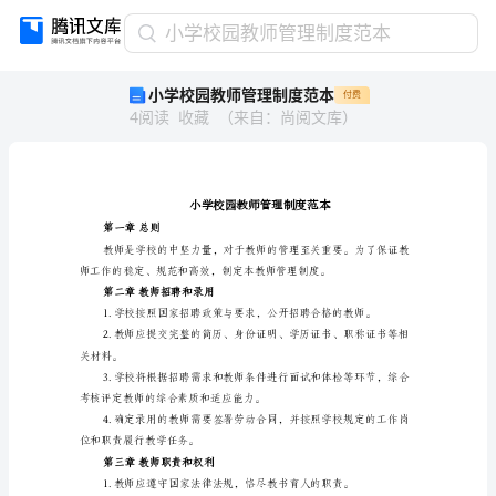
小
小学校园教师管理制度范本
学
小学校园教师管理制度范本
付费
校
4
阅读
收藏
（
来自
：
尚阅文库
）
园
教
师
管
理
制
第一章总则
度