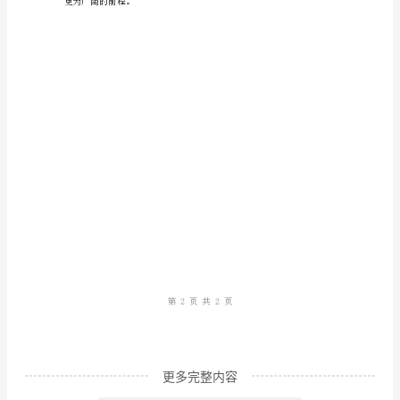
学
院
未
来
社
会
的实践能力和创新意识。
管
理
人
才
的
摇
更多完整内容
篮：