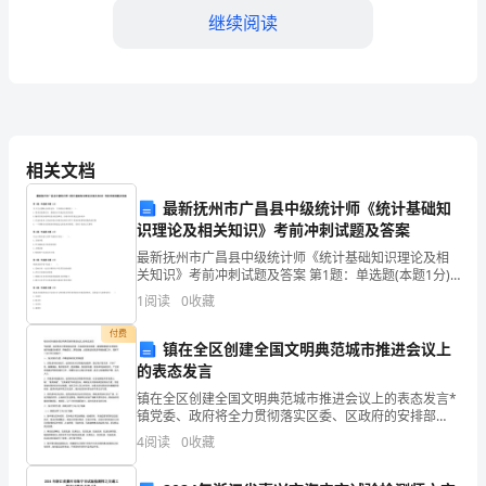
北
继续阅读
京
社
会
相关文档
管
展打下坚实的基础。
最新抚州市广昌县中级统计师《统计基础知
理
识理论及相关知识》考前冲刺试题及答案
职
最新抚州市广昌县中级统计师《统计基础知识理论及相
关知识》考前冲刺试题及答案 第1题：单选题(本题1分)
业
关于完全垄断企业的定价，下列说法正确的是（ ）。A.
1
阅读
0
收藏
需求价格弹性高，垄断者可以确定较高的价格B.随
学
付费
镇在全区创建全国文明典范城市推进会议上
院
的表态发言
更为广阔的前程。
镇在全区创建全国文明典范城市推进会议上的表态发言*
随
镇党委、政府将全力贯彻落实区委、区政府的安排部
署，紧紧围绕我区文明典范城市创建目标要求，明确责
着
4
阅读
0
收藏
任，采取措施，全面推进全国文明城创建工作。现将下
一步工作
社