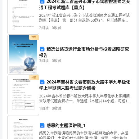
2024年浙江省嘉兴市海宁市试验检测师之交
通工程考试题库【重点】
会
2024年浙江省嘉兴市海宁市试验检测师之交通工程考试
的
题库【重点】 第一部分 单选题(50题) 1、环形线圈车辆
检测器车速相对误差不小于（ ）。A.（1-
2
阅读
0
收藏
发
2）%B.2%C.3%D.5%【答案】
付费
展，
精选公路货运行业市场分析与投资战略研究
管
报告
3
阅读
0
收藏
理
人
付费
2024年吉林省长春市解放大路中学九年级化
才
学上学期期末联考试题含解析
的
2024年吉林省长春市解放大路中学九年级化学上学期期
末联考试题含解析一、单选题（本题共14小题，每题1
需
分，共14分）1、下列鉴别物质的方法不正确的是A．鉴
1
阅读
0
收藏
别H2、CO、CH4 ，分别点燃观察火焰颜色B
求
感恩的主题演讲稿_1
也
感恩的主题演讲稿感恩的主题演讲稿尊敬的老师，亲爱
的同学们：大家好!什么叫生活?生活，就是一切生物为了