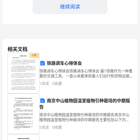
继续阅读
卫
生
的
4.
的
5.
相关文档
孩
6.
付费
子
铁路调车心得体会
7.
铁路调车心得体会铁路调车心得体会 篇1铁路作为一种重
爷
8.
要的交通工具，一直以来都承担着人们出行和货物运输
的重要任务。而对于乘坐铁路的旅客来说，了解和掌握
爷
1
阅读
0
收藏
铁路路线的信息和经验是极为必要的。本文将从预订车
模板,内容仅供参考
票、
说
南京中山植物园温室植物引种栽培的中期报
——
告
南京中山植物园温室植物引种栽培的中期报告南京中山
不
植物园温室植物引种栽培的中期报告主要包括以下内
容：一、目前引种植物的情况：截至目前，共引进了
要
5
阅读
0
收藏
1000余种温室植物，包括热带、亚热带和温带植物，其
中有些植
把