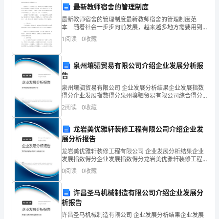
最新教师宿舍的管理制度
小
最新教师宿舍的管理制度最新教师宿舍的管理制度范
本 随着社会一步步向前发展，越来越多地方需要用到
手
制度，制度具有合理性和合法性分配功能。那么制度怎
1
阅读
0
收藏
么拟定才能发挥它最大的作用呢？下面是小编精心整理
塞
的最
进
泉州壤驷贸易有限公司介绍企业发展分析报
告
嘴
泉州壤驷贸易有限公司 企业发展分析结果企业发展指数
得分企业发展指数得分泉州壤驷贸易有限公司综合得分
里，
说明：企业发展指数根据企业规模、企业创新、企业风
2
阅读
0
收藏
险、企业活力四个维度对企业发展情况进行评价。该企
因
业的
龙岩美优雅轩装修工程有限公司介绍企业发
为
展分析报告
小
龙岩美优雅轩装修工程有限公司 企业发展分析结果企业
发展指数得分企业发展指数得分龙岩美优雅轩装修工程
手
有限公司综合得分说明：企业发展指数根据企业规模、
0
阅读
0
收藏
企业创新、企业风险、企业活力四个维度对企业发展情
况进
不
许昌圣马机械制造有限公司介绍企业发展分
干
析报告
许昌圣马机械制造有限公司 企业发展分析结果企业发展