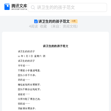
讲
讲卫生的的孩子范文
卫
讲卫生的的孩子范文
付费
生
4
阅读
收藏
（
来自
：
贤阅文档
）
的
的
孩
子
范
文
讲卫生的的孩子
讲
xx年1月3日星期六阴