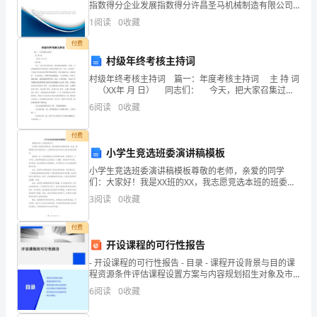
净。
指数得分企业发展指数得分许昌圣马机械制造有限公司
综合得分说明：企业发展指数根据企业规模、企业创
1
阅读
0
收藏
奶
新、企业风险、企业活力四个维度对企业发展情况进行
评价。
付费
奶
村级年终考核主持词
说
村级年终考核主持词 篇一：年度考核主持词 主 持 词
（XX年 月 日） 同志们： 今天，把大家召集过
——
来，是按照区委的统一安排，召开我镇领导班子和领导
6
阅读
0
收藏
干部年度考核大会。
睡
付费
觉
小学生竞选班委演讲稿模板
前
小学生竞选班委演讲稿模板尊敬的老师，亲爱的同学
们：大家好！我是XX班的XX，我志愿竞选本班的班委。
首先，我要感谢大家对我的信任，让我有机会站在这里
起
3
阅读
0
收藏
为大家发表竞选演讲。我相信，每一位同学都有自己的
梦想和
床
付费
开设课程的可行性报告
后
- 开设课程的可行性报告 - 目录 - 课程开设背景与目的课
要
程资源条件评估课程设置方案与内容规划招生对象及市
场需求预测经济效益与社会效益评估结论与建
6
阅读
0
收藏
刷