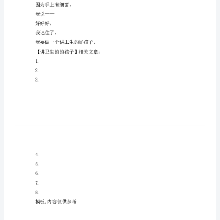
卫
讲卫生的的孩子
生
爷爷说——
的
不要把小手塞进嘴里，
的
因为小手不干净。
孩
奶奶说——
子
睡觉前起床后要刷牙，
范
因为不刷会出现蛀牙。
文
爸爸说——
讲
红领巾脏了要自己洗，
卫
妈妈说——
生
饭前便后要洗手，
的
因为手上有细菌。
的