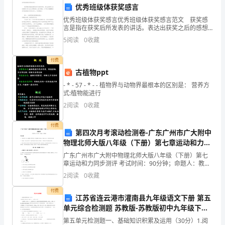
显
优秀班级体获奖感言
著
优秀班级体获奖感言优秀班级体获奖感言范文 获奖感
言是指在获奖后所发表的讲话。表达出获奖之后的感想
以及对自己有帮助的人表示感谢。以下是小编整理的优
提
5
阅读
0
收藏
秀班级体获奖感言范文，欢迎阅读！ 篇一：优秀
高，
付费
古植物ppt
这
- * - 57 - * - - 植物界与动物界最根本的区别是： 营养方
离
式:植物能进行
教学的思考。
2
阅读
0
收藏
不
五、加强教师实践培训
开
付费
第四次月考滚动检测卷-广东广州市广大附中
物理北师大版八年级（下册）第七章运动和力同
教
步测评试题
广东广州市广大附中物理北师大版八年级（下册）第七
师
章运动和力同步测评 考试时间：90分钟；命题人：教研
组考生注意：1、本卷分第I卷（选择题）和第Ⅱ卷（非选
2
阅读
0
收藏
培
择题）两部分，满分100分，考试时间90分钟2、
付费
训
江苏省连云港市灌南县九年级语文下册 第五
单元综合检测题 苏教版-苏教版初中九年级下册
方
语文试题
第五单元检测题一、基础知识积累及运用（30分）1.阅
师的教学思维和管理能力进行锻炼。