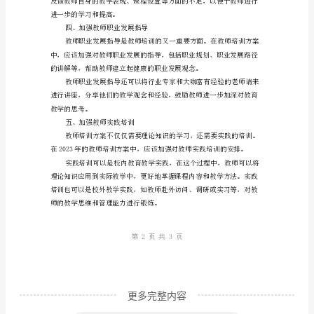
训
方
案，
益。
提
升
教
育
教
学
质
量
2023
更多完整内容