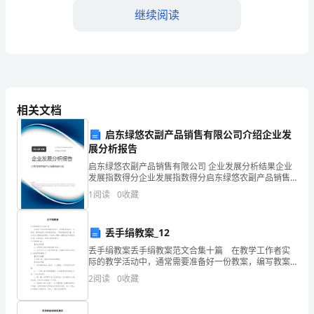
年，
继续阅读
中
国
的
程的质量和效果。
教
相关文档
三、建立全面的评价体系
育
启东绿悠农副产品销售有限公司介绍企业发
教
展分析报告
启东绿悠农副产品销售有限公司 企业发展分析结果企业
学
发展指数得分企业发展指数得分启东绿悠农副产品销售
有限公司综合得分说明：企业发展指数根据企业规模、
水
1
阅读
0
收藏
方案的质量进行评价。
企业创新、企业风险、企业活力四个维度对企业发展情
况进
平
丢手绢教案_12
取
丢手绢教案丢手绢教案范文合集十篇 在教学工作者实
际的教学活动中，通常需要准备好一份教案，编写教案
得
进一步的学习和提高。
助于积累教学经验，不断提高教学质量。来参考自己需
2
阅读
0
收藏
要的教案吧！下面是小编精心整理的丢手绢教案10篇，
了
欢
四、加强教师职业发展指导