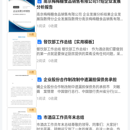
推动作用。
南京梅梅糖食品销售有限公司介绍企业发展
分析报告
够
三、展望未来：
南京梅梅糖食品销售有限公司 企业发展分析结果企业发
总
展指数得分企业发展指数得分南京梅梅糖食品销售有限
公司综合得分说明：企业发展指数根据企业规模、企业
1
阅读
0
收藏
结
创新、企业风险、企业活力四个维度对企业发展情况进
行评
付费
这
餐饮部工作总结【实用模板】
一
餐饮部工作总结 餐饮部工作总结1 作为酒店我们要做到
的第一点就是要保证厨房提供的菜肴没有任何问题，采
年
购的产品也必须要高质量没有任何危害，符合国家规
2
阅读
0
收藏
定。为了达到这个要求我们厨房对于食材的采购保持我
们的
的
付费
工
企业股份合作制改制中遗漏担保债务承担
蝿企业股份合作制改制中遗漏担保债务的承担芇 刘敏
作
薅 案情膂 中国银行总行、中国银行贵州省分行(以下
简称贵州省中行)、中国银行凯里市支行(以下简称凯里市
1
阅读
0
收藏
情
中行)，自1993年以来共同或分别与贵州省镇
况
付费
市酒店工作员年末总结
和
科能够取得更大、更好的成就！
市酒店工作员年末总结尊敬的领导、同事们：大家好！
时光荏苒，转眼间又到了一年的尾声。在这一年中，作