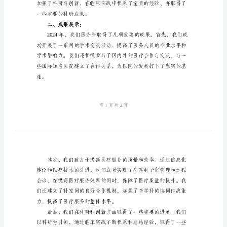
年
来的展望。
医
一、工作情况：
务
科
年
度
总
结
2024
年
是
医
务