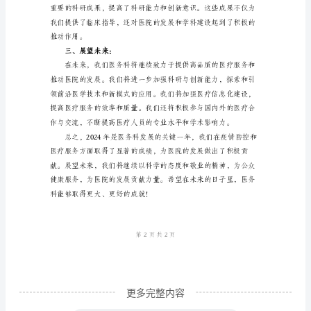
一些重要的科研成果。
科
二、成果展示：
的
关
键
年
份，
在
础。
这
一
年，
我
们
更多完整内容
经