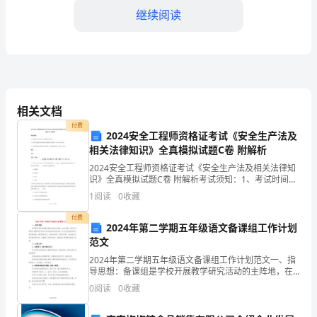
继续阅读
历
了
种
种
相关文档
挑
付费
2024安全工程师资格证考试《安全生产法及
战
相关法律知识》全真模拟试题C卷 附解析
和
2024安全工程师资格证考试《安全生产法及相关法律知
力，提高了医疗服务的整体水平。
识》全真模拟试题C卷 附解析考试须知：1、考试时间：
机
150分钟，本卷满分为100分。 2、请首先按要求在试卷
1
阅读
0
收藏
的指定位置填写您的姓名、准考证号等信息。
遇。
付费
2024年第二学期五年级语文备课组工作计划
我
范文
2024年第二学期五年级语文备课组工作计划范文一、指
有
导思想：备课组是学校开展教学研究活动的主阵地，在
这学期，我们五年级语文备课组将不断加大语文教学研
幸
0
阅读
0
收藏
究的力度，扎扎实实地做好语文知识的传授。通过理论
学习
能