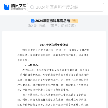
2024
2024年医务科年度总结
年
2024年医务科年度总结
付费
医
5
阅读
收藏
（
来自
：
尚阅文库
）
务
科
年
度
总
结
2024