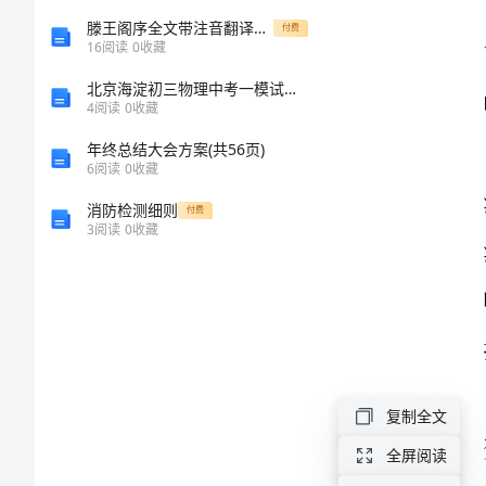
文
滕王阁序全文带注音翻译A打印版
付费
16
阅读
0
收藏
描
北京海淀初三物理中考一模试题及答案
4
阅读
0
收藏
写
年终总结大会方案(共56页)
未
6
阅读
0
收藏
来
消防检测细则
付费
的
3
阅读
0
收藏
汽
车
想
象
复制全文
作
文
全屏阅读