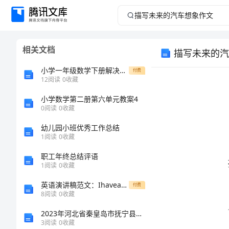
描
写
相关文档
描写未来的汽
未
小学一年级数学下册解决问题应用题专题训练 附答案解析
付费
来
12
阅读
0
收藏
小学数学第二册第六单元教案4
的
0
阅读
0
收藏
汽
幼儿园小班优秀工作总结
1
阅读
0
收藏
车
职工年终总结评语
1
阅读
0
收藏
想
英语演讲稿范文：Ihaveadreamtoday
付费
象
8
阅读
0
收藏
2023年河北省秦皇岛市抚宁县国家电网招聘之机械动力类考试题库精品带答案
作
3
阅读
0
收藏