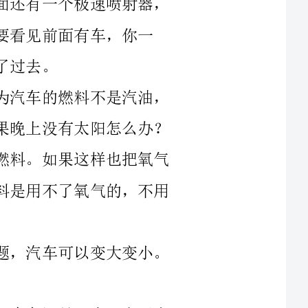
这样的汽车会用汽油很多吗？不会！因为汽车的燃料不是汽油，
汽车还有一个功能，这是太阳能汽车。那如果晚上没有太阳怎么办？
汽车不只用太阳能当燃料，还可以把空气当燃料。如果这样也把氧气
吸走了怎么办？这个没问题！未来的汽车燃料是用不了氧气的，不用
如果上班时太挤了，堵车怎么办？没问题，汽车可以变大变小。
如果去郊游时你什么都忘了带，没关系，汽车还是一个“变形金
刚”呢！你想让车变成什么就变成什么，什么都能变成，就算要变很
汽车有一个很特别的功能，就是喷出的尾汽既没污染也不刺鼻，