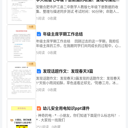
步测试试卷（详解版）
月
安徽合肥市庐江县二中数学人教版七年级下册数据的收
集、整理与描述同步测试 考试时间：90分钟；命题人：
29-
教研组考生注意：1、本卷分第I卷（选择题）和第Ⅱ卷
1
阅读
0
收藏
（非选择题）两部分，满分100分，考试时间90分钟
1
付费
年级主席学期工作总结
月
年级主席学期工作总结 回顾过去的这一学期，我担任
(三)退、换货程序：
3
年级主席的工作，在我跟同学们共同成长的过程中，心
中充满了感激。我要感谢同学们、师姐、师兄、学院的
5
阅读
0
收藏
日
领导们,是你们让我感受到在工作中不断成长的快乐和自
己
活
付费
发现话题作文：发现春天3篇
动
发现话题作文：发现春天3篇发现的话题作文：发现春天
1“天街小雨润如酥，草色遥看近却无，”阳春三月，冰雪
一：
消融。望着地上零零散散的一点绿茵，春的脚步已悄然
应金额的现金。
2
阅读
0
收藏
而至。春天，万物复苏，春意盎然。她浑身上下充满了
购
绿
物
幼儿安全用电知识ppt课件
送
- 神奇的电 - * - 小朋友，你们知道下面是什么标志吗？ -
* - 大家找一找我们
礼
251
阅读
0
收藏