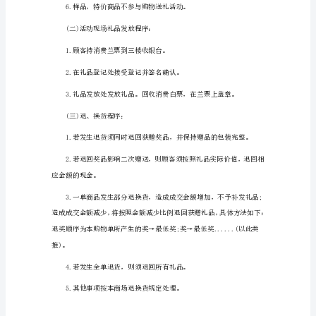
策
划
方
(一)活动细则：
案
元
1.买赠(一单购物达X元赠X物品)
旦
促
奖)(如跳绳、绑腿跑、吊鱼比赛)
销
活
动
策
划
方