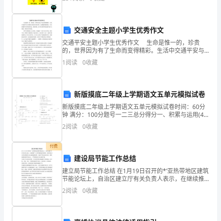
礼
推)。
品
交通安全主题小学生优秀作文
交通平安主题小学生优秀作文 生命是惟一的，珍贵
发
的，世界因为有了生命而变得精彩。生活中交通平安与
你我的关系是非常密切的，它就像你我的朋友。日日夜
1
阅读
0
收藏
放
夜都守在你我的身边，教育你我。接下来为你带来交通
平安作
地
新版摸底二年级上学期语文五单元模拟试卷
点：
新版摸底二年级上学期语文五单元模拟试卷时间：60分
一
钟 满分：100分题号一二三总分得分一、积累与运用(40
分)1. 选择正确的读音写在横线上。赛（sà sài） ______掉
2
阅读
0
收藏
（diào dào）
楼
付费
前
建设局节能工作总结
台
建立局节能工作总结 在1月19日召开的*’亚热带地区建筑
节能论坛上，自治区建立厅有关负责人表示，在继续推
大
广10项节能新技术的同时，我区将加大对区内国家机关
2
阅读
0
收藏
办公建筑能耗监管，房地产开发企业卖房时，销售现
厅。