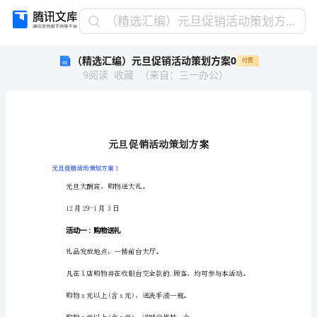
（精
（精选汇编）元旦促销活动策划方案0
选
（精选汇编）元旦促销活动策划方案0
付费
汇
9
阅读
收藏
（
来自
：
三一办公
）
编）
元
旦
促
销
活
动
元旦促销活动策划方案1