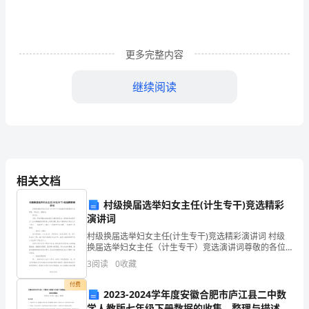
案
1
更多完整内容
元
旦
继续阅读
大
酬
商场退换货规定处理。
宾，
相关文档
购
5.演艺(请演艺队营造气氛)。
村级换届选举妇女主任(计生专干)竞选精彩
物
演讲词
送
村级换届选举妇女主任(计生专干)竞选精彩演讲词 村级
换届选举妇女主任（计生专干）竞选演讲词尊敬的各位
大
领导、同志们、姐妹们： 你们好。 首先，非常感谢大家
(二)活动现场礼品发放程序：
3
阅读
0
收藏
给我这次演讲的机会，我为能
礼。
付费
2023-2024学年度安徽合肥市庐江县二中数
1.顾客持消费兰票到三楼收银台。
12
学人教版七年级下册数据的收集、整理与描述同