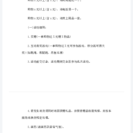
策
元旦大酬宾，购物送大礼。
划
12月29-1月3日
方
活动一：购物送礼
案
0
礼品发放地点：一楼前台大厅。
元
旦
促
销
活
动