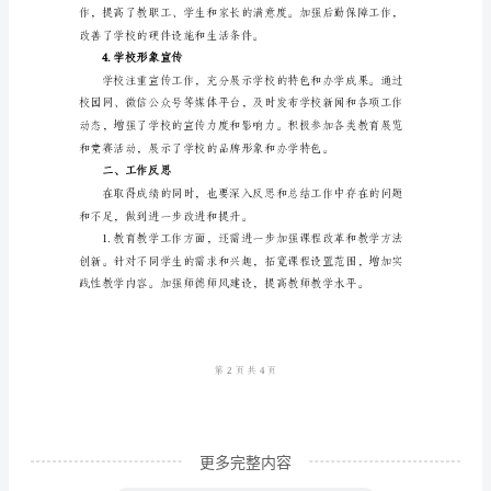
长
年
终
工
加浓厚。
作
2.师资队伍建设
总
结
尊
敬
的
各
位
更多完整内容