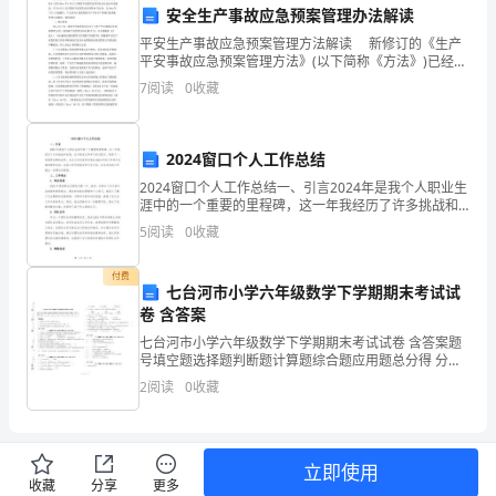
好！
安全生产事故应急预案管理办法解读
回
平安生产事故应急预案管理方法解读 新修订的《生产
平安事故应急预案管理方法》(以下简称《方法》)已经
20xx年4月15日国家平安监管总局局长办公会议审议通
首
7
阅读
0
收藏
过，并于6月3日以国家平安监管总局令第88号
____
年，
2024窗口个人工作总结
2024窗口个人工作总结一、引言2024年是我个人职业生
我
涯中的一个重要的里程碑，这一年我经历了许多挑战和
二、工作反思
机遇，在不断成长和学习的过程中，取得了一些值得自
5
阅读
0
收藏
怀
豪的成果。本次工作总结将对我在2024年的工作进
着
付费
七台河市小学六年级数学下学期期末考试试
和不足，做到进一步改进和提升。
无
卷 含答案
七台河市小学六年级数学下学期期末考试试卷 含答案题
比
号填空题选择题判断题计算题综合题应用题总分得 分考
试须知：
2
阅读
0
收藏
激
动
和
立即使用
收藏
分享
更多