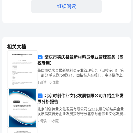
领
继续阅读
导、
老
师
和
相关文档
亲
肇庆市德庆县最新材料员专业管理实务（网
爱
校专用）
环境。
肇庆市德庆县最新材料员专业管理实务（网校专用） 第
的
3.学校管理和服务
一部分 单选题(50题) 1、由招标人在报刊，电子媒体上
公开刊登招标广告，吸引众多供应商或承包商参加投标
同
1
阅读
0
收藏
竞争，招标人从中选择中标者的招标方式为（
学
北京时创伟业文化发展有限公司介绍企业发
展分析报告
们：
北京时创伟业文化发展有限公司 企业发展分析结果企业
大
发展指数得分企业发展指数得分北京时创伟业文化发展
有限公司综合得分说明：企业发展指数根据企业规模、
2
阅读
0
收藏
改善了学校的硬件设
家
企业创新、企业风险、企业活力四个维度对企业发展情
况进
4.学校形象宣传