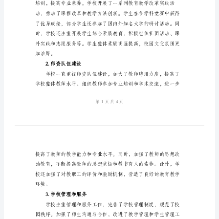
2024
年
校
长
年
一、工作回顾
终
工
成果。重点包括：
作
1.教育教学工作
总
结
____
年
校